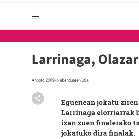
Larrinaga, Olazar
Anboto
2009ko abenduaren 18a
Eguenean jokatu ziren
Larrinaga elorriarrak 
izan zuen finalerako t
jokatuko dira finalak.