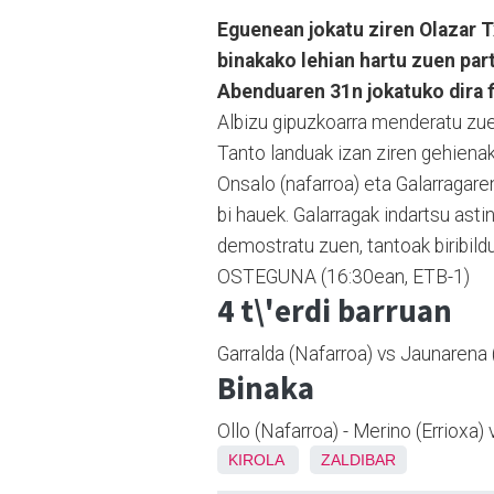
Eguenean jokatu ziren Olazar T
binakako lehian hartu zuen part
Abenduaren 31n jokatuko dira f
Albizu gipuzkoarra menderatu zuen
Tanto landuak izan ziren gehienak
Onsalo (nafarroa) eta Galarragare
bi hauek. Galarragak indartsu ast
demostratu zuen, tantoak biribild
OSTEGUNA (16:30ean, ETB-1)
4 t\'erdi barruan
Garralda (Nafarroa) vs Jaunarena 
Binaka
Ollo (Nafarroa) - Merino (Errioxa)
KIROLA
ZALDIBAR