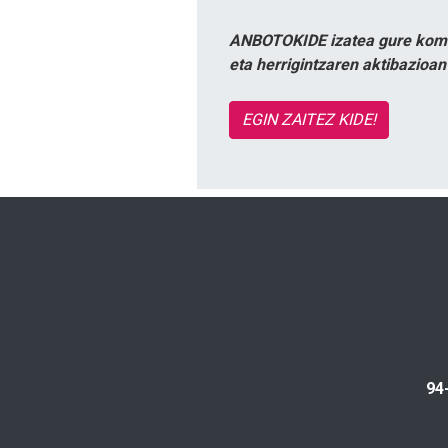
ANBOTOKIDE izatea gure komun
eta herrigintzaren aktibazioa
EGIN ZAITEZ KIDE!
94