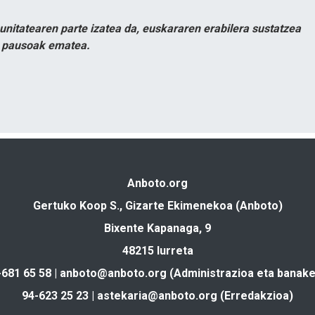
itatearen parte izatea da, euskararen erabilera sustatzea
n pausoak ematea.
Anboto.org
Gertuko Koop S., Gizarte Ekimenekoa (Anboto)
Bixente Kapanaga, 9
48215 Iurreta
-681 65 58 |
anboto@anboto.org
(Administrazioa eta banake
94-623 25 23 |
astekaria@anboto.org
(Erredakzioa)