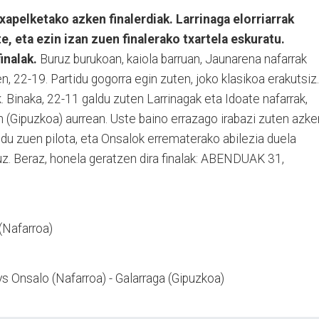
xapelketako azken finalerdiak. Larrinaga elorriarrak
e, eta ezin izan zuen finalerako txartela eskuratu.
inalak.
Buruz burukoan, kaiola barruan, Jaunarena nafarrak
, 22-19. Partidu gogorra egin zuten, joko klasikoa erakutsiz.
. Binaka, 22-11 galdu zuten Larrinagak eta Idoate nafarrak,
n (Gipuzkoa) aurrean. Uste baino errazago irabazi zuten azke
indu zuen pilota, eta Onsalok errematerako abilezia duela
uz. Beraz, honela geratzen dira finalak: ABENDUAK 31,
(Nafarroa)
 vs Onsalo (Nafarroa) - Galarraga (Gipuzkoa)