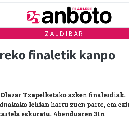
ZALDIBAR
reko finaletik kanpo
 Olazar Txapelketako azken finalerdiak.
binakako lehian hartu zuen parte, eta ezi
xartela eskuratu. Abenduaren 31n