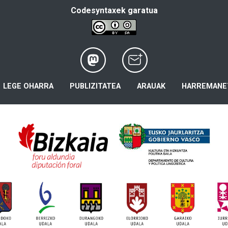
Codesyntaxek garatua
LEGE OHARRA
PUBLIZITATEA
ARAUAK
HARREMANE