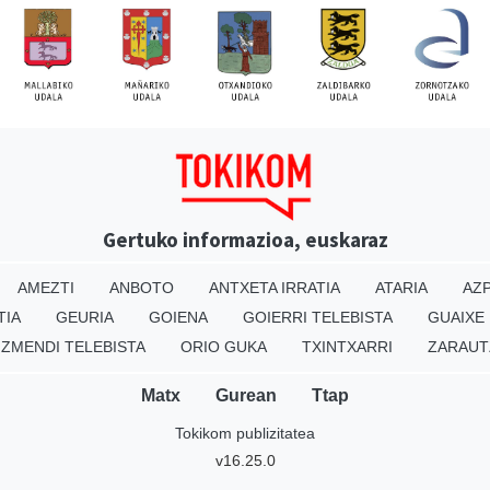
Gertuko informazioa, euskaraz
AMEZTI
ANBOTO
ANTXETA IRRATIA
ATARIA
AZP
TIA
GEURIA
GOIENA
GOIERRI TELEBISTA
GUAIXE
IZMENDI TELEBISTA
ORIO GUKA
TXINTXARRI
ZARAUT
Matx
Gurean
Ttap
Tokikom publizitatea
v16.25.0