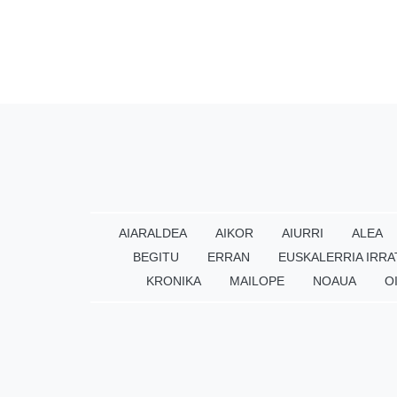
AIARALDEA
AIKOR
AIURRI
ALEA
BEGITU
ERRAN
EUSKALERRIA IRRA
KRONIKA
MAILOPE
NOAUA
O