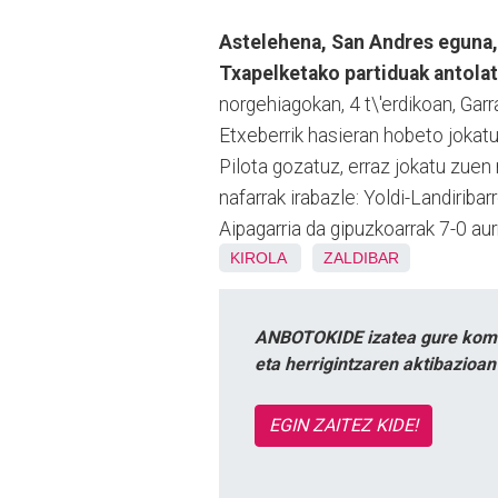
Astelehena, San Andres eguna, 
Txapelketako partiduak antolat
norgehiagokan, 4 t\'erdikoan, Garra
Etxeberrik hasieran hobeto jokatu
Pilota gozatuz, erraz jokatu zuen
nafarrak irabazle: Yoldi-Landirib
Aipagarria da gipuzkoarrak 7-0 aurr
KIROLA
ZALDIBAR
ANBOTOKIDE izatea gure komun
eta herrigintzaren aktibazioa
EGIN ZAITEZ KIDE!