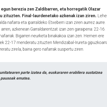
egun berezia zen Zaldibarren, eta horregatik Olazar
u zituzten. Final-laurdenetako azkenak izan ziren.
Lehe
lda nafarra eta iparraldeko Etxeberri izan ziren aurrez aurre.
 arren, azkenean Garraldarentzat izan zen garaipena: 22-16.
 nafarrak. Bigarren neurketa binakakoa izan zen. Hemen ere
arrek 22-17 menderatu zituzten Mendizabal-Irureta gipuzkoarr
eratu zirela, baina gero nafarrak suspertu ziren.
itatearen parte izatea da, euskararen erabilera sustatzea
n pausoak ematea.