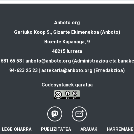
Anboto.org
Gertuko Koop S., Gizarte Ekimenekoa (Anboto)
Bixente Kapanaga, 9
48215 Iurreta
-681 65 58 |
anboto@anboto.org
(Administrazioa eta banake
94-623 25 23 |
astekaria@anboto.org
(Erredakzioa)
Codesyntaxek garatua
LEGE OHARRA
PUBLIZITATEA
ARAUAK
HARREMANE