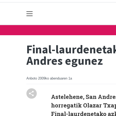
Final-laurdeneta
Andres egunez
Anboto
2009ko abenduaren 1a
Astelehene, San Andres
horregatik Olazar Txap
Final-laurdenetako azk