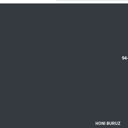
94
HONI BURUZ