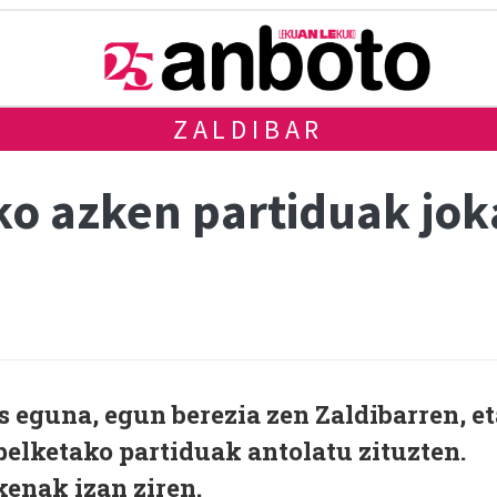
ZALDIBAR
ko azken partiduak jok
 eguna, egun berezia zen Zaldibarren, et
elketako partiduak antolatu zituzten.
enak izan ziren.