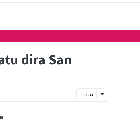
atu dira San
Entzun
a