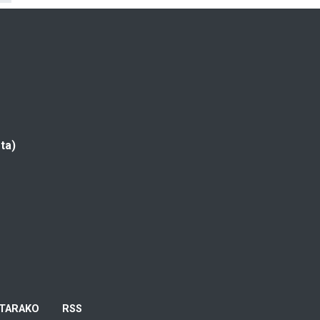
ta)
TARAKO
RSS