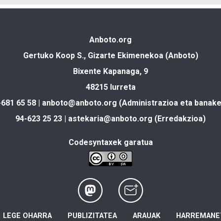
Anboto.org
Gertuko Koop S., Gizarte Ekimenekoa (Anboto)
Bixente Kapanaga, 9
48215 Iurreta
-681 65 58 |
anboto@anboto.org
(Administrazioa eta banake
94-623 25 23 |
astekaria@anboto.org
(Erredakzioa)
Codesyntaxek garatua
LEGE OHARRA
PUBLIZITATEA
ARAUAK
HARREMANE