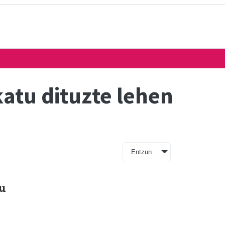
atu dituzte lehen
Entzun
du