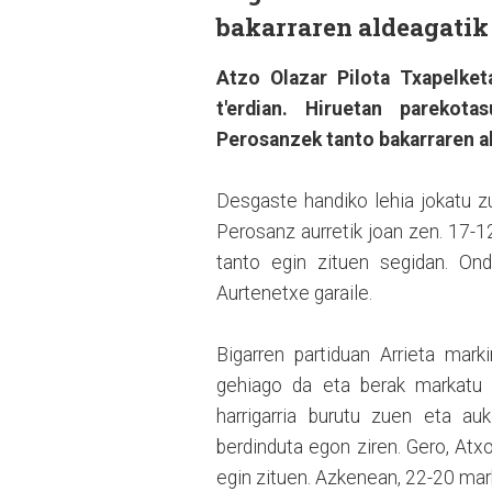
bakarraren aldeagatik
Atzo Olazar Pilota Txapelketa
t'erdian. Hiruetan parekot
Perosanzek tanto bakarraren al
Desgaste handiko lehia jokatu zu
Perosanz aurretik joan zen. 17-1
tanto egin zituen segidan. On
Aurtenetxe garaile.
Bigarren partiduan Arrieta marki
gehiago da eta berak markatu z
harrigarria burutu zuen eta au
berdinduta egon ziren. Gero, Atxo
egin zituen. Azkenean, 22-20 mark