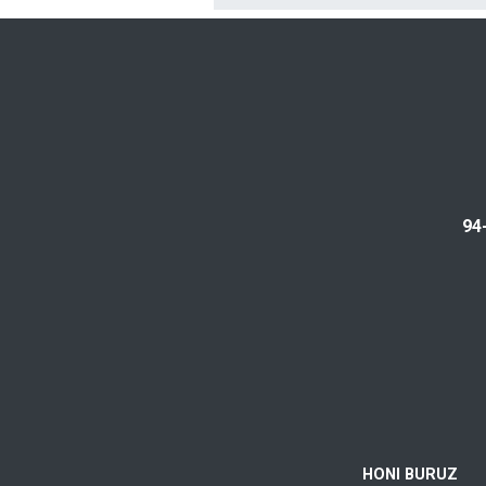
94
HONI BURUZ