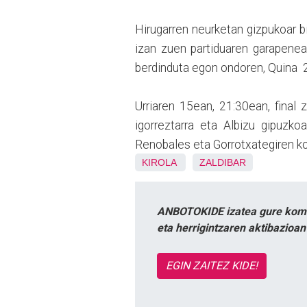
Hirugarren neurketan gizpukoar b
izan zuen partiduaren garapenea
berdinduta egon ondoren, Quina 2
Urriaren 15ean, 21:30ean, final 
igorreztarra eta Albizu gipuzko
Renobales eta Gorrotxategiren ko
KIROLA
ZALDIBAR
ANBOTOKIDE izatea gure komun
eta herrigintzaren aktibazioa
EGIN ZAITEZ KIDE!