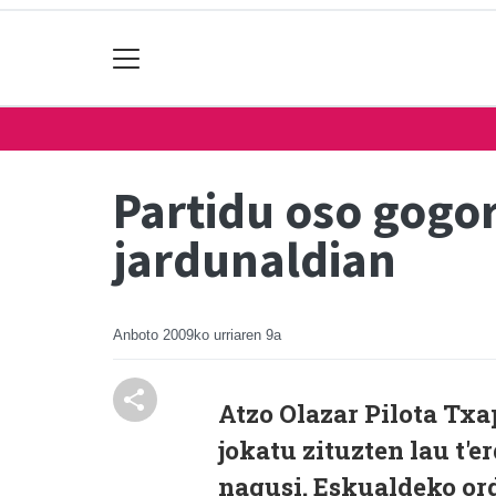
Partidu oso gogor
jardunaldian
Anboto
2009ko urriaren 9a
Atzo Olazar Pilota Txa
jokatu zituzten lau t'
nagusi. Eskualdeko or