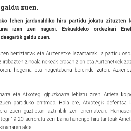
 galdu zuen.
ko lehen jardunaldiko hiru partidu jokatu zituzten l
asuna izan zen nagusi. Eskualdeko ordezkari Ene
deagaitik galdu zuen.
ten berriztarrak eta Aurtenetxe lezamarrak. Ia partidu os
2 irabazten zihoala nekeak erasan zion eta Aurtenetxek za
doren, hogeina eta hogeitabana berdindu zuten. Azkenea
narra eta Atxotegi gipuzkoarra lehiatu ziren. Arrieta kol
uen partiduko erritmoa. Hala ere, Atxotegik defentsa l
kera zuen guztietan azti ibili zen errematean. Hamasei
tegi 19-20 aurreratu zen, baina hurrengo hiru tantoak Arrie
inarraren alde.