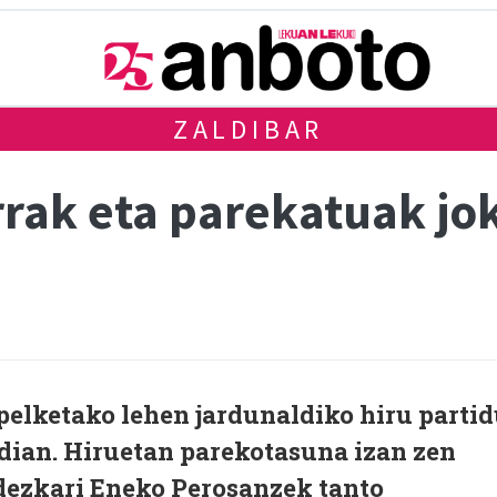
ZALDIBAR
rak eta parekatuak jok
pelketako lehen jardunaldiko hiru parti
erdian. Hiruetan parekotasuna izan zen
dezkari Eneko Perosanzek tanto