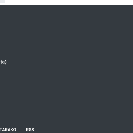
ta)
TARAKO
RSS