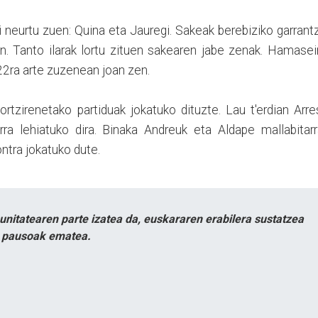
i neurtu zuen: Quina eta Jauregi. Sakeak berebiziko garrant
n. Tanto ilarak lortu zituen sakearen jabe zenak. Hamase
2ra arte zuzenean joan zen.
zortzirenetako partiduak jokatuko dituzte. Lau t'erdian Arr
arra lehiatuko dira. Binaka Andreuk eta Aldape mallabitar
ntra jokatuko dute.
itatearen parte izatea da, euskararen erabilera sustatzea
n pausoak ematea.