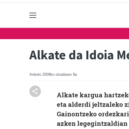
Alkate da Idoia M
Anboto
2009ko otsailaren 9a
Alkate kargua hartzek
eta alderdi jeltzaleko 
Gainontzeko ordezkari
azken legegintzaldian