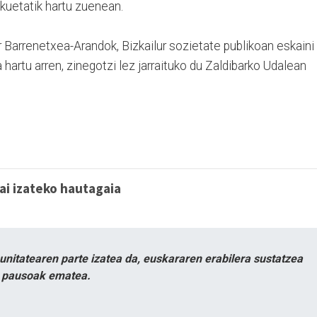
kuetatik hartu zuenean.
 Barrenetxea-Arandok, Bizkailur sozietate publikoan eskaini
 hartu arren, zinegotzi lez jarraituko du Zaldibarko Udalean
ai izateko hautagaia
itatearen parte izatea da, euskararen erabilera sustatzea
n pausoak ematea.