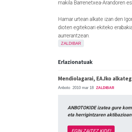
makila Barrenetxea-Arandoren es
Hamar urtean alkate izan den Igor
dioten egitekoari ekiteko erabakia
aurrerantzean.
ZALDIBAR
Erlazionatuak
Mendiolagarai, EAJko alkateg
Anboto
2010 mar 18
ZALDIBAR
ANBOTOKIDE izatea gure komun
eta herrigintzaren aktibazioa
EGIN ZAITEZ KIDE!