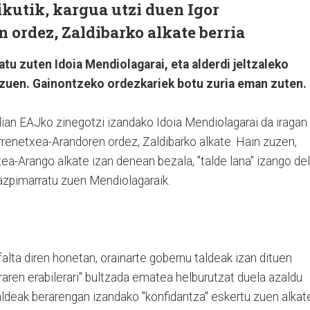
kutik, kargua utzi duen Igor
 ordez, Zaldibarko alkate berria
tu zuten Idoia Mendiolagarai, eta alderdi jeltzaleko
 zuen. Gainontzeko ordezkariek botu zuria eman zuten.
ian EAJko zinegotzi izandako Idoia Mendiolagarai da iragan
Barrenetxea-Arandoren ordez, Zaldibarko alkate. Hain zuzen,
xea-Arango alkate izan denean bezala, "talde lana" izango de
azpimarratu zuen Mendiolagaraik.
falta diren honetan, orainarte gobernu taldeak izan dituen
aren erabilerari" bultzada ematea helburutzat duela azaldu
taldeak berarengan izandako "konfidantza" eskertu zuen alkat