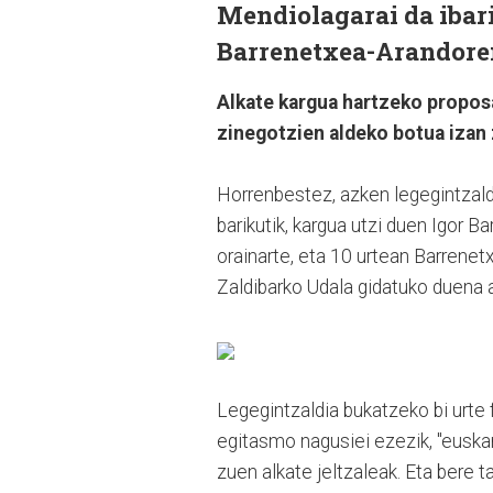
Mendiolagarai da ibari
Barrenetxea-Arandoren
Alkate kargua hartzeko proposa
zinegotzien aldeko botua izan
Horrenbestez, azken legegintzald
barikutik, kargua utzi duen Igor 
orainarte, eta 10 urtean Barrenet
Zaldibarko Udala gidatuko duena 
Legegintzaldia bukatzeko bi urte 
egitasmo nagusiei ezezik, "euskar
zuen alkate jeltzaleak. Eta bere 