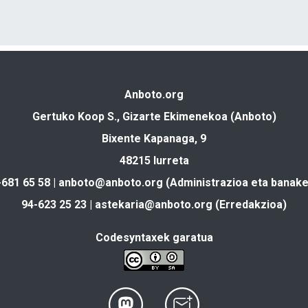
Anboto.org
Gertuko Koop S., Gizarte Ekimenekoa (Anboto)
Bixente Kapanaga, 9
48215 Iurreta
-681 65 58 |
anboto@anboto.org
(Administrazioa eta banake
94-623 25 23 |
astekaria@anboto.org
(Erredakzioa)
Codesyntaxek garatua