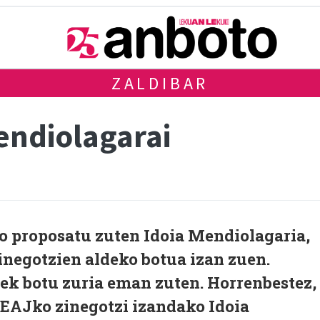
ZALDIBAR
endiolagarai
o proposatu zuten Idoia Mendiolagaria,
zinegotzien aldeko botua izan zuen.
ek botu zuria eman zuten. Horrenbestez,
 EAJko zinegotzi izandako Idoia