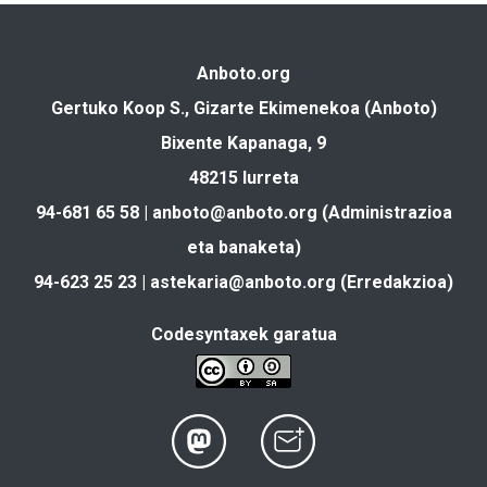
Anboto.org
Gertuko Koop S., Gizarte Ekimenekoa (Anboto)
Bixente Kapanaga, 9
48215 Iurreta
94-681 65 58 |
anboto@anboto.org
(Administrazioa
eta banaketa)
94-623 25 23 |
astekaria@anboto.org
(Erredakzioa)
Codesyntaxek garatua