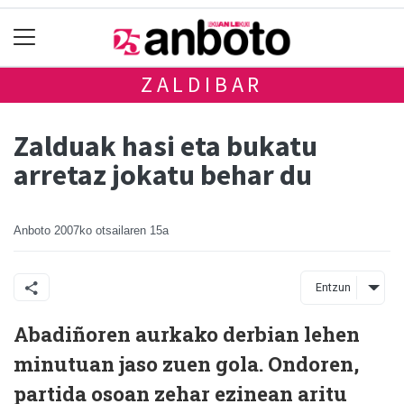
ZALDIBAR
Zalduak hasi eta bukatu
arretaz jokatu behar du
Anboto
2007ko otsailaren 15a
Entzun
Abadiñoren aurkako derbian lehen
minutuan jaso zuen gola. Ondoren,
partida osoan zehar ezinean aritu