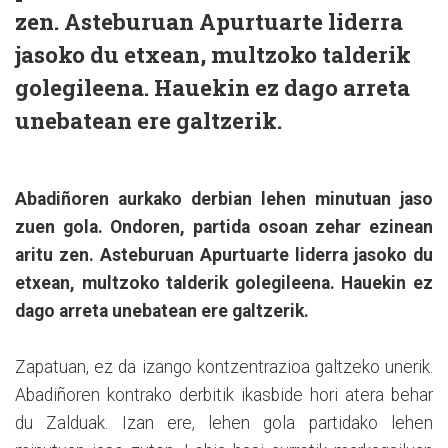
zen. Asteburuan Apurtuarte liderra
jasoko du etxean, multzoko talderik
golegileena. Hauekin ez dago arreta
unebatean ere galtzerik.
Abadiñoren aurkako derbian lehen minutuan jaso
zuen gola. Ondoren, partida osoan zehar ezinean
aritu zen. Asteburuan Apurtuarte liderra jasoko du
etxean, multzoko talderik golegileena. Hauekin ez
dago arreta unebatean ere galtzerik.
Zapatuan, ez da izango kontzentrazioa galtzeko unerik.
Abadiñoren kontrako derbitik ikasbide hori atera behar
du Zalduak. Izan ere, lehen gola partidako lehen