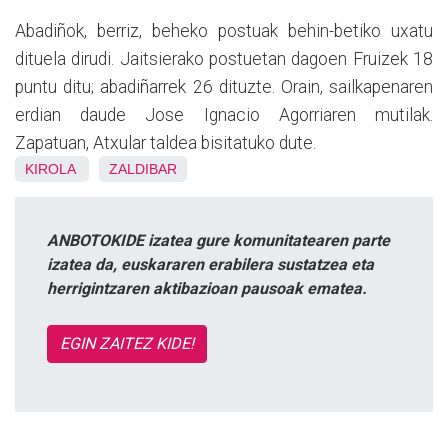
Abadiñok, berriz, beheko postuak behin-betiko uxatu
dituela dirudi. Jaitsierako postuetan dagoen Fruizek 18
puntu ditu; abadiñarrek 26 dituzte. Orain, sailkapenaren
erdian daude Jose Ignacio Agorriaren mutilak.
Zapatuan, Atxular taldea bisitatuko dute.
KIROLA
ZALDIBAR
ANBOTOKIDE izatea gure komunitatearen parte
izatea da, euskararen erabilera sustatzea eta
herrigintzaren aktibazioan pausoak ematea.
EGIN ZAITEZ KIDE!