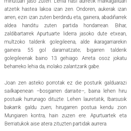
minutuan jaso zuten. Lehia hasi aurretik markagailuan
atzetik hastea lakoa izan zen. Ondoren, aukerak izan
arren, ezin izan zuten berdindu eta, gainera, abadiñarrek
aldea handitu zuten partida hondarrean. Bihar,
zaldibartarrek Apurtuarte liderra jasoko dute etxean,
multzoko talderik golegileena, alde ikaragarriarekin
gainera. 55 gol daramatzate; bigarren talderik
golegileenak baino 13 gehiago. Arreta osoz jokatu
beharreko lehia da, inolako zalantzarik gabe.
Joan zen asteko porrotak ez die posturik galduarazi
sailkapenean –bosgarren darraite–, baina lehen hiru
postuak hurrunago dituzte. Lehen lauretatik, Ibarsusik
bakarrik galdu zuen; hirugarren postua kendu zion
Mungiaren kontra, hain zuzen ere. Apurtuartek eta
Berriatukok aise atera zituzten partidak aurrera.