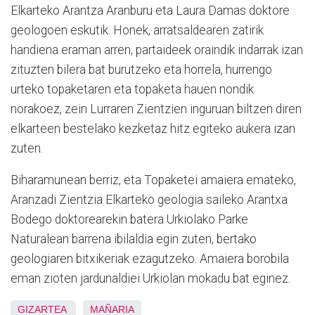
Elkarteko Arantza Aranburu eta Laura Damas doktore
geologoen eskutik. Honek, arratsaldearen zatirik
handiena eraman arren, partaideek oraindik indarrak izan
zituzten bilera bat burutzeko eta horrela, hurrengo
urteko topaketaren eta topaketa hauen nondik
norakoez, zein Lurraren Zientzien inguruan biltzen diren
elkarteen bestelako kezketaz hitz egiteko aukera izan
zuten.
Biharamunean berriz, eta Topaketei amaiera emateko,
Aranzadi Zientzia Elkarteko geologia saileko Arantxa
Bodego doktorearekin batera Urkiolako Parke
Naturalean barrena ibilaldia egin zuten, bertako
geologiaren bitxikeriak ezagutzeko. Amaiera borobila
eman zioten jardunaldiei Urkiolan mokadu bat eginez.
GIZARTEA
MAÑARIA