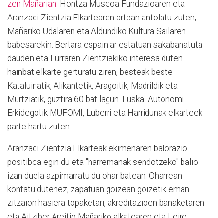
zen Mañarian
. Hontza Museoa Fundazioaren eta
Aranzadi Zientzia Elkartearen artean antolatu zuten,
Mañariko Udalaren eta Aldundiko Kultura Sailaren
babesarekin. Bertara espainiar estatuan sakabanatuta
dauden eta Lurraren Zientziekiko interesa duten
hainbat elkarte gerturatu ziren, besteak beste
Kataluinatik, Alikantetik, Aragoitik, Madrildik eta
Murtziatik, guztira 60 bat lagun. Euskal Autonomi
Erkidegotik MUFOMI, Luberri eta Harridunak elkarteek
parte hartu zuten.
Aranzadi Zientzia Elkarteak ekimenaren balorazio
positiboa egin du eta "harremanak sendotzeko" balio
izan duela azpimarratu du ohar batean. Oharrean
kontatu dutenez, zapatuan goizean goizetik eman
zitzaion hasiera topaketari, akreditazioen banaketaren
eta Aitziber Areitio Mañariko alkatearen eta Leire