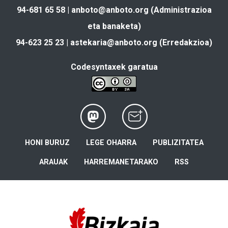
94-681 65 58 |
anboto@anboto.org
(Administrazioa
eta banaketa)
94-623 25 23 |
astekaria@anboto.org
(Erredakzioa)
Codesyntaxek garatua
HONI BURUZ
LEGE OHARRA
PUBLIZITATEA
ARAUAK
HARREMANETARAKO
RSS