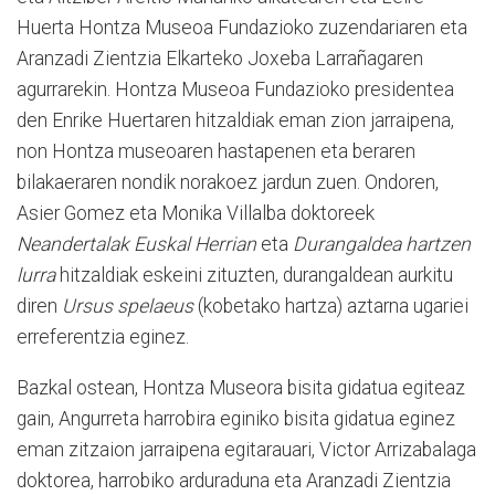
Huerta Hontza Museoa Fundazioko zuzendariaren eta
Aranzadi Zientzia Elkarteko Joxeba Larrañagaren
agurrarekin. Hontza Museoa Fundazioko presidentea
den Enrike Huertaren hitzaldiak eman zion jarraipena,
non Hontza museoaren hastapenen eta beraren
bilakaeraren nondik norakoez jardun zuen. Ondoren,
Asier Gomez eta Monika Villalba doktoreek
Neandertalak Euskal Herrian
eta
Durangaldea hartzen
lurra
hitzaldiak eskeini zituzten, durangaldean aurkitu
diren
Ursus spelaeus
(kobetako hartza) aztarna ugariei
erreferentzia eginez.
Bazkal ostean, Hontza Museora bisita gidatua egiteaz
gain, Angurreta harrobira eginiko bisita gidatua eginez
eman zitzaion jarraipena egitarauari, Victor Arrizabalaga
doktorea, harrobiko arduraduna eta Aranzadi Zientzia