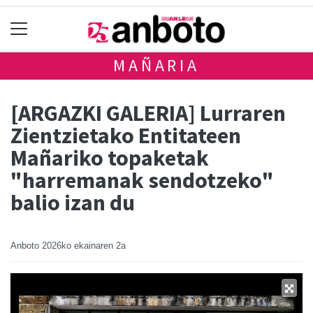
MAÑARIA
[ARGAZKI GALERIA] Lurraren
Zientzietako Entitateen
Mañariko topaketak
"harremanak sendotzeko"
balio izan du
Anboto
2026ko ekainaren 2a