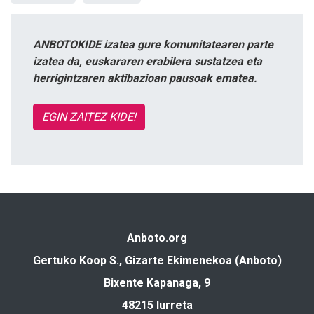
ANBOTOKIDE izatea gure komunitatearen parte
izatea da, euskararen erabilera sustatzea eta
herrigintzaren aktibazioan pausoak ematea.
EGIN ZAITEZ KIDE!
Anboto.org
Gertuko Koop S., Gizarte Ekimenekoa (Anboto)
Bixente Kapanaga, 9
48215 Iurreta