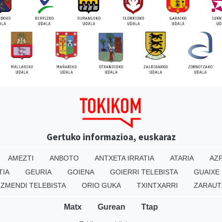
Gertuko informazioa, euskaraz
AMEZTI
ANBOTO
ANTXETA IRRATIA
ATARIA
AZP
TIA
GEURIA
GOIENA
GOIERRI TELEBISTA
GUAIXE
IZMENDI TELEBISTA
ORIO GUKA
TXINTXARRI
ZARAUT
Matx
Gurean
Ttap