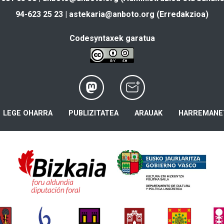
94-623 25 23 |
astekaria@anboto.org
(Erredakzioa)
Codesyntaxek garatua
LEGE OHARRA
PUBLIZITATEA
ARAUAK
HARREMANE