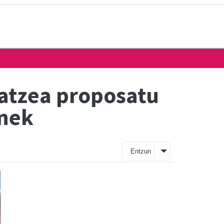
atzea proposatu
unek
Entzun