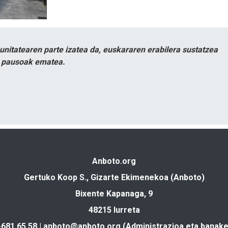
itatearen parte izatea da, euskararen erabilera sustatzea
n pausoak ematea.
Anboto.org
Gertuko Koop S., Gizarte Ekimenekoa (Anboto)
Bixente Kapanaga, 9
48215 Iurreta
-681 65 58 |
anboto@anboto.org
(Administrazioa eta banake