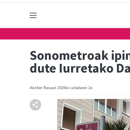
Sonometroak ipin
dute Iurretako D
Aitziber Basauri
2026ko uztailaren 2a