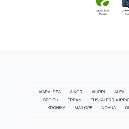
AIARALDEA
AIKOR
AIURRI
ALEA
BEGITU
ERRAN
EUSKALERRIA IRRA
KRONIKA
MAILOPE
NOAUA
O