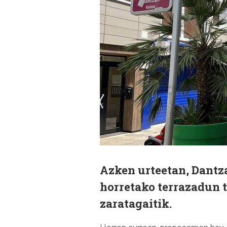
Azken urteetan, Dantza
horretako terrazadun 
zaratagaitik.