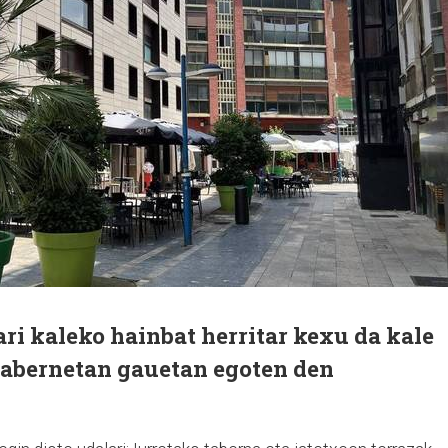
ri kaleko hainbat herritar kexu da kale
tabernetan gauetan egoten den