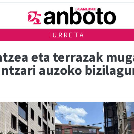
IURRETA
tzea eta terrazak mug
antzari auzoko bizilag