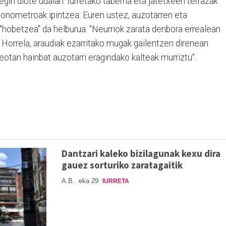
in diote udalari: Iurretako taberna eta jatetxeen terrazak
onometroak ipintzea. Euren ustez, auzotarren eta
a "hobetzea" da helburua: "Neurriok zarata denbora errealean
Horrela, araudiak ezarritako mugak gailentzen direnean
teotan hainbat auzotarri eragindako kalteak murriztu".
Dantzari kaleko bizilagunak kexu dira
gauez sorturiko zaratagaitik
A.B.
eka 29
IURRETA