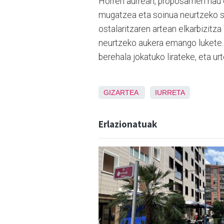
Horren aurrean, proposamen hau eg
mugatzea eta soinua neurtzeko s
ostalaritzaren artean elkarbizitz
neurtzeko aukera emango lukete. 
berehala jokatuko lirateke, eta ur
GIZARTEA
IURRETA
Erlazionatuak