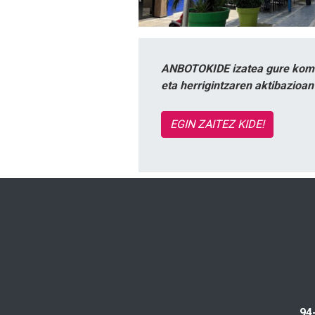
ANBOTOKIDE izatea gure komun
eta herrigintzaren aktibazioa
EGIN ZAITEZ KIDE!
94