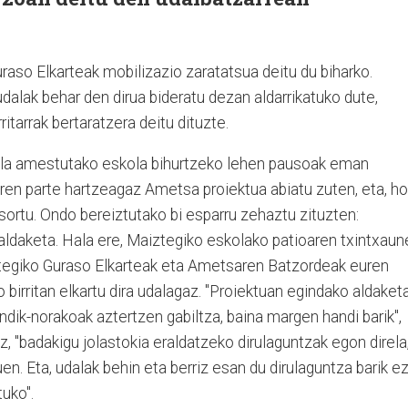
raso Elkarteak mobilizazio zaratatsua deitu du biharko.
udalak behar den dirua bideratu dezan aldarrikatuko dute,
tarrak bertaratzera deitu dituzte.
ola amestutako eskola bihurtzeko lehen pausoak eman
ren parte hartzeagaz Ametsa proiektua abiatu zuten, eta, ho
rtu. Ondo bereiztutako bi esparru zehaztu zituzten:
aldaketa. Hala ere, Maiztegiko eskolako patioaren txintxaun
tegiko Guraso Elkarteak eta Ametsaren Batzordeak euren
 birritan elkartu dira udalagaz. "Proiektuan egindako aldaket
ndik-norakoak aztertzen gabiltza, baina margen handi barik",
, "badakigu jolastokia eraldatzeko dirulaguntzak egon direla
en. Eta, udalak behin eta berriz esan du dirulaguntza barik e
uko".