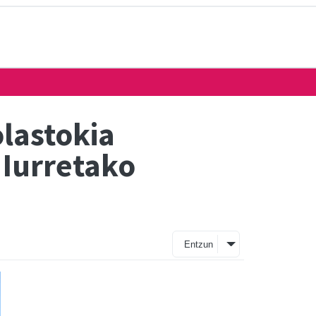
olastokia
 Iurretako
Entzun