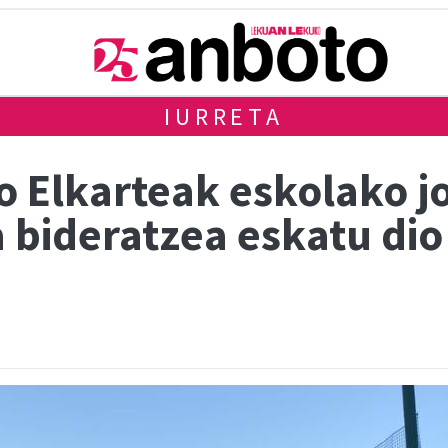
IURRETA
o Elkarteak eskolako j
 bideratzea eskatu dio