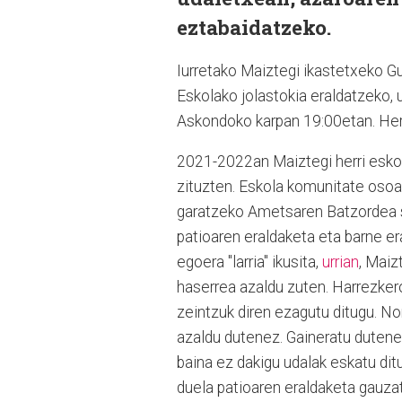
eztabaidatzeko.
Iurretako Maiztegi ikastetxeko Gu
Eskolako jolastokia eraldatzeko, 
Askondoko karpan 19:00etan. Herri
2021-2022an Maiztegi herri esk
zituzten. Eskola komunitate osoa
garatzeko Ametsaren Batzordea so
patioaren eraldaketa eta barne er
egoera "larria" ikusita,
urrian
, Maiz
haserrea azaldu zuten. Harrezkero
zeintzuk diren ezagutu ditugu. No
azaldu dutenez. Gaineratu dutenez
baina ez dakigu udalak eskatu ditu
duela patioaren eraldaketa gauzat