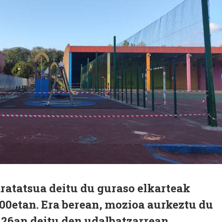
ratatsua deitu du guraso elkarteak
00etan. Era berean, mozioa aurkeztu du
 26an deitu den udalbatzarrean