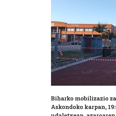
Biharko mobilizazio za
Askondoko karpan, 19:
udaletxean, azaroaren