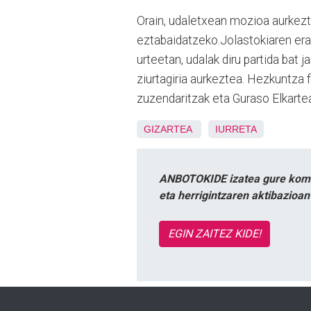
Orain, udaletxean mozioa aurkezt
eztabaidatzeko.Jolastokiaren era
urteetan, udalak diru partida bat 
ziurtagiria aurkeztea. Hezkuntza 
zuzendaritzak eta Guraso Elkartea
GIZARTEA
IURRETA
ANBOTOKIDE izatea gure komun
eta herrigintzaren aktibazioa
EGIN ZAITEZ KIDE!