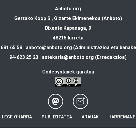
Anboto.org
Gertuko Koop S., Gizarte Ekimenekoa (Anboto)
Bixente Kapanaga, 9
48215 Iurreta
-681 65 58 |
anboto@anboto.org
(Administrazioa eta banake
94-623 25 23 |
astekaria@anboto.org
(Erredakzioa)
Codesyntaxek garatua
LEGE OHARRA
PUBLIZITATEA
ARAUAK
HARREMANE