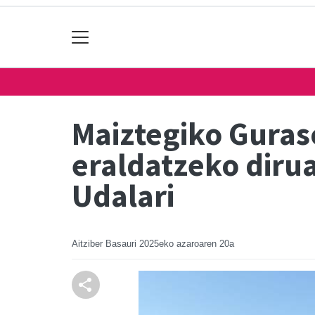
Maiztegiko Guras
eraldatzeko dirua
Udalari
Aitziber Basauri
2025eko azaroaren 20a