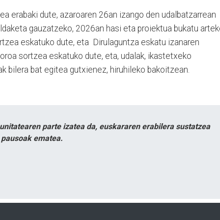
ea erabaki dute, azaroaren 26an izango den udalbatzarrean
ldaketa gauzatzeko, 2026an hasi eta proiektua bukatu arte
jartzea eskatuko dute, eta Dirulaguntza eskatu izanaren
foroa sortzea eskatuko dute, eta, udalak, ikastetxeko
k bilera bat egitea gutxienez, hiruhileko bakoitzean.
itatearen parte izatea da, euskararen erabilera sustatzea
n pausoak ematea.