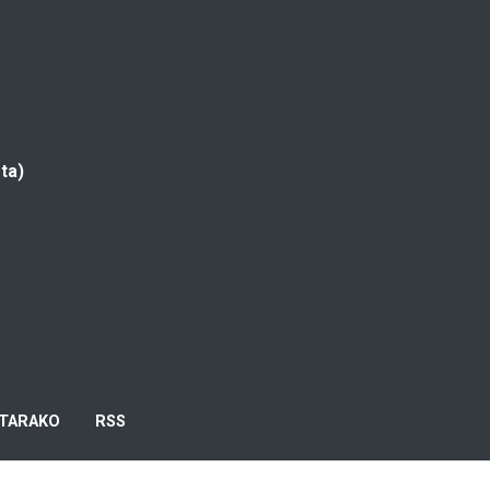
ta)
TARAKO
RSS