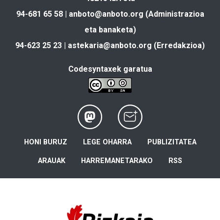
94-681 65 58 |
anboto@anboto.org
(Administrazioa
eta banaketa)
94-623 25 23 |
astekaria@anboto.org
(Erredakzioa)
Codesyntaxek garatua
HONI BURUZ
LEGE OHARRA
PUBLIZITATEA
ARAUAK
HARREMANETARAKO
RSS