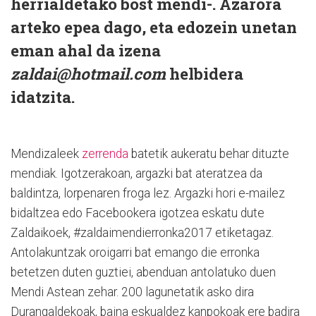
herrialdetako bost mendi-. Azarora
arteko epea dago, eta edozein unetan
eman ahal da izena
zaldai@hotmail.com
helbidera
idatzita.
Mendizaleek
zerrenda
batetik aukeratu behar dituzte
mendiak. Igotzerakoan, argazki bat ateratzea da
baldintza, lorpenaren froga lez. Argazki hori e-mailez
bidaltzea edo Facebookera igotzea eskatu dute
Zaldaikoek, #zaldaimendierronka2017 etiketagaz.
Antolakuntzak oroigarri bat emango die erronka
betetzen duten guztiei, abenduan antolatuko duen
Mendi Astean zehar. 200 lagunetatik asko dira
Durangaldekoak, baina eskualdez kanpokoak ere badira