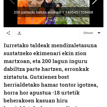
Entzun
Iurretako taldeak mendizaletasuna
sustatzeko ekimenari ekin zion
martxoan, eta 200 lagun inguru
dabiltza parte hartzen, erronkak
ziztatuta. Gutxienez bost
herrialdetako hamar tontor igotzea,
horra hor apustua -18 urtetik
beherakoen kasuan hiru