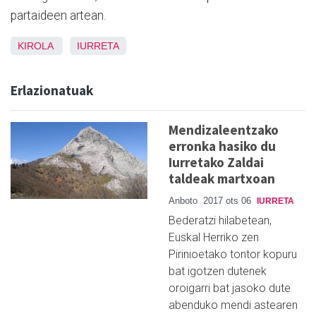
partaideen artean.
KIROLA
IURRETA
Erlazionatuak
Mendizaleentzako
erronka hasiko du
Iurretako Zaldai
taldeak martxoan
Anboto
2017 ots 06
IURRETA
Bederatzi hilabetean,
Euskal Herriko zen
Pirinioetako tontor kopuru
bat igotzen dutenek
oroigarri bat jasoko dute
abenduko mendi astearen