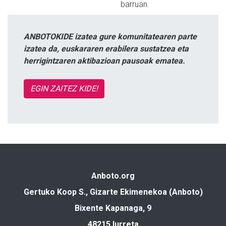
barruan.
ANBOTOKIDE izatea gure komunitatearen parte
izatea da, euskararen erabilera sustatzea eta
herrigintzaren aktibazioan pausoak ematea.
EGIN ZAITEZ KIDE!
Anboto.org
Gertuko Koop S., Gizarte Ekimenekoa (Anboto)
Bixente Kapanaga, 9
48215 Iurreta