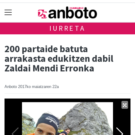
IURRETA
200 partaide batuta
arrakasta edukitzen dabil
Zaldai Mendi Erronka
Anboto
2017ko maiatzaren 22a