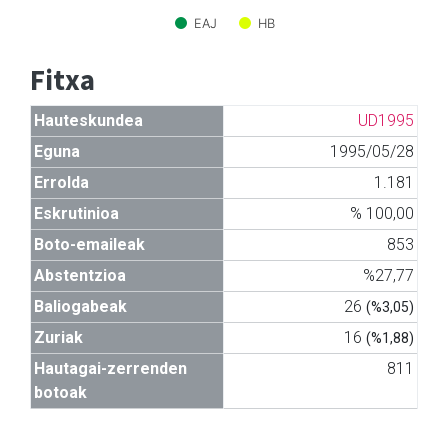
EAJ
HB
Fitxa
Hauteskundea
UD1995
Eguna
1995/05/28
Errolda
1.181
Eskrutinioa
% 100,00
Boto-emaileak
853
Abstentzioa
%27,77
Baliogabeak
26
(%3,05)
Zuriak
16
(%1,88)
Hautagai-zerrenden
811
botoak