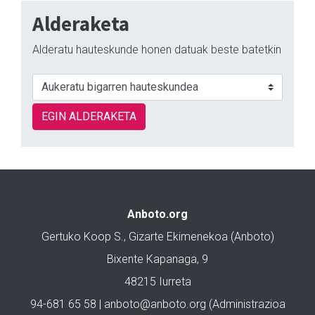
Alderaketa
Alderatu hauteskunde honen datuak beste batetkin
EGIN ALDERAKETA
Anboto.org
Gertuko Koop S., Gizarte Ekimenekoa (Anboto)
Bixente Kapanaga, 9
48215 Iurreta
94-681 65 58 |
anboto@anboto.org
(Administrazioa