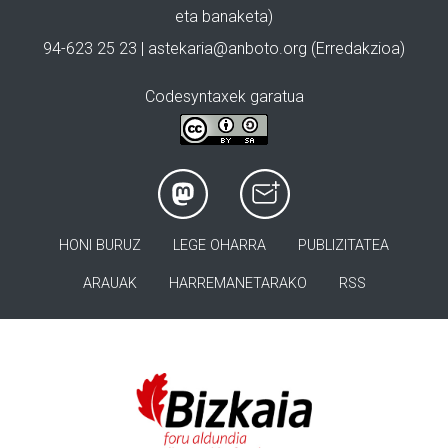
eta banaketa)
94-623 25 23 |
astekaria@anboto.org
(Erredakzioa)
Codesyntaxek garatua
HONI BURUZ
LEGE OHARRA
PUBLIZITATEA
ARAUAK
HARREMANETARAKO
RSS