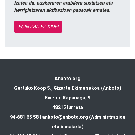
izatea da, euskararen erabilera sustatzea eta
herrigintzaren aktibazioan pausoak ematea.
EGIN ZAITEZ KIDE!
Anboto.org
Gertuko Koop S., Gizarte Ekimenekoa (Anboto)
Bixente Kapanaga, 9
48215 Iurreta
94-681 65 58 |
anboto@anboto.org
(Administrazioa
eta banaketa)