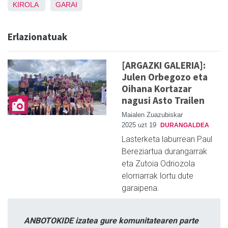
KIROLA
GARAI
Erlazionatuak
[ARGAZKI GALERIA]:
Julen Orbegozo eta
Oihana Kortazar
nagusi Asto Trailen
Maialen Zuazubiskar
2025 uzt 19
DURANGALDEA
Lasterketa laburrean Paul
Bereziartua durangarrak
eta Zutoia Odriozola
elorriarrak lortu dute
garaipena.
ANBOTOKIDE izatea gure komunitatearen parte