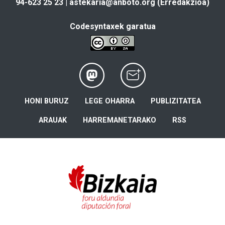
94-623 25 23 |
astekaria@anboto.org
(Erredakzioa)
Codesyntaxek garatua
HONI BURUZ
LEGE OHARRA
PUBLIZITATEA
ARAUAK
HARREMANETARAKO
RSS