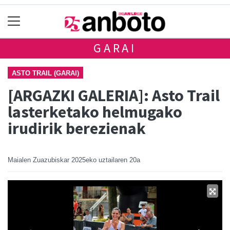
GARAI
ASTO TRAIL (GARAI)
[ARGAZKI GALERIA]: Asto Trail
lasterketako helmugako
irudirik berezienak
Maialen Zuazubiskar
2025eko uztailaren 20a