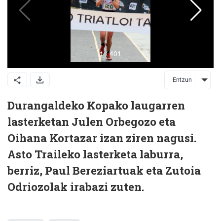
Entzun
Durangaldeko Kopako laugarren
lasterketan Julen Orbegozo eta
Oihana Kortazar izan ziren nagusi.
Asto Traileko lasterketa laburra,
berriz, Paul Bereziartuak eta Zutoia
Odriozolak irabazi zuten.