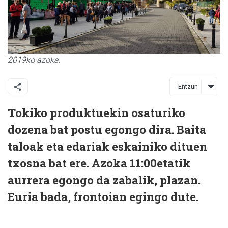
2019ko azoka.
Entzun
Tokiko produktuekin osaturiko
dozena bat postu egongo dira. Baita
taloak eta edariak eskainiko dituen
txosna bat ere. Azoka 11:00etatik
aurrera egongo da zabalik, plazan.
Euria bada, frontoian egingo dute.