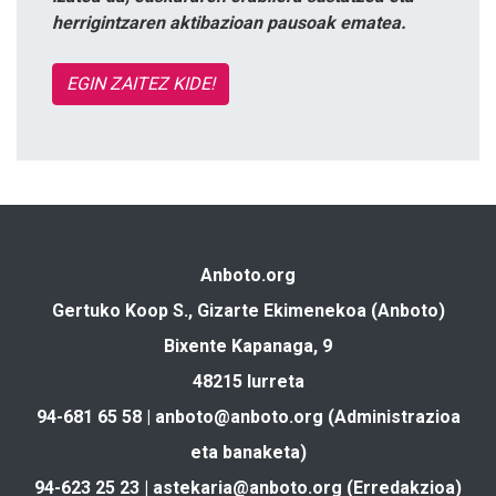
herrigintzaren aktibazioan pausoak ematea.
EGIN ZAITEZ KIDE!
Anboto.org
Gertuko Koop S., Gizarte Ekimenekoa (Anboto)
Bixente Kapanaga, 9
48215 Iurreta
94-681 65 58 |
anboto@anboto.org
(Administrazioa
eta banaketa)
94-623 25 23 |
astekaria@anboto.org
(Erredakzioa)