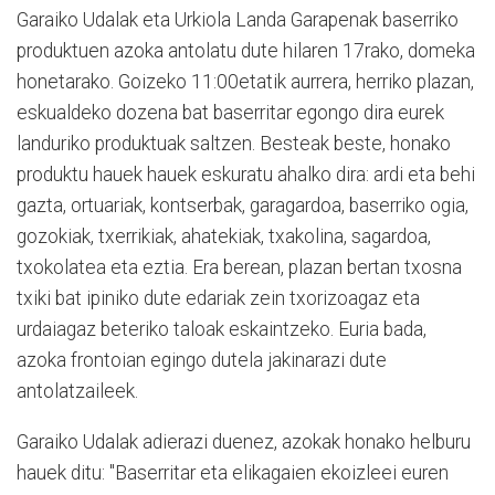
Garaiko Udalak eta Urkiola Landa Garapenak baserriko
produktuen azoka antolatu dute hilaren 17rako, domeka
honetarako. Goizeko 11:00etatik aurrera, herriko plazan,
eskualdeko dozena bat baserritar egongo dira eurek
landuriko produktuak saltzen. Besteak beste, honako
produktu hauek hauek eskuratu ahalko dira: ardi eta behi
gazta, ortuariak, kontserbak, garagardoa, baserriko ogia,
gozokiak, txerrikiak, ahatekiak, txakolina, sagardoa,
txokolatea eta eztia. Era berean, plazan bertan txosna
txiki bat ipiniko dute edariak zein txorizoagaz eta
urdaiagaz beteriko taloak eskaintzeko. Euria bada,
azoka frontoian egingo dutela jakinarazi dute
antolatzaileek.
Garaiko Udalak adierazi duenez, azokak honako helburu
hauek ditu: "Baserritar eta elikagaien ekoizleei euren