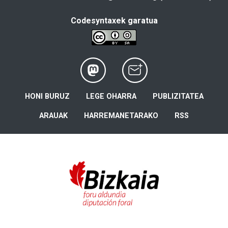
Codesyntaxek garatua
HONI BURUZ
LEGE OHARRA
PUBLIZITATEA
ARAUAK
HARREMANETARAKO
RSS