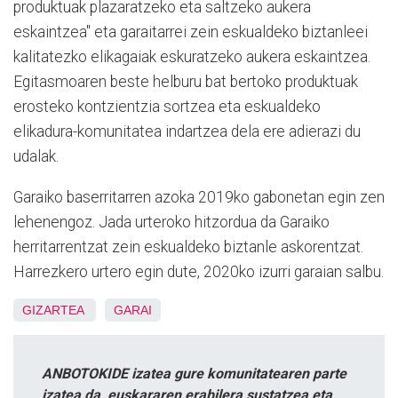
produktuak plazaratzeko eta saltzeko aukera
eskaintzea" eta garaitarrei zein eskualdeko biztanleei
kalitatezko elikagaiak eskuratzeko aukera eskaintzea.
Egitasmoaren beste helburu bat bertoko produktuak
erosteko kontzientzia sortzea eta eskualdeko
elikadura-komunitatea indartzea dela ere adierazi du
udalak.
Garaiko baserritarren azoka 2019ko gabonetan egin zen
lehenengoz. Jada urteroko hitzordua da Garaiko
herritarrentzat zein eskualdeko biztanle askorentzat.
Harrezkero urtero egin dute, 2020ko izurri garaian salbu.
GIZARTEA
GARAI
ANBOTOKIDE izatea gure komunitatearen parte
izatea da, euskararen erabilera sustatzea eta