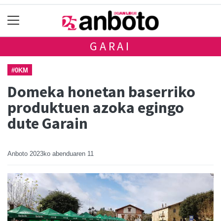
GARAI
#0KM
Domeka honetan baserriko
produktuen azoka egingo
dute Garain
Anboto
2023ko abenduaren 11