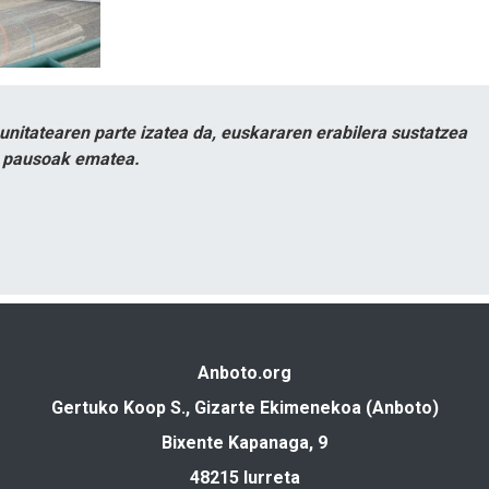
itatearen parte izatea da, euskararen erabilera sustatzea
n pausoak ematea.
Anboto.org
Gertuko Koop S., Gizarte Ekimenekoa (Anboto)
Bixente Kapanaga, 9
48215 Iurreta