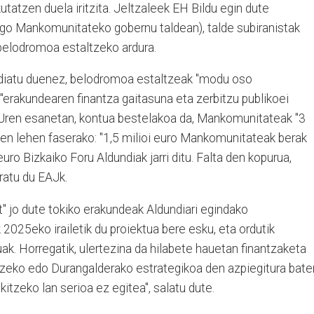
utatzen duela iritzita. Jeltzaleek EH Bildu egin dute
ago Mankomunitateko gobernu taldean), talde subiranistak
belodromoa estaltzeko ardura.
diatu duenez, belodromoa estaltzeak "modu oso
"erakundearen finantza gaitasuna eta zerbitzu publikoei
AJren esanetan, kontua bestelakoa da, Mankomunitateak "3
lanen lehen faserako: "1,5 milioi euro Mankomunitateak berak
euro Bizkaiko Foru Aldundiak jarri ditu. Falta den kopurua,
ratu du EAJk.
at" jo dute tokiko erakundeak Aldundiari egindako
25eko irailetik du proiektua bere esku, eta ordutik
ak. Horregatik, ulertezina da hilabete hauetan finantzaketa
rtzeko edo Durangalderako estrategikoa den azpiegitura bate
itzeko lan serioa ez egitea", salatu dute.