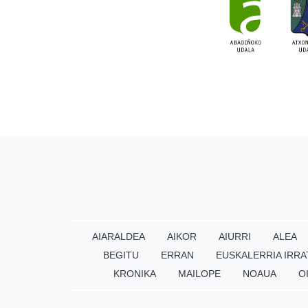
AIARALDEA
AIKOR
AIURRI
ALEA
BEGITU
ERRAN
EUSKALERRIA IRRA
KRONIKA
MAILOPE
NOAUA
O