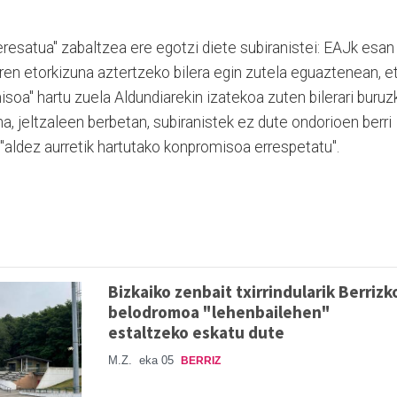
teresatua" zabaltzea ere egotzi diete subiranistei: EAJk esan
en etorkizuna aztertzeko bilera egin zutela eguaztenean, et
isoa" hartu zuela Aldundiarekin izatekoa zuten bilerari buruz
a, jeltzaleen berbetan, subiranistek ez dute ondorioen berri
"aldez aurretik hartutako konpromisoa errespetatu".
Bizkaiko zenbait txirrindularik Berrizk
belodromoa "lehenbailehen"
estaltzeko eskatu dute
M.Z.
eka 05
BERRIZ