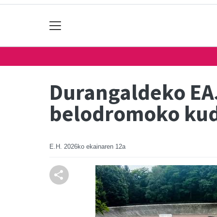
Durangaldeko EAJ
belodromoko kud
E.H.
2026ko ekainaren 12a