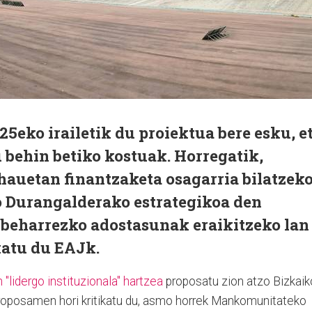
eko irailetik du proiektua bere esku, e
 behin betiko kostuak. Horregatik,
 hauetan finantzaketa osagarria bilatzeko
o Durangalderako estrategikoa den
 beharrezko adostasunak eraikitzeko lan
ikatu du EAJk.
idergo instituzionala" hartzea
proposatu zion atzo Bizkaik
 proposamen hori kritikatu du, asmo horrek Mankomunitateko