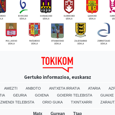
Gertuko informazioa, euskaraz
AMEZTI
ANBOTO
ANTXETA IRRATIA
ATARIA
AZP
TIA
GEURIA
GOIENA
GOIERRI TELEBISTA
GUAIXE
IZMENDI TELEBISTA
ORIO GUKA
TXINTXARRI
ZARAUT
Matx
Gurean
Ttap