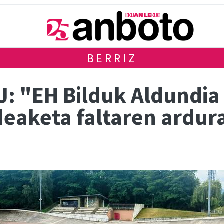
BERRIZ
: "EH Bilduk Aldundia 
eaketa faltaren ardu