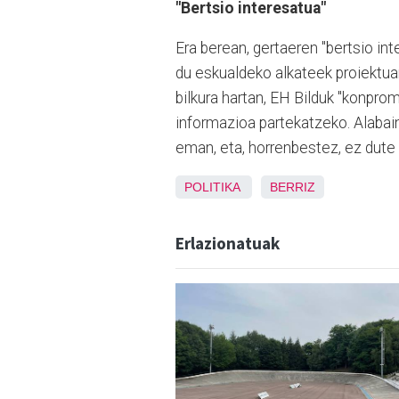
"Bertsio interesatua"
Era berean, gertaeren "bertsio in
du eskualdeko alkateek proiektuar
bilkura hartan, EH Bilduk "konprom
informazioa partekatzeko. Alabain
eman, eta, horrenbestez, ez dute 
POLITIKA
BERRIZ
Erlazionatuak