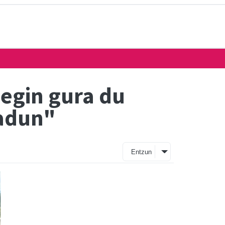
egin gura du
radun"
Entzun