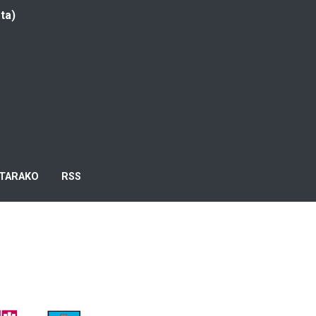
ta)
TARAKO
RSS