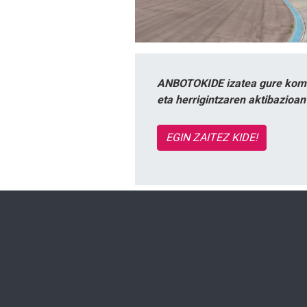
ANBOTOKIDE izatea gure komun
eta herrigintzaren aktibazioa
EGIN ZAITEZ KIDE!