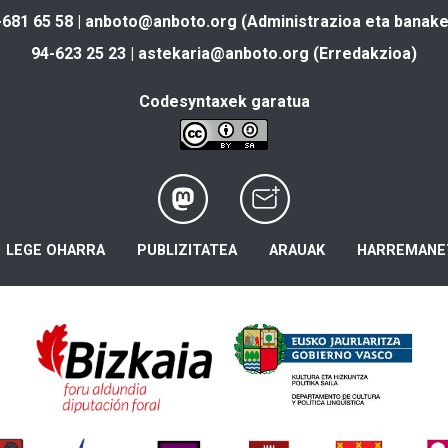
-681 65 58 |
anboto@anboto.org
(Administrazioa eta banake
94-623 25 23 |
astekaria@anboto.org
(Erredakzioa)
Codesyntaxek garatua
LEGE OHARRA
PUBLIZITATEA
ARAUAK
HARREMANE