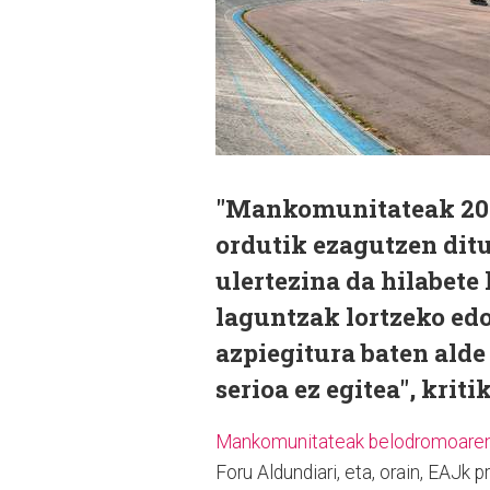
"Mankomunitateak 2025
ordutik ezagutzen ditu
ulertezina da hilabete
laguntzak lortzeko ed
azpiegitura baten alde
serioa ez egitea", krit
Mankomunitateak belodromoaren "l
Foru Aldundiari, eta, orain, EAJk