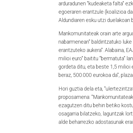
arduradunen "kudeaketa falta" ezk
egoeraren erantzule (koalizioa d
Aldundiaren esku utzi duelakoan 
Mankomunitateak orain arte argu
nabarmenean" baldintzatuko luke 
erantzuteko aukera". Alabaina, E
milioi euro" baititu "bermatuta" 
gordeta ditu, eta beste 1,5 milioi 
beraz, 500.000 eurokoa da", plaza
Hori guztia dela eta, "ulertezintz
proposamena: "Mankomunitateak 20
ezagutzen ditu behin betiko kostu
osagarria bilatzeko, laguntzak lo
alde beharrezko adostasunak eraik