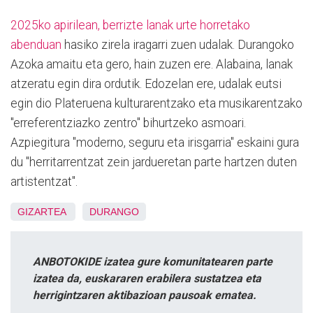
2025ko apirilean, berrizte lanak urte horretako
abenduan
hasiko zirela iragarri zuen udalak. Durangoko
Azoka amaitu eta gero, hain zuzen ere. Alabaina, lanak
atzeratu egin dira ordutik. Edozelan ere, udalak eutsi
egin dio Plateruena kulturarentzako eta musikarentzako
"erreferentziazko zentro" bihurtzeko asmoari.
Azpiegitura "moderno, seguru eta irisgarria" eskaini gura
du "herritarrentzat zein jardueretan parte hartzen duten
artistentzat".
GIZARTEA
DURANGO
ANBOTOKIDE izatea gure komunitatearen parte
izatea da, euskararen erabilera sustatzea eta
herrigintzaren aktibazioan pausoak ematea.