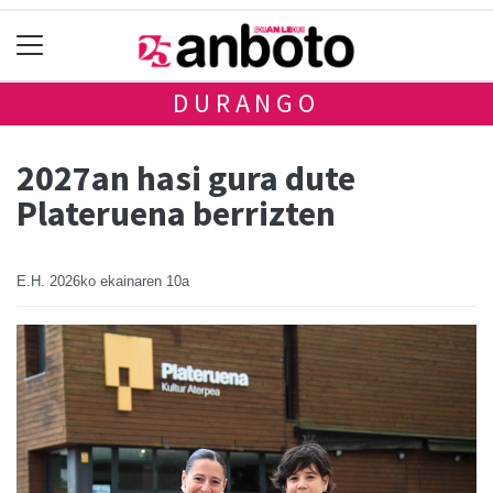
DURANGO
2027an hasi gura dute
Plateruena berrizten
E.H.
2026ko ekainaren 10a