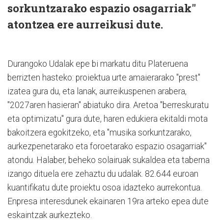
sorkuntzarako espazio osagarriak"
atontzea ere aurreikusi dute.
Durangoko Udalak epe bi markatu ditu Plateruena
berrizten hasteko: proiektua urte amaierarako "prest"
izatea gura du, eta lanak, aurreikuspenen arabera,
"2027aren hasieran" abiatuko dira. Aretoa "berreskuratu
eta optimizatu" gura dute, haren edukiera ekitaldi mota
bakoitzera egokitzeko, eta "musika sorkuntzarako,
aurkezpenetarako eta foroetarako espazio osagarriak"
atondu. Halaber, beheko solairuak sukaldea eta taberna
izango dituela ere zehaztu du udalak. 82.644 euroan
kuantifikatu dute proiektu osoa idazteko aurrekontua.
Enpresa interesdunek ekainaren 19ra arteko epea dute
eskaintzak aurkezteko.