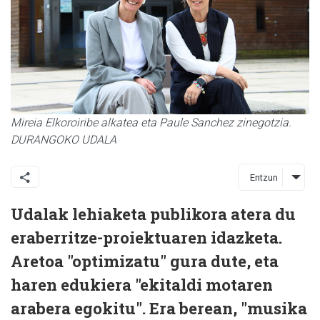
Mireia Elkoroiribe alkatea eta Paule Sanchez zinegotzia.
DURANGOKO UDALA
Entzun
Udalak lehiaketa publikora atera du
eraberritze-proiektuaren idazketa.
Aretoa "optimizatu" gura dute, eta
haren edukiera "ekitaldi motaren
arabera egokitu". Era berean, "musika