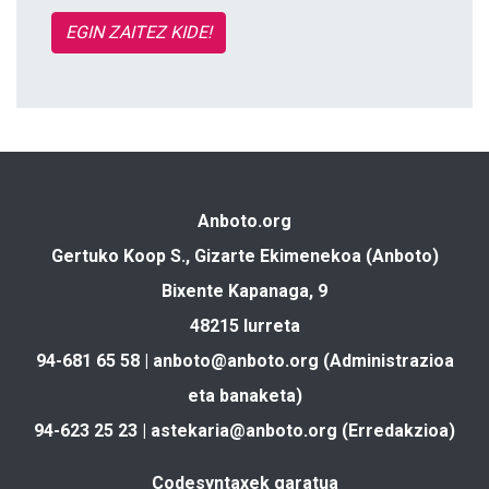
EGIN ZAITEZ KIDE!
Anboto.org
Gertuko Koop S., Gizarte Ekimenekoa (Anboto)
Bixente Kapanaga, 9
48215 Iurreta
94-681 65 58 |
anboto@anboto.org
(Administrazioa
eta banaketa)
94-623 25 23 |
astekaria@anboto.org
(Erredakzioa)
Codesyntaxek garatua