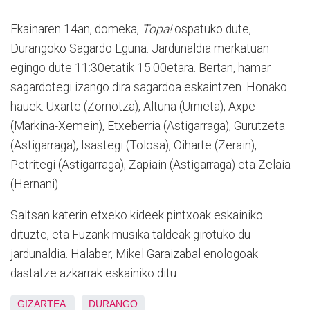
Ekainaren 14an, domeka,
Topa!
ospatuko dute,
Durangoko
Sagardo
Eguna. Jardunaldia merkatuan
egingo dute 11:30etatik 15:00etara. Bertan, hamar
sagardotegi izango dira sagardoa eskaintzen. Honako
hauek: Uxarte (Zornotza), Altuna (Urnieta), Axpe
(Markina-Xemein), Etxeberria (Astigarraga), Gurutzeta
(Astigarraga), Isastegi (Tolosa), Oiharte (Zerain),
Petritegi (Astigarraga), Zapiain (Astigarraga) eta Zelaia
(Hernani).
Saltsan katerin etxeko kideek pintxoak eskainiko
dituzte, eta Fuzank musika taldeak girotuko du
jardunaldia. Halaber, Mikel Garaizabal enologoak
dastatze azkarrak eskainiko ditu.
GIZARTEA
DURANGO