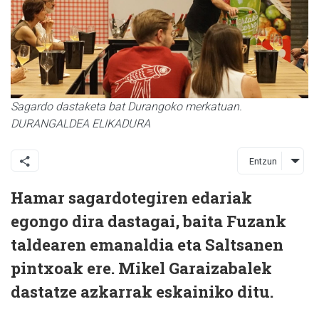
Sagardo dastaketa bat Durangoko merkatuan.
DURANGALDEA ELIKADURA
Entzun
Hamar sagardotegiren edariak
egongo dira dastagai, baita Fuzank
taldearen emanaldia eta Saltsanen
pintxoak ere. Mikel Garaizabalek
dastatze azkarrak eskainiko ditu.