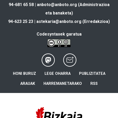
94-681 65 58 |
anboto@anboto.org
(Administrazioa
eta banaketa)
94-623 25 23 |
astekaria@anboto.org
(Erredakzioa)
Codesyntaxek garatua
HONI BURUZ
LEGE OHARRA
PUBLIZITATEA
ARAUAK
HARREMANETARAKO
RSS