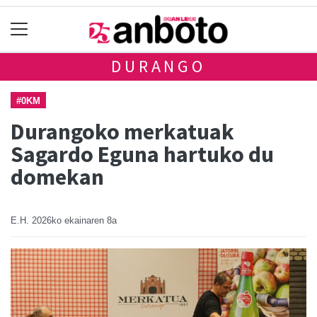
DURANGO
#0KM
Durangoko merkatuak
Sagardo Eguna hartuko du
domekan
E.H.
2026ko ekainaren 8a