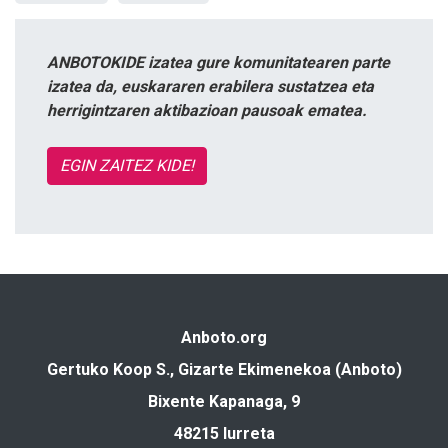
ANBOTOKIDE izatea gure komunitatearen parte
izatea da, euskararen erabilera sustatzea eta
herrigintzaren aktibazioan pausoak ematea.
EGIN ZAITEZ KIDE!
Anboto.org
Gertuko Koop S., Gizarte Ekimenekoa (Anboto)
Bixente Kapanaga, 9
48215 Iurreta