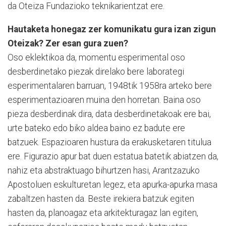
da Oteiza Fundazioko teknikarientzat ere.
Hautaketa honegaz zer komunikatu gura izan zigun
Oteizak? Zer esan gura zuen?
Oso eklektikoa da, momentu esperimental oso
desberdinetako piezak direlako bere laborategi
esperimentalaren barruan, 1948tik 1958ra arteko bere
esperimentazioaren muina den horretan. Baina oso
pieza desberdinak dira, data desberdinetakoak ere bai,
urte bateko edo biko aldea baino ez badute ere
batzuek. Espazioaren hustura da erakusketaren titulua
ere. Figurazio apur bat duen estatua batetik abiatzen da,
nahiz eta abstraktuago bihurtzen hasi, Arantzazuko
Apostoluen eskulturetan legez, eta apurka-apurka masa
zabaltzen hasten da. Beste irekiera batzuk egiten
hasten da, planoagaz eta arkitekturagaz lan egiten,