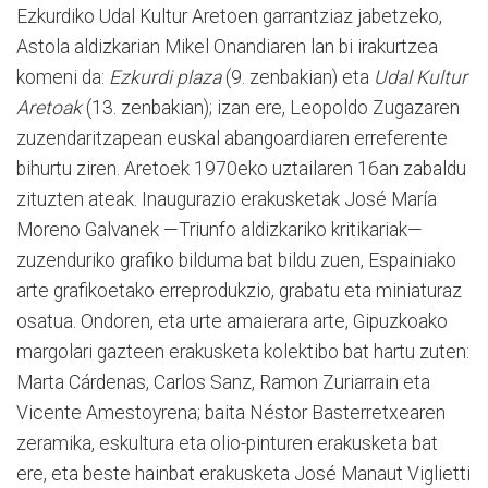
Ezkurdiko Udal Kultur Aretoen garrantziaz jabetzeko,
Astola aldizkarian Mikel Onandiaren lan bi irakurtzea
komeni da:
Ezkurdi plaza
(9. zenbakian) eta
Udal Kultur
Aretoak
(13. zenbakian); izan ere, Leopoldo Zugazaren
zuzendaritzapean euskal abangoardiaren erreferente
bihurtu ziren. Aretoek 1970eko uztailaren 16an zabaldu
zituzten ateak. Inaugurazio erakusketak José María
Moreno Galvanek —Triunfo aldizkariko kritikariak—
zuzenduriko grafiko bilduma bat bildu zuen, Espainiako
arte grafikoetako erreprodukzio, grabatu eta miniaturaz
osatua. Ondoren, eta urte amaierara arte, Gipuzkoako
margolari gazteen erakusketa kolektibo bat hartu zuten:
Marta Cárdenas, Carlos Sanz, Ramon Zuriarrain eta
Vicente Amestoyrena; baita Néstor Basterretxearen
zeramika, eskultura eta olio-pinturen erakusketa bat
ere, eta beste hainbat erakusketa José Manaut Viglietti