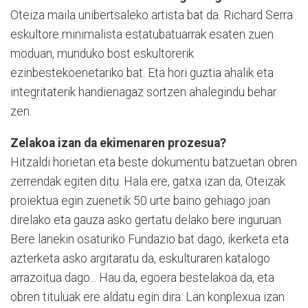
Oteiza maila unibertsaleko artista bat da. Richard Serra
eskultore minimalista estatubatuarrak esaten zuen
moduan, munduko bost eskultorerik
ezinbestekoenetariko bat. Eta hori guztia ahalik eta
integritaterik handienagaz sortzen ahalegindu behar
zen.
Zelakoa izan da ekimenaren prozesua?
Hitzaldi horietan eta beste dokumentu batzuetan obren
zerrendak egiten ditu. Hala ere, gatxa izan da, Oteizak
proiektua egin zuenetik 50 urte baino gehiago joan
direlako eta gauza asko gertatu delako bere inguruan.
Bere lanekin osaturiko Fundazio bat dago, ikerketa eta
azterketa asko argitaratu da, eskulturaren katalogo
arrazoitua dago... Hau da, egoera bestelakoa da, eta
obren tituluak ere aldatu egin dira. Lan konplexua izan