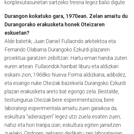
konplexutasunetan sartzeko tresna legez balio digute.
Durangon kokatuko gara, 1970ean. Zelan amaitu du
Durangorako erakusketa honek Oteizaren
eskuetan?
Alde batetik, Juan Daniel Fullaondo arkitektoa eta
Fernando Olabarria Durangoko Ezkurdi plazaren
proiektua garatzen zebiltzan. Hartu-eman handia zuten
euren artean. Fullaondok hainbat liburu eta aldizkari
eskaini zion, 1968ko Nueva Forma aldizkaria, adibidez,
eta esango nuke Oteizak bazekiela Durangoko Ezkurdi
plazan erakusketa areto bat egongo zela. Bestalde,
testuingurua Oteizak bere esperimentazioa, bere
laborategi esperimentala amaitu zuen garaikoa da;
eskultura “adierazpen” legez utzi zuela esaten zuen,
nahiz eta hori tranpa izan, eskultura egiten jarraitzen
zuelako. Ondoren, gehiago dedikatu zen laborategian