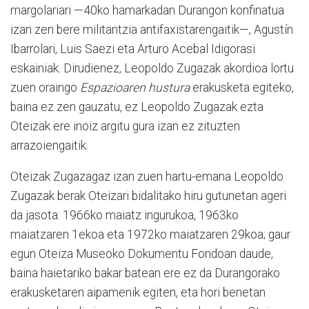
margolariari —40ko hamarkadan Durangon konfinatua
izan zen bere militantzia antifaxistarengaitik—, Agustín
Ibarrolari, Luis Saezi eta Arturo Acebal Idigorasi
eskainiak. Dirudienez, Leopoldo Zugazak akordioa lortu
zuen oraingo
Espazioaren hustura
erakusketa egiteko,
baina ez zen gauzatu, ez Leopoldo Zugazak ezta
Oteizak ere inoiz argitu gura izan ez zituzten
arrazoiengaitik.
Oteizak Zugazagaz izan zuen hartu-emana Leopoldo
Zugazak berak Oteizari bidalitako hiru gutunetan ageri
da jasota: 1966ko maiatz ingurukoa, 1963ko
maiatzaren 1ekoa eta 1972ko maiatzaren 29koa; gaur
egun Oteiza Museoko Dokumentu Fondoan daude,
baina haietariko bakar batean ere ez da Durangorako
erakusketaren aipamenik egiten, eta hori benetan