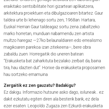
eraikitako sentsibilitate hori gizarteari aplikatzera,
arkitektura proiektuen eta dibulgazioaren bitartez. Gaur
taldea urte bi lehenago sortu zen, 1968an. Hartara,
Euskal Herrian Gaur taldeagaz sortu zena zabaltzeko
marko horretan, munduan nabarmendu zen artista
multzo haregaz —27ko belaunaldiaren edo errealismo
magikoaren parekoa izan zitekeena—, bere obra
zabaldu zuen. Horregaitik dio uneren batean:
“Erakusketa bat zaharkituta bezalako zerbait da, baina
tira, hau idazten dut”. Horixe da erakusketa proposamen
hau sortzeko ernamuina.
Zergaitik ez zen gauzatu? Badakigu?
Ez dakigu. Informazio hutsune asko dago, isiluneak... ez
dakit ezkutatu egiten diren ala besterik barik, ez dela
ezer esaten. Leopoldo Zugaza zen Ezkurdi erakusketa