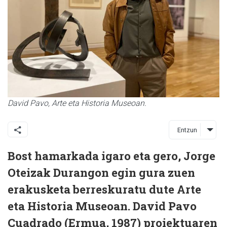
David Pavo, Arte eta Historia Museoan.
Entzun
Bost hamarkada igaro eta gero, Jorge
Oteizak Durangon egin gura zuen
erakusketa berreskuratu dute Arte
eta Historia Museoan. David Pavo
Cuadrado (Ermua, 1987) proiektuaren