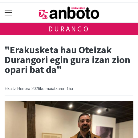
DURANGO
"Erakusketa hau Oteizak
Durangori egin gura izan zion
opari bat da"
Ekaitz Herrera
2026ko maiatzaren 15a