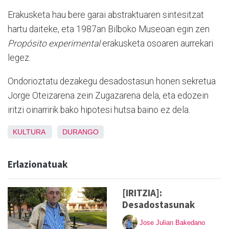
Erakusketa hau bere garai abstraktuaren sintesitzat
hartu daiteke, eta 1987an Bilboko Museoan egin zen
Propósito experimental
erakusketa osoaren aurrekari
legez.
Ondorioztatu dezakegu desadostasun honen sekretua
Jorge Oteizarena zein Zugazarena dela, eta edozein
iritzi oinarririk bako hipotesi hutsa baino ez dela.
KULTURA
DURANGO
Erlazionatuak
[IRITZIA]:
Desadostasunak
Jose Julian Bakedano