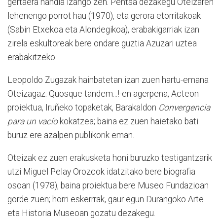
gertaera handia izango zen. Pentsa dezakegu Oteizaren
lehenengo porrot hau (1970), eta gerora etorritakoak
(Sabin Etxekoa eta Alondegikoa), erabakigarriak izan
zirela eskultoreak bere ondare guztia Azuzari uztea
erabakitzeko.
Leopoldo Zugazak hainbatetan izan zuen hartu-emana
Oteizagaz: Quosque tandem...!-en agerpena, Acteon
proiektua, Iruñeko topaketak, Barakaldon
Convergencia
para un vacío
kokatzea; baina ez zuen haietako bati
buruz ere azalpen publikorik eman.
Oteizak ez zuen erakusketa honi buruzko testigantzarik
utzi Miguel Pelay Orozcok idatzitako bere biografia
osoan (1978), baina proiektua bere Museo Fundazioan
gorde zuen; horri eskerrrak, gaur egun Durangoko Arte
eta Historia Museoan gozatu dezakegu.