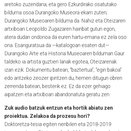
aretoko zuzendaria, eta gero Ezkurdirako osatutako
bilduma osoa Durangoko Museora ekarri zuten;
Durangoko Museoaren bilduma da. Nahiz eta Oteizaren
artxiboan Leopoldo Zugazaren hainbat gutun egon,
atera dudan ondorioa da euren hartu-emana ez zela oso
ona. Esanguratsua da —katalogoan esaten dut—
Durangoko Arte eta Historia Museoaren bilduman Gaur
taldeko ia artista guztien lanak egotea, Oteizarenak
izan ezik. Dokumentu batean, “baztertua”, “egin bakoa”
edo antzeko zeozer ipintzen du, hemen ditugun obren
zerrenda batean, besterik ez. Ez da ezer gehiago
aipatzen eta artxiboan abandonatuta geratu zen.
Zuk audio batzuk entzun eta hortik abiatu zen
proiektua. Zelakoa da prozesu hori?
Doktoretza-tesia egiten nenbilen eta 2018-2019