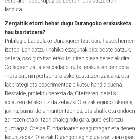
esferaren desokupazioa beste modu batzuetan
landuta.
Zergaitik etorri behar dugu Durangoko erakusketa
hau bisitatzera?
Pribilegio bat delako Durangorentzat obra hauek hemen
izatea. Lan batzuk nahiko ezagunak dira; beste batzuk,
ostera, oso gutxitan erakutsi diren pieza bereziak dira.
Collageen zatia ere badago, gutxi erakusten den obra
mota bat, niri pertsonalki asko gustatzen zaidana, eta
laborategi eta esperimentazio kutsu handia duena.
Bestalde, proiektu berezia da, Oteizaren ideiatik
abiatzen delako. Ez da zehazki Oteizak egingo lukeena,
jakina, baina ideia mantentzen da, eta ahalik eta ondoen
zaintzen eta biltzen ahalegindu gara, gure esfortzu
guztiagaz, Oteiza Fundazioaren ezagutzagaz eta denen
laguntzagaz. Oteizak Durangori egin gura izan zion opari