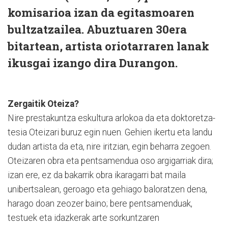
komisarioa izan da egitasmoaren
bultzatzailea. Abuztuaren 30era
bitartean, artista oriotarraren lanak
ikusgai izango dira Durangon.
Zergaitik Oteiza?
Nire prestakuntza eskultura arlokoa da eta doktoretza-
tesia Oteizari buruz egin nuen. Gehien ikertu eta landu
dudan artista da eta, nire iritzian, egin beharra zegoen.
Oteizaren obra eta pentsamendua oso argigarriak dira;
izan ere, ez da bakarrik obra ikaragarri bat maila
unibertsalean, geroago eta gehiago baloratzen dena,
harago doan zeozer baino; bere pentsamenduak,
testuek eta idazkerak arte sorkuntzaren