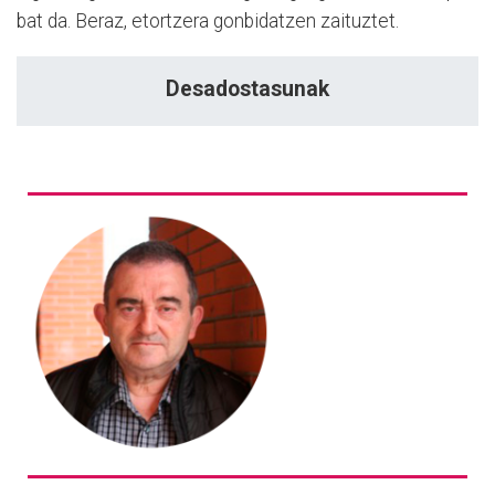
bat da. Beraz, etortzera gonbidatzen zaituztet.
Desadostasunak