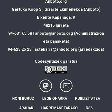
Anboto.org
Gertuko Koop S., Gizarte Ekimenekoa (Anboto)
Bixente Kapanaga, 9
48215 Iurreta
94-681 65 58 |
anboto@anboto.org
(Administrazioa
eta banaketa)
94-623 25 23 |
astekaria@anboto.org
(Erredakzioa)
Codesyntaxek garatua
HONI BURUZ
LEGE OHARRA
PUBLIZITATEA
ARAUAK
HARREMANETARAKO
RSS