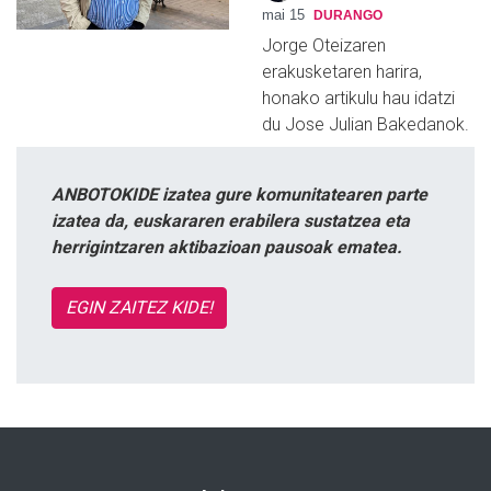
mai 15
DURANGO
Jorge Oteizaren
erakusketaren harira,
honako artikulu hau idatzi
du Jose Julian Bakedanok.
ANBOTOKIDE izatea gure komunitatearen parte
izatea da, euskararen erabilera sustatzea eta
herrigintzaren aktibazioan pausoak ematea.
EGIN ZAITEZ KIDE!