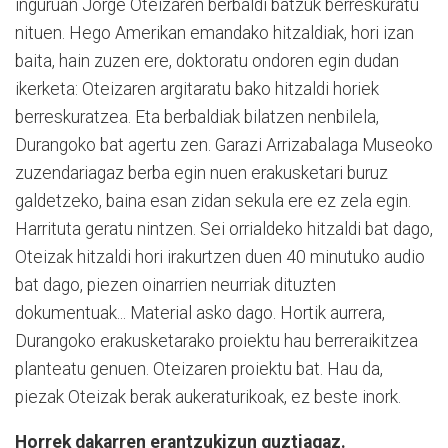
inguruan Jorge Oteizaren berbaldi batzuk berreskuratu
nituen. Hego Amerikan emandako hitzaldiak, hori izan
baita, hain zuzen ere, doktoratu ondoren egin dudan
ikerketa: Oteizaren argitaratu bako hitzaldi horiek
berreskuratzea. Eta berbaldiak bilatzen nenbilela,
Durangoko bat agertu zen. Garazi Arrizabalaga Museoko
zuzendariagaz berba egin nuen erakusketari buruz
galdetzeko, baina esan zidan sekula ere ez zela egin.
Harrituta geratu nintzen. Sei orrialdeko hitzaldi bat dago,
Oteizak hitzaldi hori irakurtzen duen 40 minutuko audio
bat dago, piezen oinarrien neurriak dituzten
dokumentuak... Material asko dago. Hortik aurrera,
Durangoko erakusketarako proiektu hau berreraikitzea
planteatu genuen. Oteizaren proiektu bat. Hau da,
piezak Oteizak berak aukeraturikoak, ez beste inork.
Horrek dakarren erantzukizun guztiagaz.