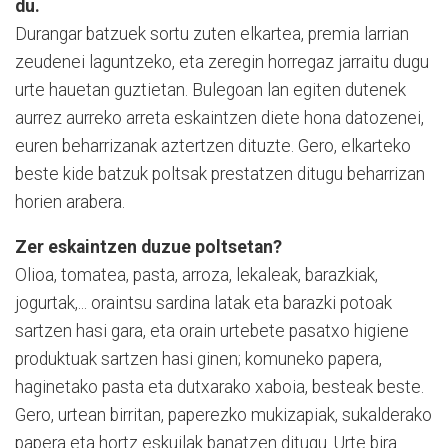
du.
Durangar batzuek sortu zuten elkartea, premia larrian
zeudenei laguntzeko, eta zeregin horregaz jarraitu dugu
urte hauetan guztietan. Bulegoan lan egiten dutenek
aurrez aurreko arreta eskaintzen diete hona datozenei,
euren beharrizanak aztertzen dituzte. Gero, elkarteko
beste kide batzuk poltsak prestatzen ditugu beharrizan
horien arabera.
Zer eskaintzen duzue poltsetan?
Olioa, tomatea, pasta, arroza, lekaleak, barazkiak,
jogurtak,... oraintsu sardina latak eta barazki potoak
sartzen hasi gara, eta orain urtebete pasatxo higiene
produktuak sartzen hasi ginen; komuneko papera,
haginetako pasta eta dutxarako xaboia, besteak beste.
Gero, urtean birritan, paperezko mukizapiak, sukalderako
papera eta hortz eskuilak banatzen ditugu. Urte bira