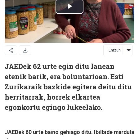
Entzun
JAEDek 62 urte egin ditu lanean
etenik barik, era boluntarioan. Esti
Zurikaraik bazkide egitera deitu ditu
herritarrak, horrek elkartea
egonkortu egingo lukeelako.
JAEDek 60 urte baino gehiago ditu. Ibilbide mardula