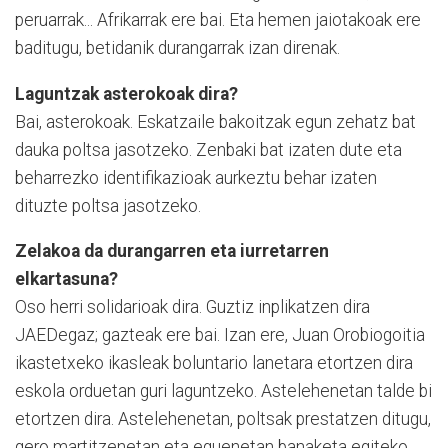
peruarrak... Afrikarrak ere bai. Eta hemen jaiotakoak ere
baditugu, betidanik durangarrak izan direnak.
Laguntzak asterokoak dira?
Bai, asterokoak. Eskatzaile bakoitzak egun zehatz bat
dauka poltsa jasotzeko. Zenbaki bat izaten dute eta
beharrezko identifikazioak aurkeztu behar izaten
dituzte poltsa jasotzeko.
Zelakoa da durangarren eta iurretarren
elkartasuna?
Oso herri solidarioak dira. Guztiz inplika
tzen dira
JAEDegaz; gazteak ere bai. Izan ere, Juan Orobiogoitia
ikastetxeko ikasleak boluntario lanetara etortzen dira
eskola orduetan guri laguntzeko. Astelehenetan talde bi
etortzen dira. Astelehenetan, poltsak prestatzen ditugu,
gero martitzenetan eta eguenetan banaketa egiteko.