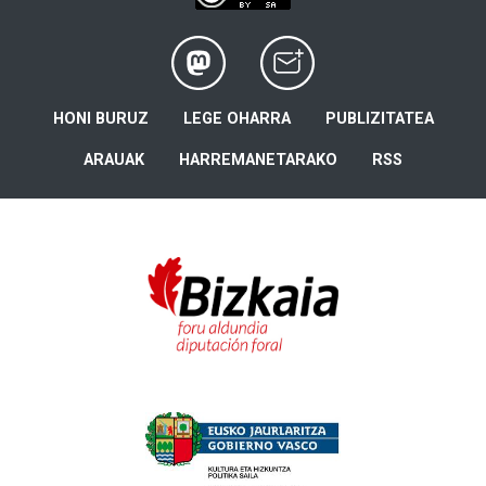
HONI BURUZ
LEGE OHARRA
PUBLIZITATEA
ARAUAK
HARREMANETARAKO
RSS