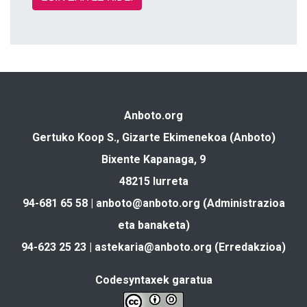
Anboto.org
Gertuko Koop S., Gizarte Ekimenekoa (Anboto)
Bixente Kapanaga, 9
48215 Iurreta
94-681 65 58 |
anboto@anboto.org
(Administrazioa
eta banaketa)
94-623 25 23 |
astekaria@anboto.org
(Erredakzioa)
Codesyntaxek garatua