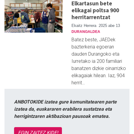
Elkartasun bete
elikagai poltsa 900
herritarrentzat
Ekaitz Herrera
2025 abe 13
DURANGALDEA
Batez beste, JAEDek
bazterkeria egoeran
dauden Durangoko eta
Iurretako ia 200 familiari
banatzen dizkie oinarrizko
elikagaiak hilean. Iaz, 904
herrit…
ANBOTOKIDE izatea gure komunitatearen parte
izatea da, euskararen erabilera sustatzea eta
herrigintzaren aktibazioan pausoak ematea.
EGIN ZAITEZ KIDE!