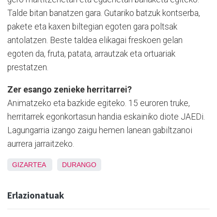
Talde bitan banatzen gara. Gutariko batzuk kontserba,
pakete eta kaxen biltegian egoten gara poltsak
antolatzen. Beste taldea elikagai freskoen gelan
egoten da, fruta, patata, arrautzak eta ortuariak
prestatzen.
Zer esango zenieke herritarrei?
Animatzeko eta bazkide egiteko. 15 euroren truke,
herritarrek egonkortasun handia eskainiko diote JAEDi.
Lagungarria izango zaigu hemen lanean gabiltzanoi
aurrera jarraitzeko.
GIZARTEA
DURANGO
Erlazionatuak