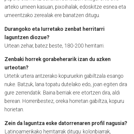
arteko umeen kasuan, pixoihalak, edoskitze esnea eta
umeentzako zerealak ere banatzen ditugu.
Durangoko eta Iurretako zenbat herritarri
laguntzen diozue?
Urtean zehar, batez beste, 180-200 herritarri.
Zenbaki horrek gorabeherarik izan du azken
urteotan?
Urtetik urtera antzerako kopuruekin gabiltzala esango
nuke. Batzuk, lana topatu dutelako edo, joan egiten dira
gure zerrendatik. Baina berriak ere etortzen dira, aldi
berean. Horrenbestez, oreka horretan gabiltza, kopuru
horietan.
Zein da laguntza eske datorrenaren profil nagusia?
Latinoamerikako herritarrak ditugu: kolonbiarrak,