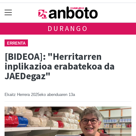
DURANGO
ERRENTA
[BIDEOA]: "Herritarren
inplikazioa erabatekoa da
JAEDegaz"
Ekaitz Herrera
2025eko abenduaren 13a