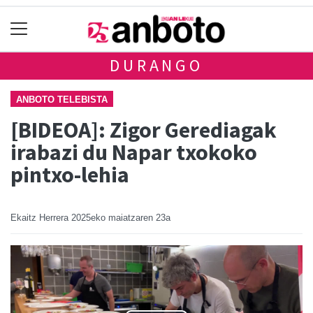
DURANGO
ANBOTO TELEBISTA
[BIDEOA]: Zigor Gerediagak
irabazi du Napar txokoko
pintxo-lehia
Ekaitz Herrera
2025eko maiatzaren 23a