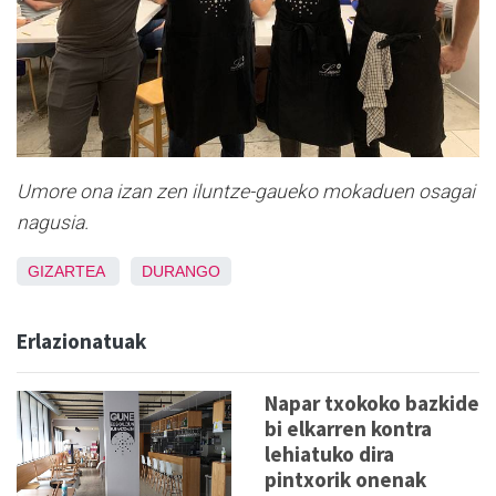
Umore ona izan zen iluntze-gaueko mokaduen osagai
nagusia.
GIZARTEA
DURANGO
Erlazionatuak
Napar txokoko bazkide
bi elkarren kontra
lehiatuko dira
pintxorik onenak