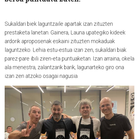
Sukaldari biek laguntzaile apartak izan zituzten
prestaketa lanetan. Gainera, Launa upategiko kideek
ardorik aproposenak eskaini zituzten mokaduak
laguntzeko. Lehia estu-estua izan zen, sukaldari biak
parez-pare ibili ziren-eta puntuaketan. Izan arraina, okela
ala menestra, zalantzarik barik, lagunarteko giro ona
izan zen atzoko osagai nagusia.