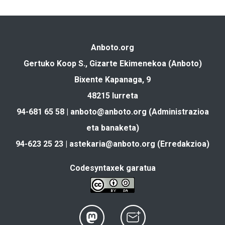
Anboto.org
Gertuko Koop S., Gizarte Ekimenekoa (Anboto)
Bixente Kapanaga, 9
48215 Iurreta
94-681 65 58 |
anboto@anboto.org
(Administrazioa
eta banaketa)
94-623 25 23 |
astekaria@anboto.org
(Erredakzioa)
Codesyntaxek garatua