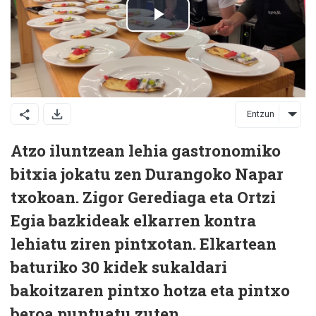
Entzun
Atzo iluntzean lehia gastronomiko
bitxia jokatu zen Durangoko Napar
txokoan. Zigor Gerediaga eta Ortzi
Egia bazkideak elkarren kontra
lehiatu ziren pintxotan. Elkartean
baturiko 30 kidek sukaldari
bakoitzaren pintxo hotza eta pintxo
beroa puntuatu zuten.