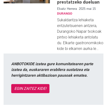
prestatzeko dueluan
Ekaitz Herrera
2025 mai 15
DURANGO
Sukaldaritza lehiaketa
entzutetsuenen antzera,
Durangoko Napar txokoak
pintxo lehiaketa antolatu
du. Elkarte gastronomikoko
kide bi elkarren aurka le…
ANBOTOKIDE izatea gure komunitatearen parte
izatea da, euskararen erabilera sustatzea eta
herrigintzaren aktibazioan pausoak ematea.
EGIN ZAITEZ KIDE!