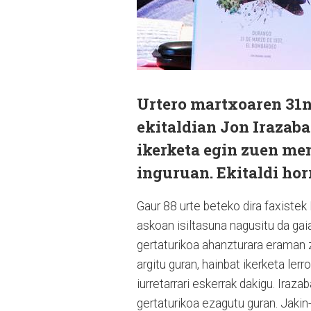
Urtero martxoaren 31n
ekitaldian Jon Irazaba
ikerketa egin zuen me
inguruan. Ekitaldi horr
Gaur 88 urte beteko dira faxistek
askoan isiltasuna nagusitu da gai
gertaturikoa ahanzturara eraman zu
argitu guran, hainbat ikerketa le
iurretarrari eskerrak dakigu. Iraz
gertaturikoa ezagutu guran. Jakin