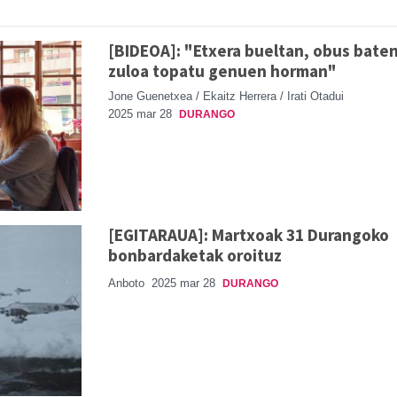
[BIDEOA]: "Etxera bueltan, obus bate
zuloa topatu genuen horman"
Jone Guenetxea / Ekaitz Herrera / Irati Otadui
2025 mar 28
DURANGO
[EGITARAUA]: Martxoak 31 Durangoko
bonbardaketak oroituz
Anboto
2025 mar 28
DURANGO