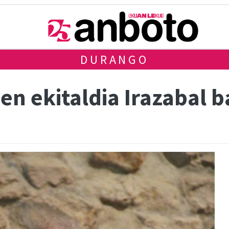
DURANGO
n ekitaldia Irazabal b