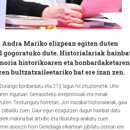
 Andra Mariko elizpean egiten duten
l gogoratuko dute. Historialariak hainba
moria historikoaren eta bonbardaketaren
en bultzatzaileetariko bat ere izan zen.
 Durango bonbardatu eta 213 lagun hil zituztenetik. Urte
aren inguruan. Gerraosteko errepresioak eta minak
ten. Testuinguru horretan, Jon Irazabal historialariak, gaia
rro zabaldu zuen. Gaur egun ezagutzen dugun hainbat datu
abalek makina bat artxibo eta liburutegi arakatu zuen
-min aseezin horri Gerediaga elkartean jubilatu ostean ere