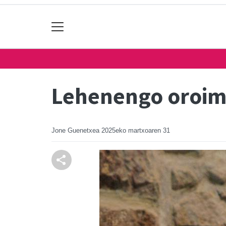
Lehenengo oroime
Jone Guenetxea
2025eko martxoaren 31