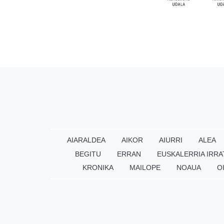
AIARALDEA
AIKOR
AIURRI
ALEA
BEGITU
ERRAN
EUSKALERRIA IRRA
KRONIKA
MAILOPE
NOAUA
O