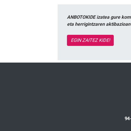
ANBOTOKIDE izatea gure komun
eta herrigintzaren aktibazioa
EGIN ZAITEZ KIDE!
94