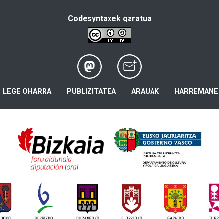
Codesyntaxek garatua
LEGE OHARRA
PUBLIZITATEA
ARAUAK
HARREMANE