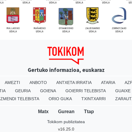
Gertuko informazioa, euskaraz
AMEZTI
ANBOTO
ANTXETA IRRATIA
ATARIA
AZP
TIA
GEURIA
GOIENA
GOIERRI TELEBISTA
GUAIXE
IZMENDI TELEBISTA
ORIO GUKA
TXINTXARRI
ZARAUT
Matx
Gurean
Ttap
Tokikom publizitatea
v16.25.0