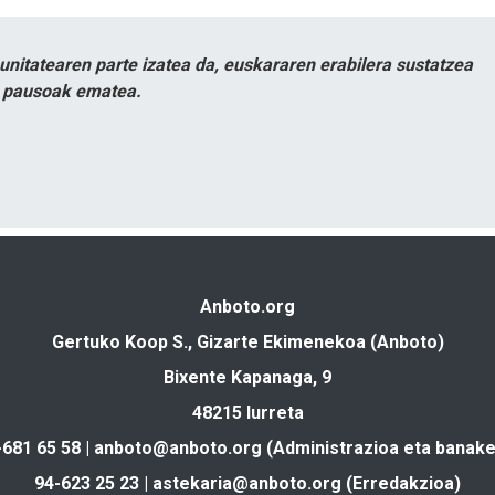
itatearen parte izatea da, euskararen erabilera sustatzea
n pausoak ematea.
Anboto.org
Gertuko Koop S., Gizarte Ekimenekoa (Anboto)
Bixente Kapanaga, 9
48215 Iurreta
-681 65 58 |
anboto@anboto.org
(Administrazioa eta banake
94-623 25 23 |
astekaria@anboto.org
(Erredakzioa)