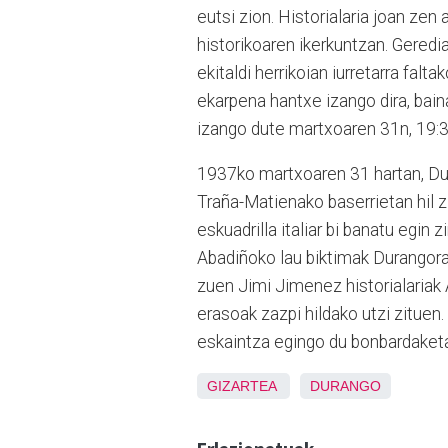
eutsi zion. Historialaria joan z
historikoaren ikerkuntzan. Geredi
ekitaldi herrikoian iurretarra fa
ekarpena hantxe izango dira, bain
izango dute martxoaren 31n, 19:
1937ko martxoaren 31 hartan, Du
Traña-Matienako baserrietan hil z
eskuadrilla italiar bi banatu egin 
Abadiñoko lau biktimak Durangora 
zuen Jimi Jimenez historialariak
erasoak zazpi hildako utzi zituen
eskaintza egingo du bonbardaketa
GIZARTEA
DURANGO