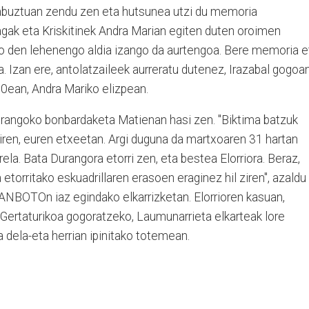
en abuztuan zendu zen eta hutsunea utzi du memoria
agak eta Kriskitinek Andra Marian egiten duten oroimen
ltako den lehenengo aldia izango da aurtengoa. Bere memoria e
a. Izan ere, antolatzaileek aurreratu dutenez, Irazabal gogoa
30ean, Andra Mariko elizpean
.
rangoko bonbardaketa Matienan hasi zen. "Biktima batzuk
iren, euren etxeetan. Argi duguna da martxoaren 31 hartan
zirela. Bata Durangora etorri zen, eta bestea Elorriora. Beraz,
etorritako eskuadrillaren erasoen eraginez hil ziren", azaldu
 ANBOTOn iaz egindako elkarrizketan. Elorrioren kasuan,
. Gertaturikoa gogoratzeko, Laumunarrieta elkarteak lore
 dela-eta herrian ipinitako totemean.