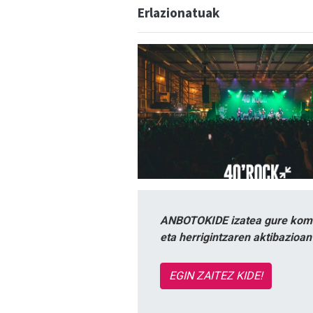
Erlazionatuak
ANBOTOKIDE izatea gure komun
eta herrigintzaren aktibazioa
EGIN ZAITEZ KIDE!