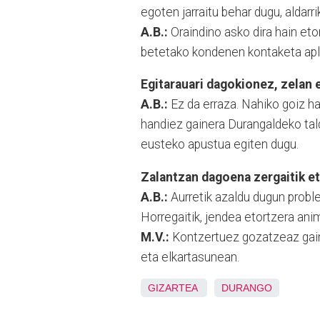
egoten jarraitu behar dugu, aldar
A.B.:
Oraindino asko dira hain eto
betetako kondenen kontaketa apl
Egitarauari dagokionez, zelan 
A.B.:
Ez da erraza. Nahiko goiz h
handiez gainera Durangaldeko tald
eusteko apustua egiten dugu.
Zalantzan dagoena zergaitik et
A.B.:
Aurretik azaldu dugun proble
Horregaitik, jendea etortzera ani
M.V.:
Kontzertuez gozatzeaz gaine
eta elkartasunean.
GIZARTEA
DURANGO