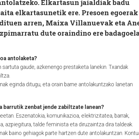
ntolatzeko. Elkartasun jaialdiak badu
baita elkartasunetik ere. Presoen egoerak
ituen arren, Maixa Villanuevak eta An
azpimarratu dute oraindino ere badagoel
doa antolaketa?
 sartuta gaude
, azkenengo prestaketa lanekin. Txandak
ltza.
nak eginda ditugu, eta orain barne antolakuntzako lanetan
 barrutik zenbat jende zabiltzate lanean?
eetan. Eszenatokia, komunikazioa, elektrizitatea, barrak,
 azpiegitura, talde feminista eta diruzaintza dira taldeak.
nak baino gehiagok parte hartzen dute antolakuntzan. Kont