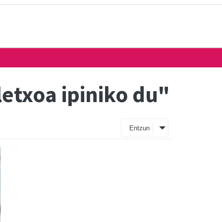
letxoa ipiniko du"
Entzun