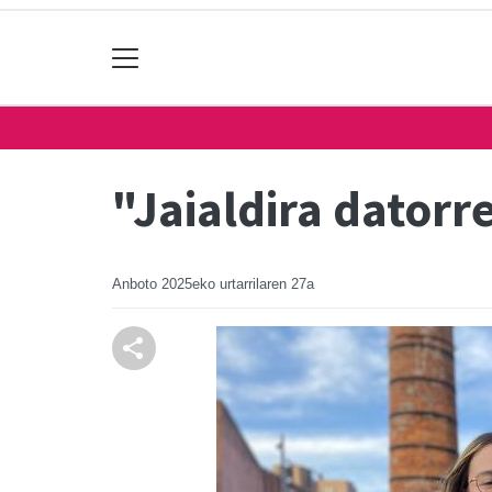
"Jaialdira datorr
Anboto
2025eko urtarrilaren 27a