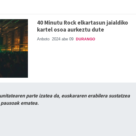
40 Minutu Rock elkartasun jaialdiko
kartel osoa aurkeztu dute
Anboto
2024 abe 09
DURANGO
itatearen parte izatea da, euskararen erabilera sustatzea
n pausoak ematea.