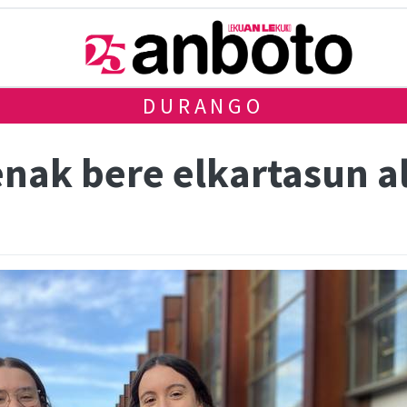
DURANGO
enak bere elkartasun a