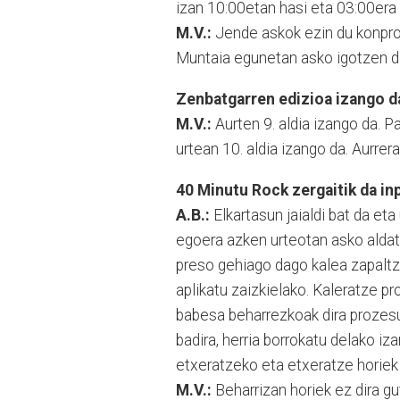
izan 10:00etan hasi eta 03:00era 
M.V.:
Jende askok ezin du konprom
Muntaia egunetan asko igotzen d
Zenbatgarren edizioa izango d
M.V.:
Aurten 9. aldia izango da. P
urtean 10. aldia izango da. Aurre
40 Minutu Rock zergaitik da in
A.B.:
Elkartasun jaialdi bat da
eta
egoera azken urteotan asko aldat
preso gehiago dago kalea zapaltze
aplikatu zaizkielako. Kaleratze pr
babesa beharrezkoak dira prozesu 
badira, herria borrokatu delako iza
etxeratzeko eta etxeratze horiek 
M.V.:
Beharrizan horiek ez dira gu