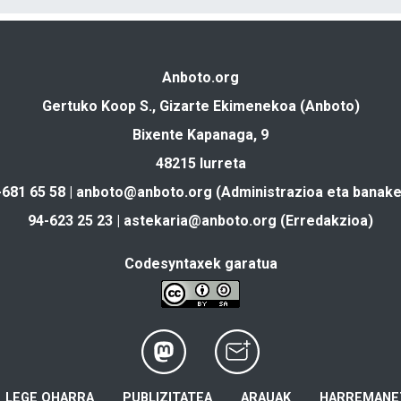
Anboto.org
Gertuko Koop S., Gizarte Ekimenekoa (Anboto)
Bixente Kapanaga, 9
48215 Iurreta
-681 65 58 |
anboto@anboto.org
(Administrazioa eta banake
94-623 25 23 |
astekaria@anboto.org
(Erredakzioa)
Codesyntaxek garatua
LEGE OHARRA
PUBLIZITATEA
ARAUAK
HARREMANE