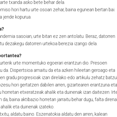
arte txanda asko bete behar dela.
iso hori hartu urte osoan zehar, baina egunean bertan bai.
a jende kopurua.
a?
andemia sasoian, urte bitan ez zen antolatu. Beraz, datorren
ratu dezakegu datorren urtekoa berezia izango dela.
portantea?
 urterik urte momentuko egoerari erantzun dio. Presoen
u da. Dispertsioa amaitu da eta azken hileetan geroago eta
n gradu progresioak izan direlako edo artikulu zehatz batzu
ozesu hori gertatzen dabilen arren, gizartearen erantzuna et
horretan etxeratzeak ahalik eta duinenak izan daitezen. Irt
n da, baina aktibazio horretan jarraitu behar dugu, falta direna
ahalik eta duinenak izateko.
txitu, aldatu baino. Eszenatokia aldatu den arren, kalean