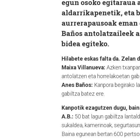
egun osoko egitaraua a
aldarrikapenetik, eta 
aurrerapausoak eman d
Baños antolatzaileek 
bidea egiteko.
Hilabete eskas falta da. Zelan 
Maixa Villanueva:
Azken txanpan
antolatzen eta horrelakoetan gabi
Anes Baños:
Kanpora begirako la
gabiltza batez ere.
Kanpotik ezagutzen dugu, baina
A.B.:
50 bat lagun gabiltza lantald
sukaldea, kamerinoak, segurtasuna,
Baina egunean bertan 600 pertso