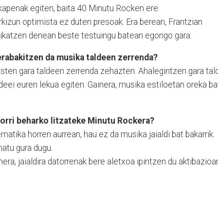
rikapenak egiten, baita 40 Minutu Rocken ere.
rkizun optimista ez duten presoak. Era berean, Frantzian
ikatzen denean beste testuingu batean egongo gara.
erabakitzen da musika taldeen zerrenda?
asten gara taldeen zerrenda zehazten. Ahalegintzen gara tal
eei euren lekua egiten. Gainera, musika estiloetan oreka ba
orri beharko litzateke Minutu Rockera?
matika horren aurrean, hau ez da musika jaialdi bat bakarrik.
matu gura dugu.
ra, jaialdira datorrenak bere aletxoa ipintzen du aktibazioa