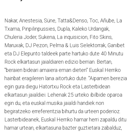
Nakar, Anestesia, Süne, Tatta&Denso, Toc, Añube, La
Txama, Pinpilinpussies, Dupla, Kaleko Urdangak,
Chuleria Joder, Sukena, La inquisicion, Fito Skins,
Maruxak, DJ Pezon, Pelma & Luis Selektorrak, Ganibet
eta DJ Elepunto taldeek parte hartuko dute 40 Minutu
Rock elkartasun jaialdiaren edizio berrian. Bertan,
"beraien bideari amaiera eman dieten" Euskal Herriko
hainbat eragileren lana aitortuko dute. "Aipamen berezia
egin gura diegu Hatortxu Rock eta Lasterbidean
elkartasun jaialdiei. Lehenak 25 urteko ibilbide oparoa
egin du, eta euskal musika jaialdi handiek non
begiratzeko erreferentzia bihurtu da urteen poderioz.
Lasterbideanek, Euskal Herriko hamar herri zapaldu ditu
hamar urtean, elkartasuna bazter guztietara zabalduz,