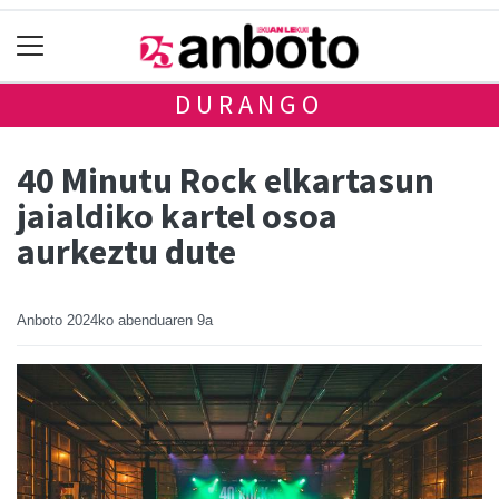
DURANGO
40 Minutu Rock elkartasun
jaialdiko kartel osoa
aurkeztu dute
Anboto
2024ko abenduaren 9a