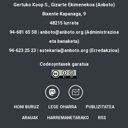
Gertuko Koop S., Gizarte Ekimenekoa (Anboto)
Bixente Kapanaga, 9
48215 Iurreta
94-681 65 58 |
anboto@anboto.org
(Administrazioa
eta banaketa)
94-623 25 23 |
astekaria@anboto.org
(Erredakzioa)
Codesyntaxek garatua
HONI BURUZ
LEGE OHARRA
PUBLIZITATEA
ARAUAK
HARREMANETARAKO
RSS