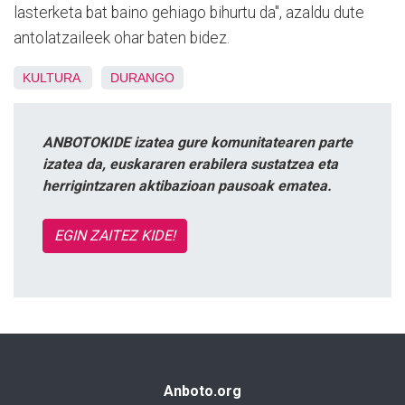
lasterketa bat baino gehiago bihurtu da", azaldu dute
antolatzaileek ohar baten bidez.
KULTURA
DURANGO
ANBOTOKIDE izatea gure komunitatearen parte
izatea da, euskararen erabilera sustatzea eta
herrigintzaren aktibazioan pausoak ematea.
EGIN ZAITEZ KIDE!
Anboto.org