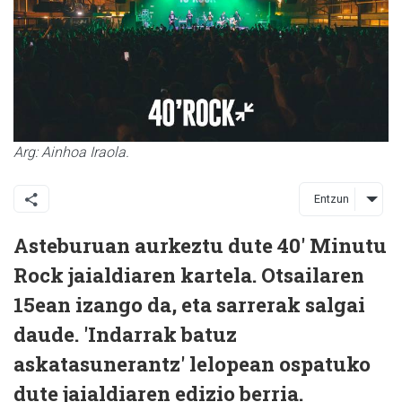
Arg: Ainhoa Iraola.
Entzun
Asteburuan aurkeztu dute 40' Minutu
Rock jaialdiaren kartela. Otsailaren
15ean izango da, eta sarrerak salgai
daude. 'Indarrak batuz
askatasunerantz' lelopean ospatuko
dute jaialdiaren edizio berria.