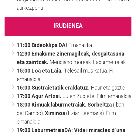
aurkezpena
IRUDIENEA
11:00 Bideoklipa DA!
Emanaldia
12:30 Emakume zinemagileak, desgaitasuna
eta zaintzak.
Meridiano moreak. Laburmetraiak
15:00 Loa eta Laia.
Telesail musikatua. Fil
emanaldia
16:00 Sustraietatik eraldatuz.
Haur eta gazte
17:00 Agur Artzai.
Julen Zubiete. Film emanaldia
18:00 Kimuak laburmetraiak. Sorbeltza
(Iban
del Campo),
Ximinoa
(Itziar Leemans). Film
emanaldia
19:00 LaburmetraiaDA: Vida i miracles d´una