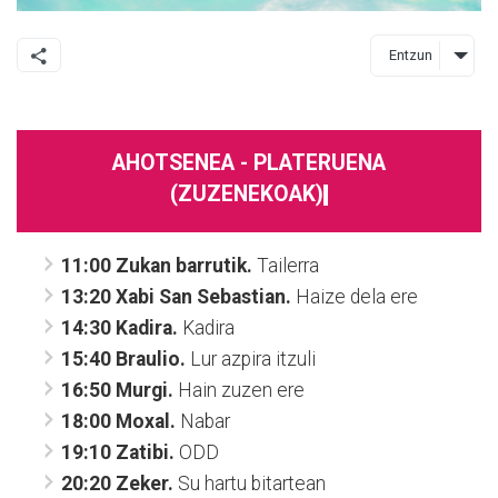
Entzun
AHOTSENEA - PLATERUENA
(ZUZENEKOAK)
11:00 Zukan barrutik.
Tailerra
13:20 Xabi San Sebastian.
Haize dela ere
14:30
Kadira.
Kadira
15:40 Braulio.
Lur azpira itzuli
16:50
Murgi.
Hain zuzen ere
18:00
Moxal.
Nabar
19:10 Zatibi.
ODD
20:20
Zeker.
Su hartu bitartean