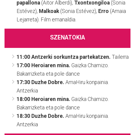
papallona
(Aitor Alberdi),
Txontxongiloa
(Sonia
Estévez),
Malkoak
(Sonia Estévez),
Erro
(Amaia
Lejarreta). Film emanaldia.
SZENATOKIA
11:00 Antzerki sorkuntza partekatzen.
Tailerra
17:00 Heroiaren mina.
Gaizka Chamizo.
Bakarrizketa eta pole dance
17:30 Duzhe Dobre.
AmaHiru konpainia.
Antzerkia
18:00
Heroiaren mina.
Gaizka Chamizo.
Bakarrizketa eta pole dance
18:30 Duzhe Dobre.
AmaHiru konpainia.
Antzerkia