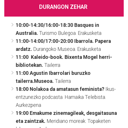
DURANGON ZEHAR
10:00-14:30/16:00-18:30 Basques in
Australia.
Turismo Bulegoa. Erakusketa
11:00-14:00/17:00-20:00 Ibarrola. Papera
ardatz.
Durangoko Museoa. Erakusketa
11:00 Kaleido-book. Bixenta Mogel herri-
bibliotekan.
Tailerra
11:00 Agustin Ibarrolari buruzko
tailerra.Museoa.
Tailerra
18:00
Nolakoa da amatasun feminista?
Ikus-
entzunezko podcasta. Hamaika Telebista.
Aurkezpena
19:00 Emakume zinemagileak, desgaitasuna
eta zaintzak.
Meridiano moreak. Topaketen