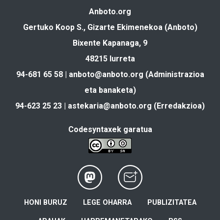
Anboto.org
Gertuko Koop S., Gizarte Ekimenekoa (Anboto)
Bixente Kapanaga, 9
48215 Iurreta
94-681 65 58 |
anboto@anboto.org
(Administrazioa
eta banaketa)
94-623 25 23 |
astekaria@anboto.org
(Erredakzioa)
Codesyntaxek garatua
HONI BURUZ
LEGE OHARRA
PUBLIZITATEA