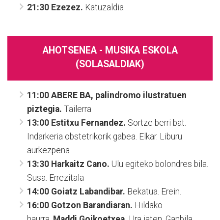
21:30 Ezezez.
Katuzaldia
AHOTSENEA - MUSIKA ESKOLA
(SOLASALDIAK)
11:00 ABERE BA, palindromo ilustratuen
piztegia.
Tailerra
13:00 Estitxu Fernandez.
Sortze berri bat.
Indarkeria obstetrikorik gabea. Elkar. Liburu
aurkezpena
13:30
Harkaitz Cano.
Ulu egiteko bolondres bila.
Susa. Errezitala
14:00
Goiatz Labandibar.
Bekatua. Erein.
16:00
Gotzon Barandiaran.
Hildako
haurra.
Maddi Goikoetxea.
Ura jaten. Ganbila