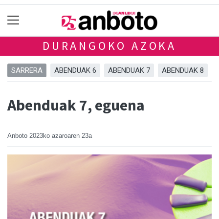
DURANGOKO AZOKA
SARRERA
ABENDUAK 6
ABENDUAK 7
ABENDUAK 8
Abenduak 7, eguena
Anboto
2023ko azaroaren 23a