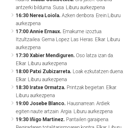
antzerki bilduma. Susa. Liburu aurkezpena
16:30
Nerea Loiola.
Azken denbora. Erein.Liburu
aurkezpena
17:00
Annie Ernaux.
Emakume izoztua.
Itzultzailea: Gema Lopez Las Heras. Elkar. Liburu
aurkezpena
17:30
Xabier Mendiguren.
Oso latza izan da.
Elkar. Liburu aurkezpena
18:00 Patxi Zubizarreta.
Loak ezkutatzen duena.
Elkar. Liburu aurkezpena
18:30
Iratxe Ormatza.
Printzak begietan. Elkar.
Liburu aurkezpena
19:00
Josebe Blanco.
Hausnarrean. Ardiek
egiten naute artzain. Argia. Liburu aurkezpena
19:30
Iñigo Martinez.
Pantailen garaipena.
Begiradaren totalitarismoaren kontra. Elkar. Liburu