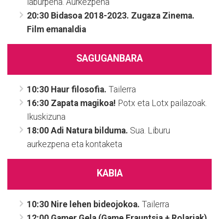
laburpena. Aurkezpena
20:30
Bidasoa 2018-2023. Zugaza Zinema.
Film emanaldia
SAGUGANBARA
10:30 Haur filosofia.
Tailerra
16:30 Zapata magikoa!
Potx eta Lotx pailazoak.
Ikuskizuna
18:00 Adi Natura bilduma.
Sua. Liburu
aurkezpena eta kontaketa
KABIA
10:30 Nire lehen bideojokoa.
Tailerra
12:00 Gamer Gela (Game Erauntsia + Rolariak)