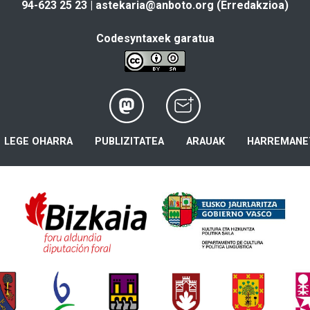
94-623 25 23 |
astekaria@anboto.org
(Erredakzioa)
Codesyntaxek garatua
LEGE OHARRA
PUBLIZITATEA
ARAUAK
HARREMANE