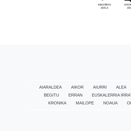
AIARALDEA
AIKOR
AIURRI
ALEA
BEGITU
ERRAN
EUSKALERRIA IRRA
KRONIKA
MAILOPE
NOAUA
O