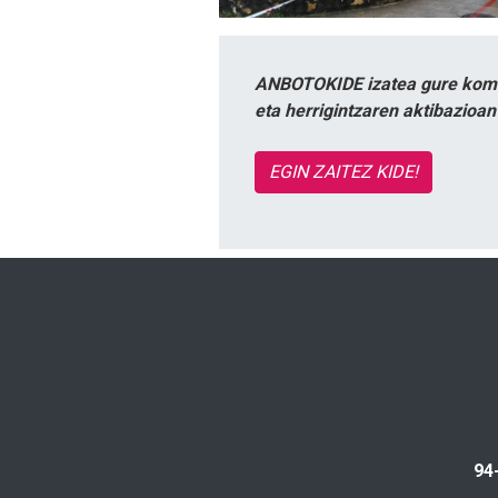
ANBOTOKIDE izatea gure komun
eta herrigintzaren aktibazioa
EGIN ZAITEZ KIDE!
94