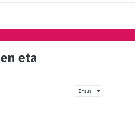
ren eta
Entzun