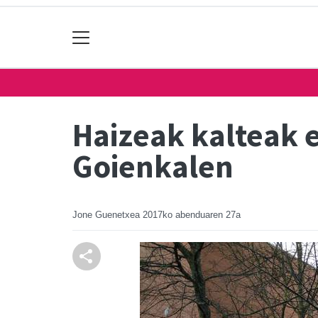
Haizeak kalteak 
Goienkalen
Jone Guenetxea
2017ko abenduaren 27a