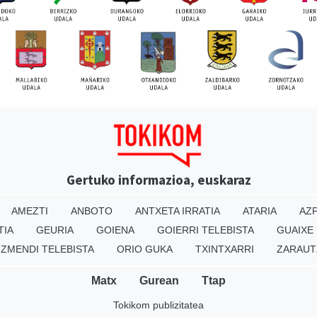
Gertuko informazioa, euskaraz
AMEZTI
ANBOTO
ANTXETA IRRATIA
ATARIA
AZP
TIA
GEURIA
GOIENA
GOIERRI TELEBISTA
GUAIXE
IZMENDI TELEBISTA
ORIO GUKA
TXINTXARRI
ZARAUT
Matx
Gurean
Ttap
Tokikom publizitatea