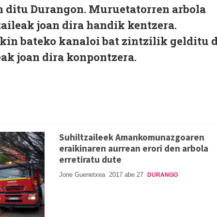
n ditu Durangon. Muruetatorren arbola
tzaileak joan dira handik kentzera.
kin bateko kanaloi bat zintzilik gelditu 
leak joan dira konpontzera.
Suhiltzaileek Amankomunazgoaren
eraikinaren aurrean erori den arbola
erretiratu dute
Jone Guenetxea
2017 abe 27
DURANGO