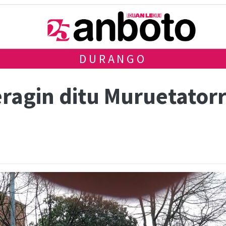
DURANGO
eragin ditu Muruetator