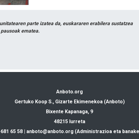
itatearen parte izatea da, euskararen erabilera sustatzea
n pausoak ematea.
Anboto.org
Gertuko Koop S., Gizarte Ekimenekoa (Anboto)
Bixente Kapanaga, 9
48215 Iurreta
-681 65 58 |
anboto@anboto.org
(Administrazioa eta banake