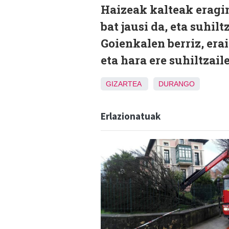
Haizeak kalteak eragi
bat jausi da, eta suhil
Goienkalen berriz, erai
eta hara ere suhiltzai
GIZARTEA
DURANGO
Erlazionatuak