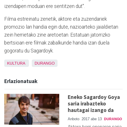
izendapen moduan ere sentitzen dut".
Filma estreinatu zenetik, aktore eta zuzendariek
promozio lan handia egin dute, nazioarteko jaialdietan
zein herrietako zine aretoetan. Estatuan jatorrizko
bertsioan ere filmak zabalkunde handia izan duela
gogoratu du Sagardoyk.
KULTURA
DURANGO
Erlazionatuak
Eneko Sagardoy Goya
saria irabazteko
hautagai izango da
Anboto
2017 abe 13
DURANGO
Aktore berri onenaren saria