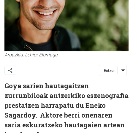
Argazkia: Lehior Elorriaga
Entzun
Goya sarien hautagaitzen
zurrunbiloak antzerkiko eszenografia
prestatzen harrapatu du Eneko
Sagardoy. Aktore berri onenaren
saria eskuratzeko hautagaien artean