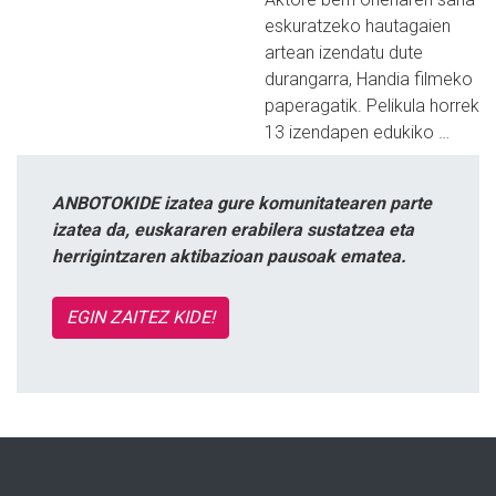
eskuratzeko hautagaien
artean izendatu dute
durangarra, Handia filmeko
paperagatik. Pelikula horrek
13 izendapen edukiko …
ANBOTOKIDE izatea gure komunitatearen parte
izatea da, euskararen erabilera sustatzea eta
herrigintzaren aktibazioan pausoak ematea.
EGIN ZAITEZ KIDE!