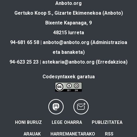
Anboto.org
Gertuko Koop S., Gizarte Ekimenekoa (Anboto)
Bixente Kapanaga, 9
48215 Iurreta
94-681 65 58 |
anboto@anboto.org
(Administrazioa
eta banaketa)
94-623 25 23 |
astekaria@anboto.org
(Erredakzioa)
Codesyntaxek garatua
HONI BURUZ
LEGE OHARRA
PUBLIZITATEA
ARAUAK
HARREMANETARAKO
RSS