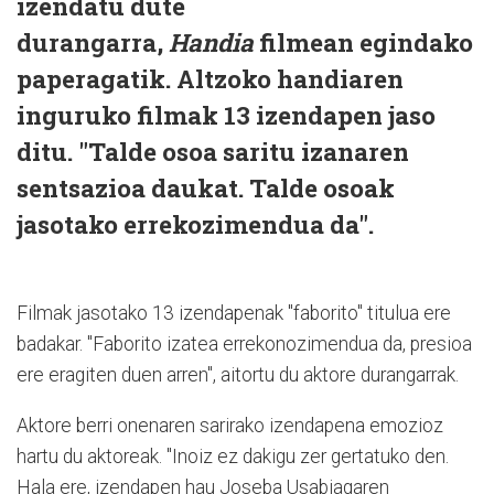
izendatu dute
durangarra,
Handia
filmean egindako
paperagatik. Altzoko handiaren
inguruko filmak 13 izendapen jaso
ditu. "Talde osoa saritu izanaren
sentsazioa daukat. Talde osoak
jasotako errekozimendua da".
Filmak jasotako 13 izendapenak "faborito" titulua ere
badakar. "Faborito izatea errekonozimendua da, presioa
ere eragiten duen arren", aitortu du aktore durangarrak.
Aktore berri onenaren sarirako izendapena emozioz
hartu du aktoreak. "Inoiz ez dakigu zer gertatuko den.
Hala ere, izendapen hau Joseba Usabiagaren