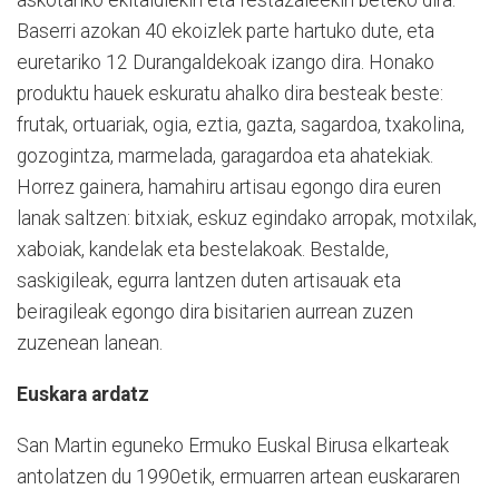
askotariko ekitaldiekin eta festazaleekin beteko dira.
Baserri azokan 40 ekoizlek parte hartuko dute, eta
euretariko 12 Durangaldekoak izango dira. Honako
produktu hauek eskuratu ahalko dira besteak beste:
frutak, ortuariak, ogia, eztia, gazta, sagardoa, txakolina,
gozogintza, marmelada, garagardoa eta ahatekiak.
Horrez gainera, hamahiru artisau egongo dira euren
lanak saltzen: bitxiak, eskuz egindako arropak, motxilak,
xaboiak, kandelak eta bestelakoak. Bestalde,
saskigileak, egurra lantzen duten artisauak eta
beiragileak egongo dira bisitarien aurrean zuzen
zuzenean lanean.
Euskara ardatz
San Martin eguneko Ermuko Euskal Birusa elkarteak
antolatzen du 1990etik, ermuarren artean euskararen