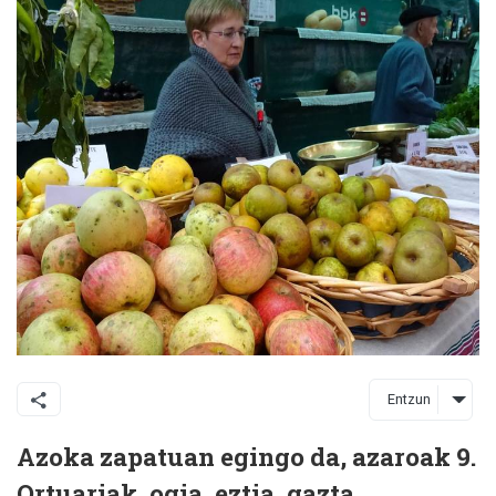
Entzun
Azoka zapatuan egingo da, azaroak 9.
Ortuariak, ogia, eztia, gazta,