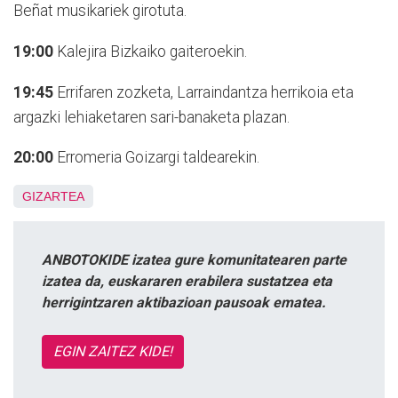
Beñat musikariek girotuta.
19:00
Kalejira Bizkaiko gaiteroekin.
19:45
Errifaren zozketa, Larraindantza herrikoia eta
argazki lehiaketaren sari-banaketa plazan.
20:00
Erromeria Goizargi taldearekin.
GIZARTEA
ANBOTOKIDE izatea gure komunitatearen parte
izatea da, euskararen erabilera sustatzea eta
herrigintzaren aktibazioan pausoak ematea.
EGIN ZAITEZ KIDE!