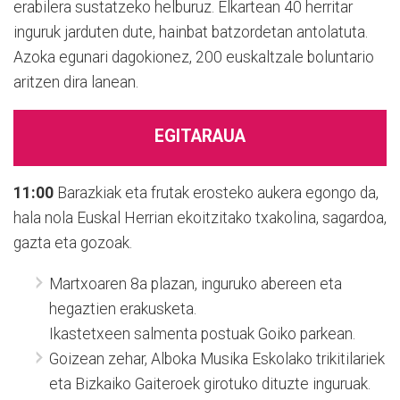
erabilera sustatzeko helburuz. Elkartean 40 herritar
inguruk jarduten dute, hainbat batzordetan antolatuta.
Azoka egunari dagokionez, 200 euskaltzale boluntario
aritzen dira lanean.
EGITARAUA
11:00
Barazkiak eta frutak erosteko aukera egongo da,
hala nola Euskal Herrian ekoitzitako txakolina, sagardoa,
gazta eta gozoak.
Martxoaren 8a plazan, inguruko abereen eta
hegaztien erakusketa.
Ikastetxeen salmenta postuak Goiko parkean.
Goizean zehar, Alboka Musika Eskolako trikitilariek
eta Bizkaiko Gaiteroek girotuko dituzte inguruak.