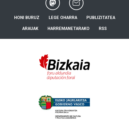
HONI BURUZ
LEGE OHARRA
PUBLIZITATEA
ARAUAK
HARREMANETARAKO
RSS