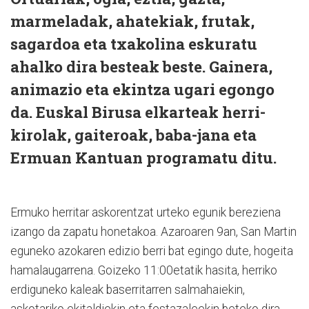
marmeladak, ahatekiak, frutak,
sagardoa eta txakolina eskuratu
ahalko dira besteak beste. Gainera,
animazio eta ekintza ugari egongo
da. Euskal Birusa elkarteak herri-
kirolak, gaiteroak, baba-jana eta
Ermuan Kantuan programatu ditu.
Ermuko herritar askorentzat urteko egunik bereziena
izango da zapatu honetakoa. Azaroaren 9an, San Martin
eguneko azokaren edizio berri bat egingo dute, hogeita
hamalaugarrena. Goizeko 11:00etatik hasita, herriko
erdiguneko kaleak baserritarren salmahaiekin,