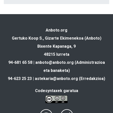
Anboto.org
Gertuko Koop S., Gizarte Ekimenekoa (Anboto)
Bixente Kapanaga, 9
48215 Iurreta
94-681 65 58 |
anboto@anboto.org
(Administrazioa
eta banaketa)
94-623 25 23 |
astekaria@anboto.org
(Erredakzioa)
Codesyntaxek garatua