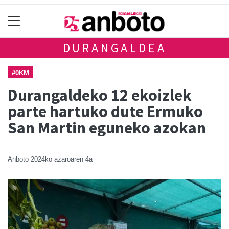
DURANGALDEA
#0KM
Durangaldeko 12 ekoizlek
parte hartuko dute Ermuko
San Martin eguneko azokan
Anboto
2024ko azaroaren 4a