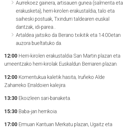
Aurrekoez gainera, artisauen gunea (salmenta eta
erakusketa), herri-kirolen erakustaldia, talo eta
saiheski postuak, Txindurri taldearen euskal
dantzak, idi-parea...
Artaldea jaitsiko da Berano txikitik eta 14:00etan
auzora bueltatuko da.
12:00
Herri-kirolen erakustaldia San Martin plazan eta
umeentzako herri-kirolak Euskaldun Berriaren plazan.
12:00
Komentukua kaletik hasita, Iruñeko Alde
Zaharreko Erraldoien kalejira.
13:30
Ekoizleen sari-banaketa.
15:30
Baba-jan herrikoia.
17:00
Ermuan Kantuan Merkatu plazan, Ugaitz eta