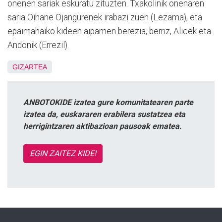
onenen sariak eskuratu zituzten. Txakolinik onenaren
saria Oihane Ojangurenek irabazi zuen (Lezama), eta
epaimahaiko kideen aipamen berezia, berriz, Alicek eta
Andonik (Errezil).
GIZARTEA
ANBOTOKIDE izatea gure komunitatearen parte
izatea da, euskararen erabilera sustatzea eta
herrigintzaren aktibazioan pausoak ematea.
EGIN ZAITEZ KIDE!