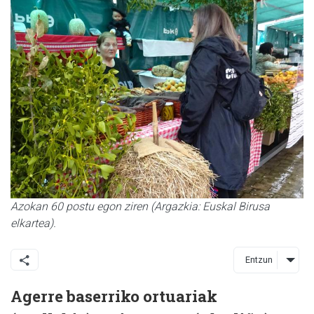
Azokan 60 postu egon ziren (Argazkia: Euskal Birusa
elkartea).
Entzun
Agerre baserriko ortuariak