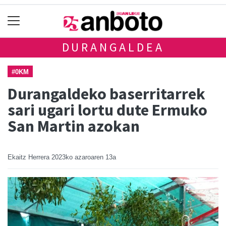
DURANGALDEA
#0KM
Durangaldeko baserritarrek
sari ugari lortu dute Ermuko
San Martin azokan
Ekaitz Herrera
2023ko azaroaren 13a