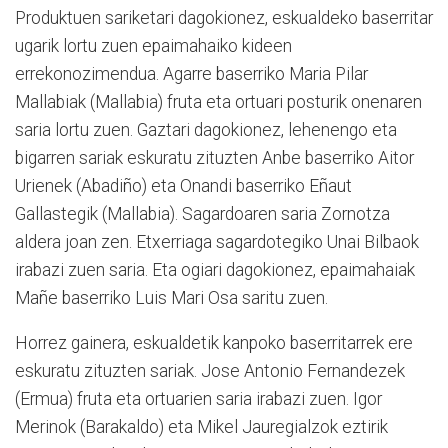
Produktuen sariketari dagokionez, eskualdeko baserritar
ugarik lortu zuen epaimahaiko kideen
errekonozimendua. Agarre baserriko Maria Pilar
Mallabiak (Mallabia) fruta eta ortuari posturik onenaren
saria lortu zuen. Gaztari dagokionez, lehenengo eta
bigarren sariak eskuratu zituzten Anbe baserriko Aitor
Urienek (Abadiño) eta Onandi baserriko Eñaut
Gallastegik (Mallabia). Sagardoaren saria Zornotza
aldera joan zen. Etxerriaga sagardotegiko Unai Bilbaok
irabazi zuen saria. Eta ogiari dagokionez, epaimahaiak
Mañe baserriko Luis Mari Osa saritu zuen.
Horrez gainera, eskualdetik kanpoko baserritarrek ere
eskuratu zituzten sariak. Jose Antonio Fernandezek
(Ermua) fruta eta ortuarien saria irabazi zuen. Igor
Merinok (Barakaldo) eta Mikel Jauregialzok eztirik