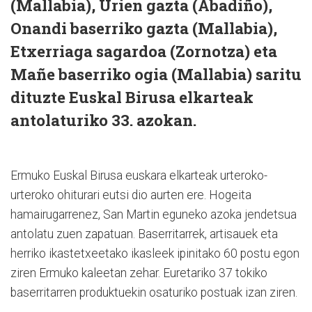
(Mallabia), Urien gazta (Abadiño),
Onandi baserriko gazta (Mallabia),
Etxerriaga sagardoa (Zornotza) eta
Mañe baserriko ogia (Mallabia) saritu
dituzte Euskal Birusa elkarteak
antolaturiko 33. azokan.
Ermuko Euskal Birusa euskara elkarteak urteroko-
urteroko ohiturari eutsi dio aurten ere. Hogeita
hamairugarrenez, San Martin eguneko azoka jendetsua
antolatu zuen zapatuan. Baserritarrek, artisauek eta
herriko ikastetxeetako ikasleek ipinitako 60 postu egon
ziren Ermuko kaleetan zehar. Euretariko 37 tokiko
baserritarren produktuekin osaturiko postuak izan ziren.