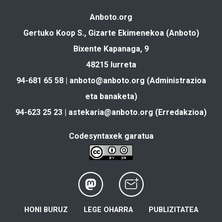
Anboto.org
Gertuko Koop S., Gizarte Ekimenekoa (Anboto)
Bixente Kapanaga, 9
48215 Iurreta
94-681 65 58 |
anboto@anboto.org
(Administrazioa
eta banaketa)
94-623 25 23 |
astekaria@anboto.org
(Erredakzioa)
Codesyntaxek garatua
HONI BURUZ
LEGE OHARRA
PUBLIZITATEA