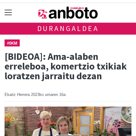
DURANGALDEA
#0KM
[BIDEOA]: Ama-alaben
erreleboa, komertzio txikiak
loratzen jarraitu dezan
Ekaitz Herrera
2023ko urriaren 16a