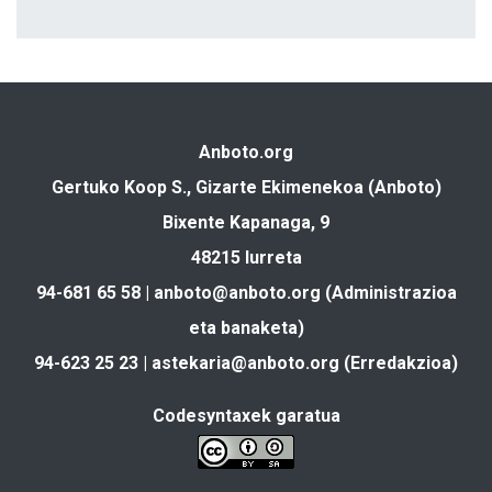
Anboto.org
Gertuko Koop S., Gizarte Ekimenekoa (Anboto)
Bixente Kapanaga, 9
48215 Iurreta
94-681 65 58 |
anboto@anboto.org
(Administrazioa
eta banaketa)
94-623 25 23 |
astekaria@anboto.org
(Erredakzioa)
Codesyntaxek garatua