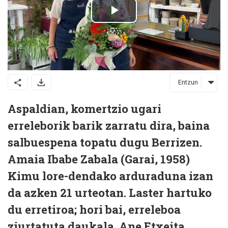
Entzun
Aspaldian, komertzio ugari
erreleborik barik zarratu dira, baina
salbuespena topatu dugu Berrizen.
Amaia Ibabe Zabala (Garai, 1958)
Kimu lore-dendako arduraduna izan
da azken 21 urteotan. Laster hartuko
du erretiroa; hori bai, erreleboa
ziurtatuta daukala. Ane Etxeita