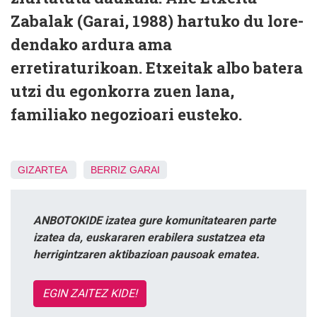
Zabalak (Garai, 1988) hartuko du lore-
dendako ardura ama
erretiraturikoan. Etxeitak albo batera
utzi du egonkorra zuen lana,
familiako negozioari eusteko.
GIZARTEA
BERRIZ
GARAI
ANBOTOKIDE izatea gure komunitatearen parte
izatea da, euskararen erabilera sustatzea eta
herrigintzaren aktibazioan pausoak ematea.
EGIN ZAITEZ KIDE!