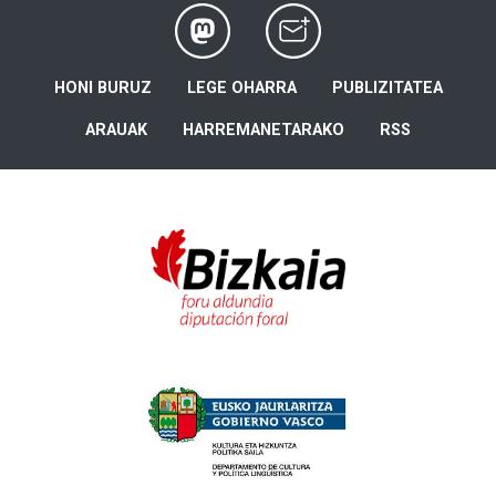
HONI BURUZ
LEGE OHARRA
PUBLIZITATEA
ARAUAK
HARREMANETARAKO
RSS