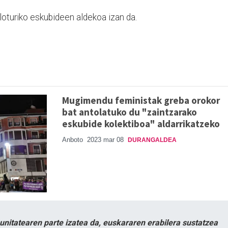
loturiko eskubideen aldekoa izan da.
Mugimendu feministak greba orokor
bat antolatuko du "zaintzarako
eskubide kolektiboa" aldarrikatzeko
Anboto
2023 mar 08
DURANGALDEA
itatearen parte izatea da, euskararen erabilera sustatzea