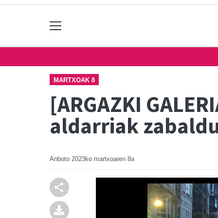
MARTXOAK 8
[ARGAZKI GALERIA
aldarriak zabald
Anboto
2023ko martxoaren 8a