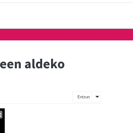
deen aldeko
Entzun