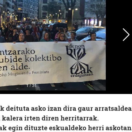
deituta asko izan dira gaur arratsalde
 kalera irten diren herritarrak.
k egin dituzte eskualdeko herri askotan