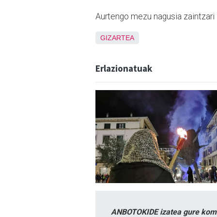
Aurtengo mezu nagusia zaintzari 
GIZARTEA
Erlazionatuak
ANBOTOKIDE izatea gure komun