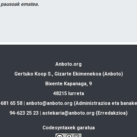
n pausoak ematea.
Anboto.org
Gertuko Koop S., Gizarte Ekimenekoa (Anboto)
Bixente Kapanaga, 9
48215 Iurreta
-681 65 58 |
anboto@anboto.org
(Administrazioa eta banake
94-623 25 23 |
astekaria@anboto.org
(Erredakzioa)
Codesyntaxek garatua