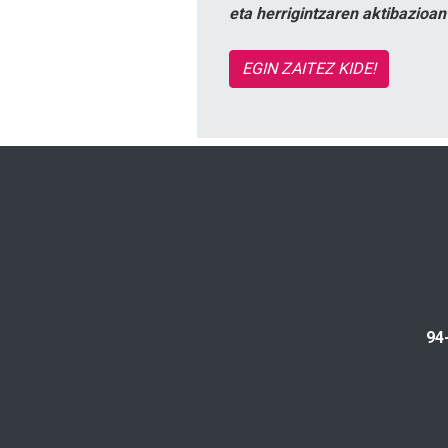
eta herrigintzaren aktibazioa
EGIN ZAITEZ KIDE!
94