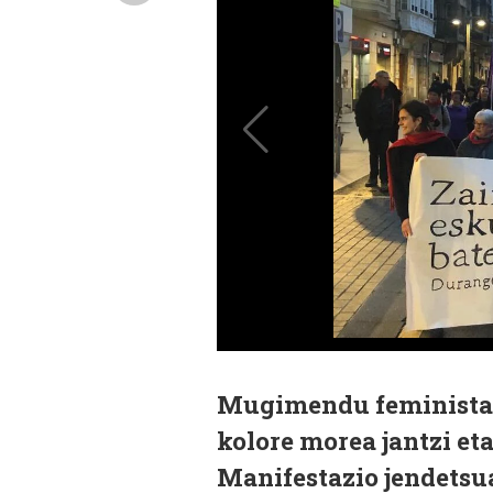
Mugimendu feministak 
kolore morea jantzi eta
Manifestazio jendetsua