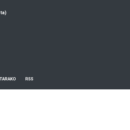
ta)
TARAKO
RSS