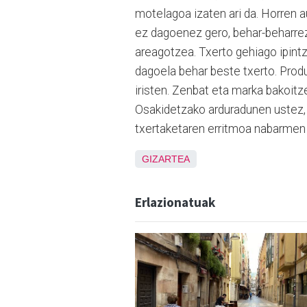
motelagoa izaten ari da. Horren 
ez dagoenez gero, behar-beharrez
areagotzea. Txerto gehiago ipin
dagoela behar beste txerto. Prod
iristen. Zenbat eta marka bakoitz
Osakidetzako arduradunen ustez, 
txertaketaren erritmoa nabarmen h
GIZARTEA
Erlazionatuak