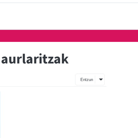
aurlaritzak
Entzun