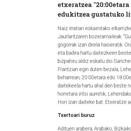
etxeratzea "20:00etara
edukitzea gustatuko li
Naiz irratiari eskainitako elkarr
Jaurlaritzaren bozeramaileak: "G
gogorrak izan direla hasieratik. Or
eta badira hartu daitezkeen beste
bizpahiru aldiz eskatu dio Sanche
Frantzian egin duten bezala, Lehe
beharrean, 20:00etara edo 18:00e
daitekeela hartu ahal den beste n
horretara iritsi aurretik, Lehenda
Hori izan daiteke bat. Etxeratze 
Txertoari buruz
Adituen arabera, Arabako, Bizkai