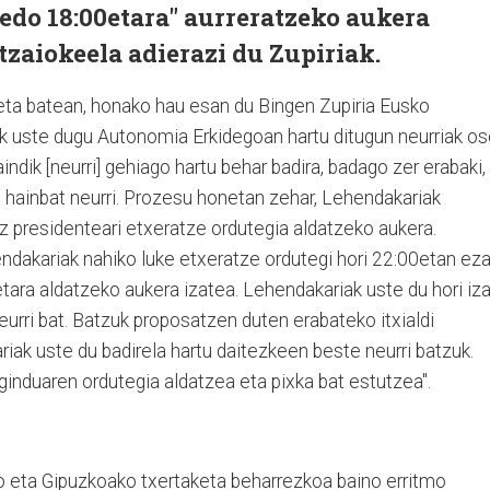
 edo 18:00etara" aurreratzeko aukera
tzaiokeela adierazi du Zupiriak.
izketa batean, honako hau esan du Bingen Zupiria Eusko
uk uste dugu Autonomia Erkidegoan hartu ditugun neurriak o
aindik [neurri] gehiago hartu behar badira, badago zer erabaki,
 hainbat neurri. Prozesu honetan zehar, Lehendakariak
z presidenteari etxeratze ordutegia aldatzeko aukera.
ndakariak nahiko luke etxeratze ordutegi hori 22:00etan ezar
tara aldatzeko aukera izatea. Lehendakariak uste du hori iz
eurri bat. Batzuk proposatzen duten erabateko itxialdi
kariak uste du badirela hartu daitezkeen beste neurri batzuk.
aginduaren ordutegia aldatzea eta pixka bat estutzea".
ko eta Gipuzkoako txertaketa beharrezkoa baino erritmo