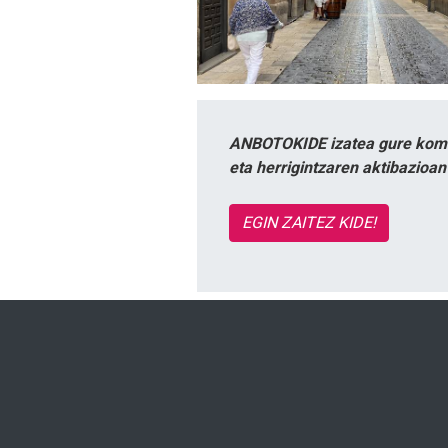
ANBOTOKIDE izatea gure komun
eta herrigintzaren aktibazioa
EGIN ZAITEZ KIDE!