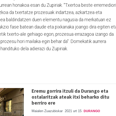
aurrean honakoa esan du Zupiriak. "Txertoa beste erremedior
koa da txertatze prozesuak indartzea, azkartzea eta
tzea baldindatzen duen elementu nagusia da merkatuan ez
ukzio fase batean daude eta pixkanaka joango dira egiten et
etik txerto-ale gehiago egon, prozesua errazagoa izango da.
prozesu hori mailaka egin behar da". Domekatik aurrera
andituko dela adierazi du Zupiriak.
Eremu gorrira itzuli da Durango eta
ostalaritzak ateak itxi beharko ditu
berriro ere
Maialen Zuazubiskar
2021 urt 15
DURANGO