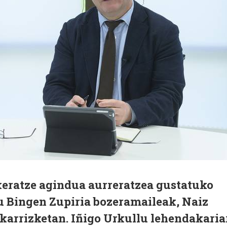
xeratze agindua aurreratzea gustatuko
du Bingen Zupiria bozeramaileak, Naiz
elkarrizketan. Iñigo Urkullu lehendakaria