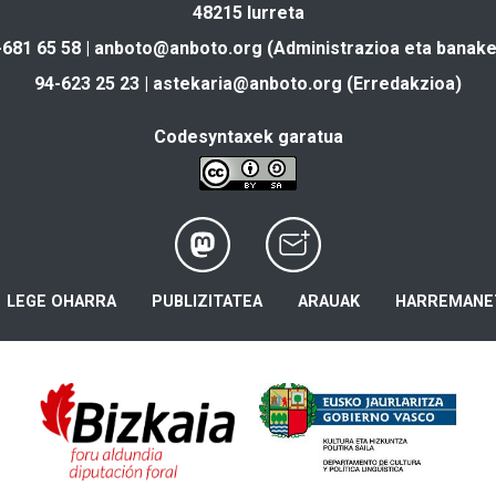
48215 Iurreta
-681 65 58 |
anboto@anboto.org
(Administrazioa eta banake
94-623 25 23 |
astekaria@anboto.org
(Erredakzioa)
Codesyntaxek garatua
LEGE OHARRA
PUBLIZITATEA
ARAUAK
HARREMANE