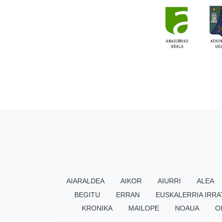
AIARALDEA
AIKOR
AIURRI
ALEA
BEGITU
ERRAN
EUSKALERRIA IRRA
KRONIKA
MAILOPE
NOAUA
O