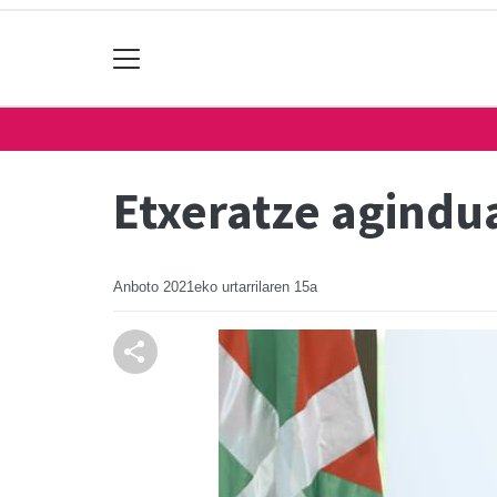
Etxeratze agindua
Anboto
2021eko urtarrilaren 15a