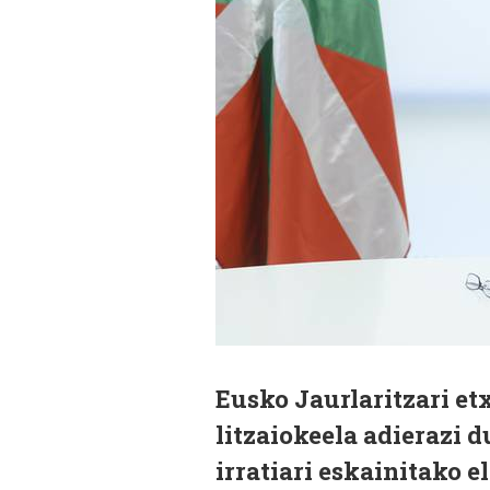
Eusko Jaurlaritzari et
litzaiokeela adierazi 
irratiari eskainitako 