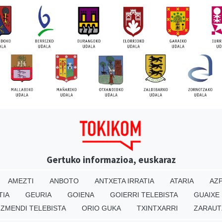
Gertuko informazioa, euskaraz
AMEZTI
ANBOTO
ANTXETA IRRATIA
ATARIA
AZP
TIA
GEURIA
GOIENA
GOIERRI TELEBISTA
GUAIXE
IZMENDI TELEBISTA
ORIO GUKA
TXINTXARRI
ZARAUT