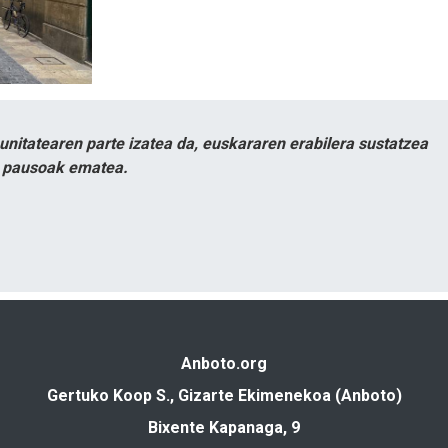
itatearen parte izatea da, euskararen erabilera sustatzea
n pausoak ematea.
Anboto.org
Gertuko Koop S., Gizarte Ekimenekoa (Anboto)
Bixente Kapanaga, 9