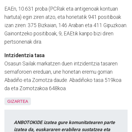
EAEn, 10.631 proba (PCRak eta antigenoak kontuan
hartuta) egin ziren atzo, eta horietatik 941 positiboak
izan ziren: 375 Bizkaian, 146 Araban eta 411 Gipuzkoan.
Gainontzeko positiboak, 9, EAEtik kanpo bizi diren
pertsonenak dira.
Intzidentzia tasa
Osasun Sailak markatzen duen intzidentzia tasaren
semaforoen ereduan, une honetan eremu gorrian
Abadiño eta Zornotza daude. Abadiñoko tasa 519koa
da eta Zornotzakoa 648koa.
GIZARTEA
ANBOTOKIDE izatea gure komunitatearen parte
izatea da, euskararen erabilera sustatzea eta