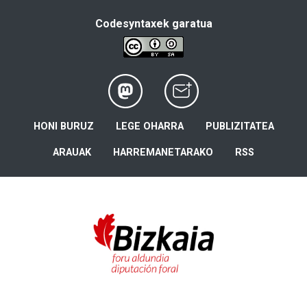
Codesyntaxek garatua
HONI BURUZ
LEGE OHARRA
PUBLIZITATEA
ARAUAK
HARREMANETARAKO
RSS