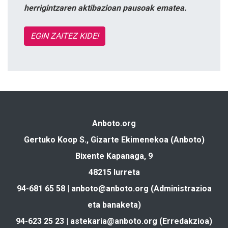
herrigintzaren aktibazioan pausoak ematea.
EGIN ZAITEZ KIDE!
Anboto.org
Gertuko Koop S., Gizarte Ekimenekoa (Anboto)
Bixente Kapanaga, 9
48215 Iurreta
94-681 65 58 |
anboto@anboto.org
(Administrazioa
eta banaketa)
94-623 25 23 |
astekaria@anboto.org
(Erredakzioa)