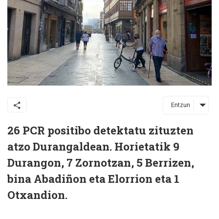
Entzun
26 PCR positibo detektatu zituzten
atzo Durangaldean. Horietatik 9
Durangon, 7 Zornotzan, 5 Berrizen,
bina Abadiñon eta Elorrion eta 1
Otxandion.