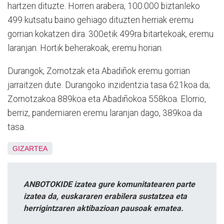
hartzen dituzte. Horren arabera, 100.000 biztanleko
499 kutsatu baino gehiago dituzten herriak eremu
gorrian kokatzen dira. 300etik 499ra bitartekoak, eremu
laranjan. Hortik beherakoak, eremu horian.
Durangok, Zornotzak eta Abadiñok eremu gorrian
jarraitzen dute. Durangoko inzidentzia tasa 621koa da;
Zornotzakoa 889koa eta Abadiñokoa 558koa. Elorrio,
berriz, pandemiaren eremu laranjan dago, 389koa da
tasa.
GIZARTEA
ANBOTOKIDE izatea gure komunitatearen parte
izatea da, euskararen erabilera sustatzea eta
herrigintzaren aktibazioan pausoak ematea.