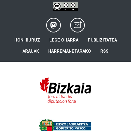
HONI BURUZ
LEGE OHARRA
PUBLIZITATEA
ARAUAK
HARREMANETARAKO
RSS