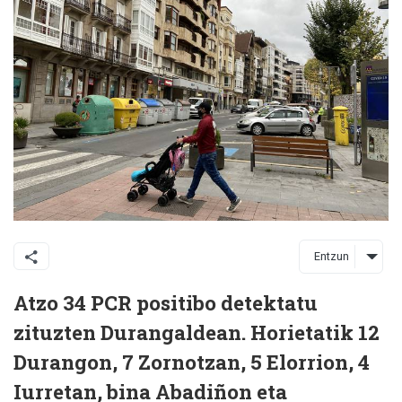
Entzun
Atzo 34 PCR positibo detektatu
zituzten Durangaldean. Horietatik 12
Durangon, 7 Zornotzan, 5 Elorrion, 4
Iurretan, bina Abadiñon eta