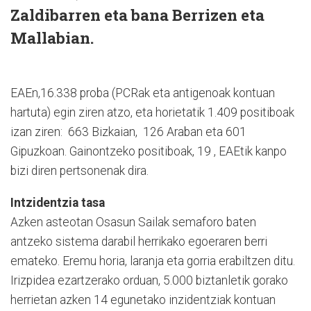
Zaldibarren eta bana Berrizen eta
Mallabian.
EAEn,16.338 proba (PCRak eta antigenoak kontuan
hartuta) egin ziren atzo, eta horietatik 1.409 positiboak
izan ziren: 663 Bizkaian, 126 Araban eta 601
Gipuzkoan. Gainontzeko positiboak, 19 , EAEtik kanpo
bizi diren pertsonenak dira.
Intzidentzia tasa
Azken asteotan Osasun Sailak semaforo baten
antzeko sistema darabil herrikako egoeraren berri
emateko. Eremu horia, laranja eta gorria erabiltzen ditu.
Irizpidea ezartzerako orduan, 5.000 biztanletik gorako
herrietan azken 14 egunetako inzidentziak kontuan