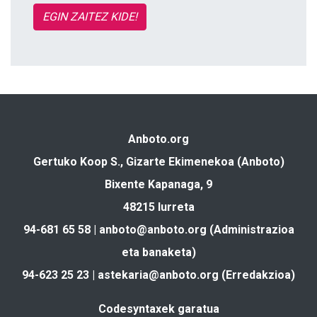
EGIN ZAITEZ KIDE!
Anboto.org
Gertuko Koop S., Gizarte Ekimenekoa (Anboto)
Bixente Kapanaga, 9
48215 Iurreta
94-681 65 58 |
anboto@anboto.org
(Administrazioa
eta banaketa)
94-623 25 23 |
astekaria@anboto.org
(Erredakzioa)
Codesyntaxek garatua