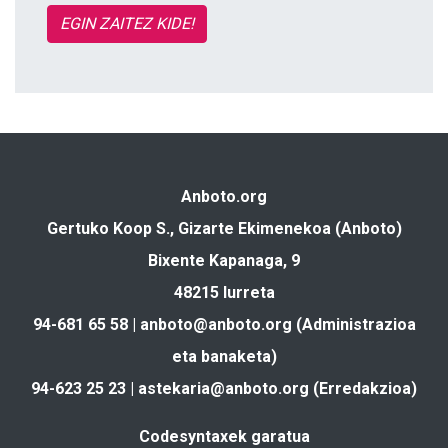
EGIN ZAITEZ KIDE!
Anboto.org
Gertuko Koop S., Gizarte Ekimenekoa (Anboto)
Bixente Kapanaga, 9
48215 Iurreta
94-681 65 58 |
anboto@anboto.org
(Administrazioa
eta banaketa)
94-623 25 23 |
astekaria@anboto.org
(Erredakzioa)
Codesyntaxek garatua