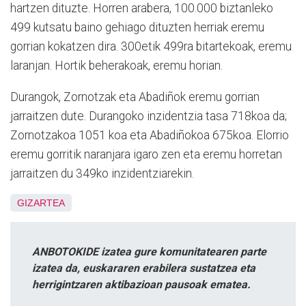
hartzen dituzte. Horren arabera, 100.000 biztanleko
499 kutsatu baino gehiago dituzten herriak eremu
gorrian kokatzen dira. 300etik 499ra bitartekoak, eremu
laranjan. Hortik beherakoak, eremu horian.
Durangok, Zornotzak eta Abadiñok eremu gorrian
jarraitzen dute. Durangoko inzidentzia tasa 718koa da;
Zornotzakoa 1051 koa eta Abadiñokoa 675koa. Elorrio
eremu gorritik naranjara igaro zen eta eremu horretan
jarraitzen du 349ko inzidentziarekin.
GIZARTEA
ANBOTOKIDE izatea gure komunitatearen parte
izatea da, euskararen erabilera sustatzea eta
herrigintzaren aktibazioan pausoak ematea.