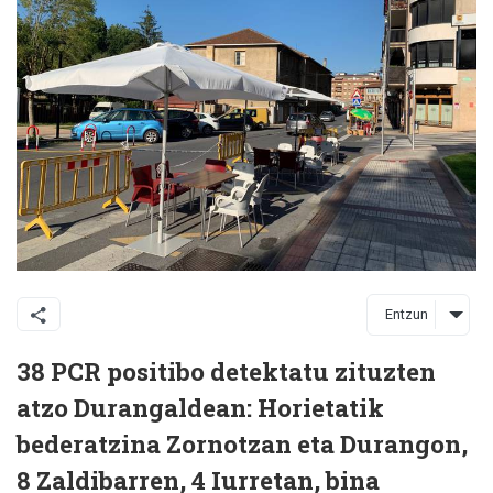
Entzun
38 PCR positibo detektatu zituzten
atzo Durangaldean: Horietatik
bederatzina Zornotzan eta Durangon,
8 Zaldibarren, 4 Iurretan, bina