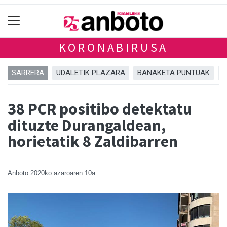
KORONABIRUSA
SARRERA
UDALETIK PLAZARA
BANAKETA PUNTUAK
A
38 PCR positibo detektatu
dituzte Durangaldean,
horietatik 8 Zaldibarren
Anboto
2020ko azaroaren 10a