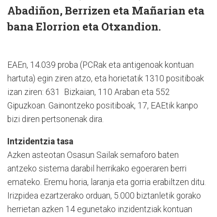
Abadiñon, Berrizen eta Mañarian eta
bana Elorrion eta Otxandion.
EAEn, 14.039 proba (PCRak eta antigenoak kontuan
hartuta) egin ziren atzo, eta horietatik 1310 positiboak
izan ziren: 631 Bizkaian, 110 Araban eta 552
Gipuzkoan. Gainontzeko positiboak, 17, EAEtik kanpo
bizi diren pertsonenak dira.
Intzidentzia tasa
Azken asteotan Osasun Sailak semaforo baten
antzeko sistema darabil herrikako egoeraren berri
emateko. Eremu horia, laranja eta gorria erabiltzen ditu.
Irizpidea ezartzerako orduan, 5.000 biztanletik gorako
herrietan azken 14 egunetako inzidentziak kontuan