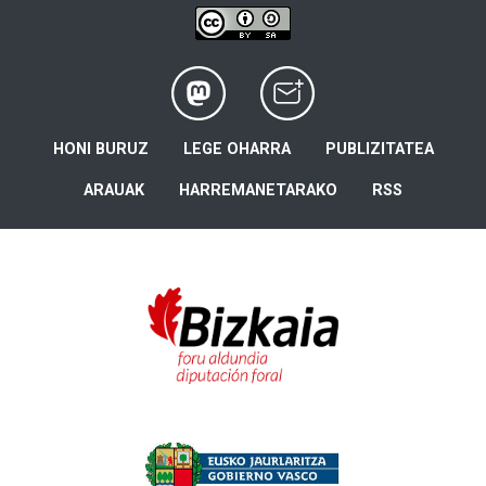
HONI BURUZ
LEGE OHARRA
PUBLIZITATEA
ARAUAK
HARREMANETARAKO
RSS