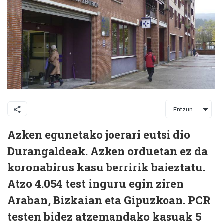
Entzun
Azken egunetako joerari eutsi dio
Durangaldeak. Azken orduetan ez da
koronabirus kasu berririk baieztatu.
Atzo 4.054 test inguru egin ziren
Araban, Bizkaian eta Gipuzkoan. PCR
testen bidez atzemandako kasuak 5