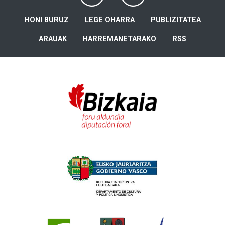
HONI BURUZ
LEGE OHARRA
PUBLIZITATEA
ARAUAK
HARREMANETARAKO
RSS