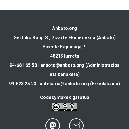
Anboto.org
Gertuko Koop S., Gizarte Ekimenekoa (Anboto)
Bixente Kapanaga, 9
48215 Iurreta
94-681 65 58 |
anboto@anboto.org
(Administrazioa
eta banaketa)
94-623 25 23 |
astekaria@anboto.org
(Erredakzioa)
Codesyntaxek garatua