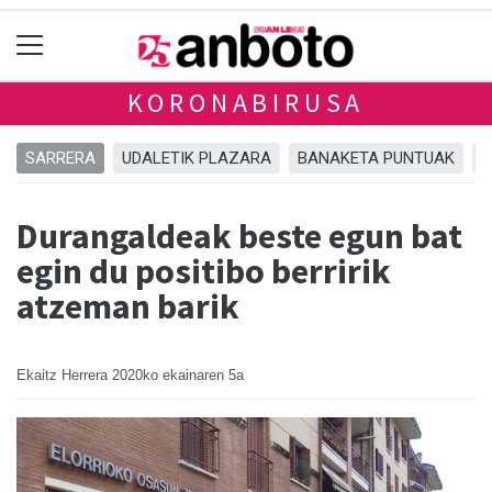
KORONABIRUSA
SARRERA
UDALETIK PLAZARA
BANAKETA PUNTUAK
A
Durangaldeak beste egun bat
egin du positibo berririk
atzeman barik
Ekaitz Herrera
2020ko ekainaren 5a