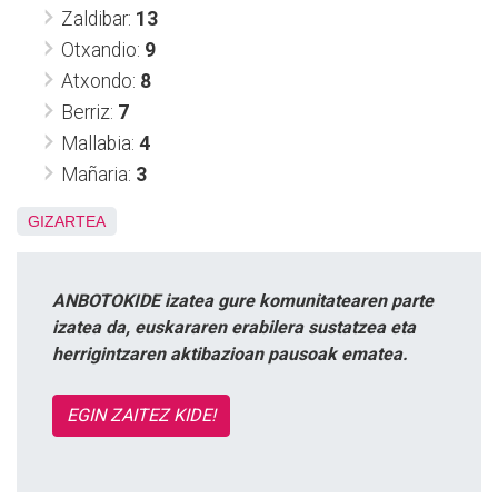
Zaldibar:
13
Otxandio:
9
Atxondo:
8
Berriz:
7
Mallabia:
4
Mañaria:
3
GIZARTEA
ANBOTOKIDE izatea gure komunitatearen parte
izatea da, euskararen erabilera sustatzea eta
herrigintzaren aktibazioan pausoak ematea.
EGIN ZAITEZ KIDE!