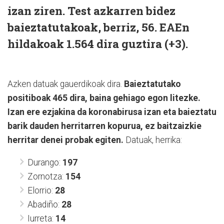
izan ziren. Test azkarren bidez
baieztatutakoak, berriz, 56. EAEn
hildakoak 1.564 dira guztira (+3).
Azken datuak gauerdikoak dira.
Baieztatutako
positiboak 465 dira, baina gehiago egon litezke.
Izan ere ezjakina da koronabirusa izan eta baieztatu
barik dauden herritarren kopurua, ez baitzaizkie
herritar denei probak egiten.
Datuak, herrika:
Durango:
197
Zornotza:
154
Elorrio:
28
Abadiño:
28
Iurreta:
14