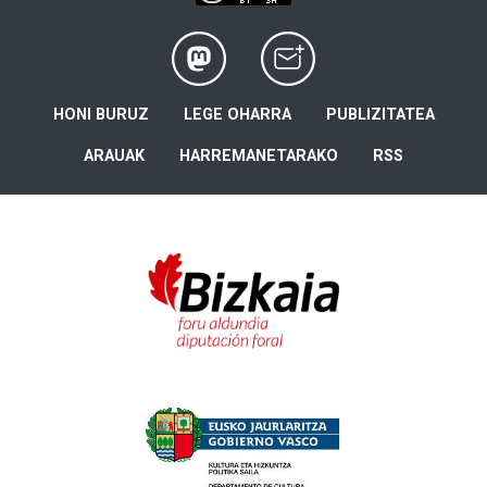
HONI BURUZ
LEGE OHARRA
PUBLIZITATEA
ARAUAK
HARREMANETARAKO
RSS