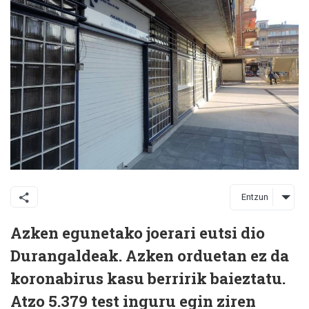
Entzun
Azken egunetako joerari eutsi dio
Durangaldeak. Azken orduetan ez da
koronabirus kasu berririk baieztatu.
Atzo 5.379 test inguru egin ziren