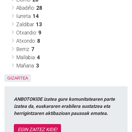
Abadiño:
28
Iurreta:
14
Zaldibar:
13
Otxandio:
9
Atxondo:
8
Berriz:
7
Mallabia:
4
Mañaria:
3
GIZARTEA
ANBOTOKIDE izatea gure komunitatearen parte
izatea da, euskararen erabilera sustatzea eta
herrigintzaren aktibazioan pausoak ematea.
EGIN ZAITEZ KIDE!