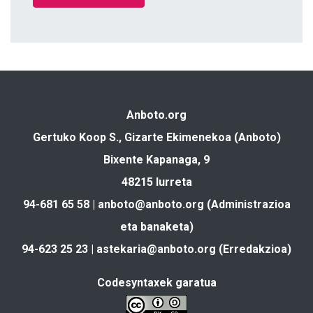
Anboto.org
Gertuko Koop S., Gizarte Ekimenekoa (Anboto)
Bixente Kapanaga, 9
48215 Iurreta
94-681 65 58 |
anboto@anboto.org
(Administrazioa
eta banaketa)
94-623 25 23 |
astekaria@anboto.org
(Erredakzioa)
Codesyntaxek garatua