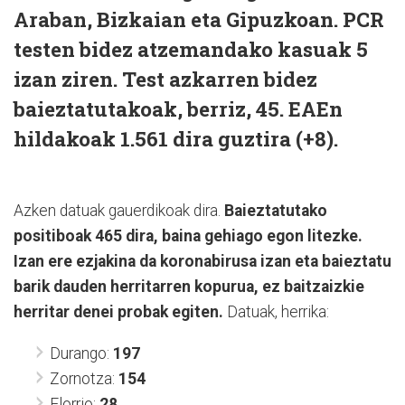
Araban, Bizkaian eta Gipuzkoan. PCR
testen bidez atzemandako kasuak 5
izan ziren. Test azkarren bidez
baieztatutakoak, berriz, 45. EAEn
hildakoak 1.561 dira guztira (+8).
Azken datuak gauerdikoak dira.
Baieztatutako
positiboak 465 dira, baina gehiago egon litezke.
Izan ere ezjakina da koronabirusa izan eta baieztatu
barik dauden herritarren kopurua, ez baitzaizkie
herritar denei probak egiten.
Datuak, herrika:
Durango:
197
Zornotza:
154
Elorrio:
28