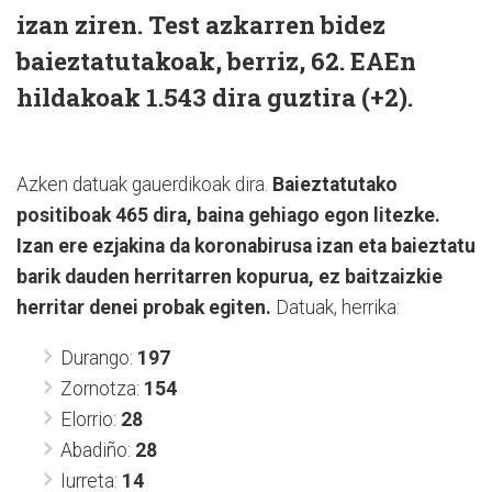
izan ziren. Test azkarren bidez
baieztatutakoak, berriz, 62. EAEn
hildakoak 1.543 dira guztira (+2).
Azken datuak gauerdikoak dira.
Baieztatutako
positiboak 465 dira, baina gehiago egon litezke.
Izan ere ezjakina da koronabirusa izan eta baieztatu
barik dauden herritarren kopurua, ez baitzaizkie
herritar denei probak egiten.
Datuak, herrika:
Durango:
197
Zornotza:
154
Elorrio:
28
Abadiño:
28
Iurreta:
14