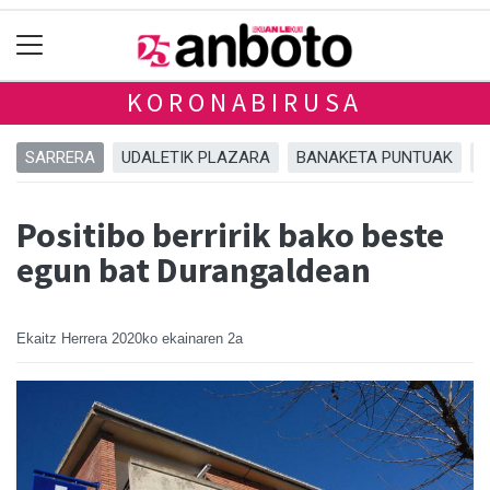
KORONABIRUSA
SARRERA
UDALETIK PLAZARA
BANAKETA PUNTUAK
A
Positibo berririk bako beste
egun bat Durangaldean
Ekaitz Herrera
2020ko ekainaren 2a