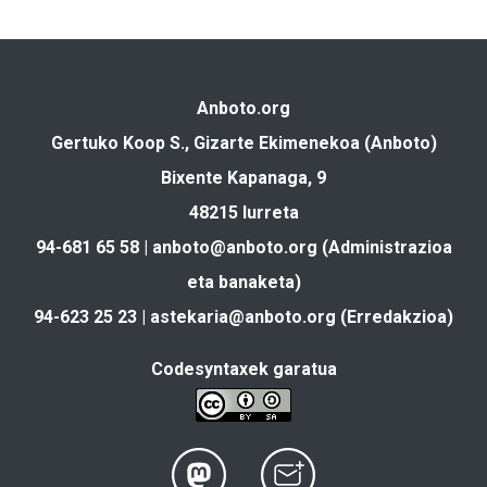
Anboto.org
Gertuko Koop S., Gizarte Ekimenekoa (Anboto)
Bixente Kapanaga, 9
48215 Iurreta
94-681 65 58 |
anboto@anboto.org
(Administrazioa
eta banaketa)
94-623 25 23 |
astekaria@anboto.org
(Erredakzioa)
Codesyntaxek garatua