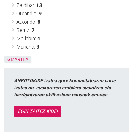
Zaldibar:
13
Otxandio:
9
Atxondo:
8
Berriz:
7
Mallabia:
4
Mañaria:
3
GIZARTEA
ANBOTOKIDE izatea gure komunitatearen parte
izatea da, euskararen erabilera sustatzea eta
herrigintzaren aktibazioan pausoak ematea.
EGIN ZAITEZ KIDE!