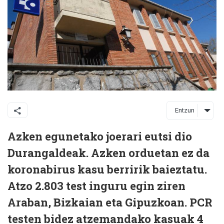
Entzun
Azken egunetako joerari eutsi dio
Durangaldeak. Azken orduetan ez da
koronabirus kasu berririk baieztatu.
Atzo 2.803 test inguru egin ziren
Araban, Bizkaian eta Gipuzkoan. PCR
testen bidez atzemandako kasuak 4