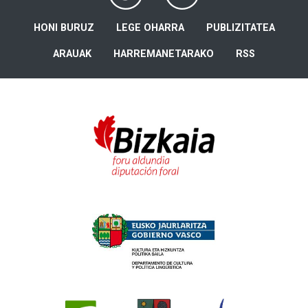
HONI BURUZ
LEGE OHARRA
PUBLIZITATEA
ARAUAK
HARREMANETARAKO
RSS