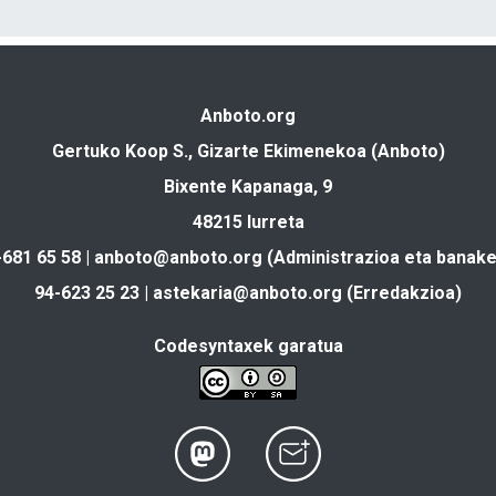
Anboto.org
Gertuko Koop S., Gizarte Ekimenekoa (Anboto)
Bixente Kapanaga, 9
48215 Iurreta
-681 65 58 |
anboto@anboto.org
(Administrazioa eta banake
94-623 25 23 |
astekaria@anboto.org
(Erredakzioa)
Codesyntaxek garatua