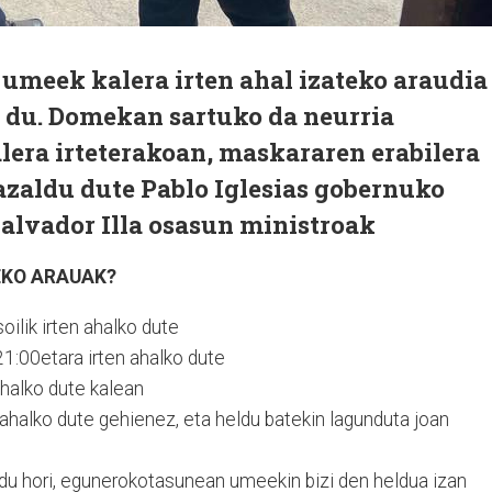
umeek kalera irten ahal izateko araudia
n du. Domekan sartuko da neurria
alera irteterakoan, maskararen erabilera
azaldu dute Pablo Iglesias gobernuko
alvador Illa osasun ministroak
EKO ARAUAK?
ilik irten ahalko dute
1:00etara irten ahalko dute
halko dute kalean
 ahalko dute gehienez, eta heldu batekin lagunduta joan
du hori, egunerokotasunean umeekin bizi den heldua izan