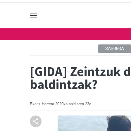
SARRERA
[GIDA] Zeintzuk d
baldintzak?
Ekaitz Herrera
2020ko apirilaren 23a