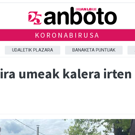
KORONABIRUSA
UDALETIK PLAZARA
BANAKETA PUNTUAK
ira umeak kalera irten 