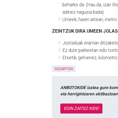
beharko da. (Hau da, izan li
adinez nagusia bada)
Umeek, haien artean, metro
ZEINTZUK DIRA UMEEN JOLA
Jostailuak eraman ditzakete 
Ez dute parkeetan edo txintx
Etxetik, gehienez, kilometro
GIZARTEA
ANBOTOKIDE izatea gure komun
eta herrigintzaren aktibazioa
EGIN ZAITEZ KIDE!