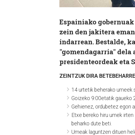
Espainiako gobernuak 
zein den jakitera ema
indarrean. Bestalde, k
"gomendagarria" dela 
presidenteordeak eta S
ZEINTZUK DIRA BETEBEHARR
14 urtetik beherako umeek so
Goizeko 9:00etatik gaueko 2
Gehienez, ordubetez egon a
Etxe bereko hiru umek irten
beharko dute beti.
Umeak laguntzen dituen hel