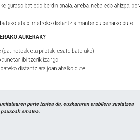
teke guraso bat edo berdin anaia, arreba, neba edo ahizpa, be
 bateko eta bi metroko distantzia mantendu beharko dute
SERAKO AUKERAK?
(patineteak eta pilotak, esate baterako)
aunetan ibiltzerik izango
 bateko distantziara joan ahalko dute
itatearen parte izatea da, euskararen erabilera sustatzea
n pausoak ematea.