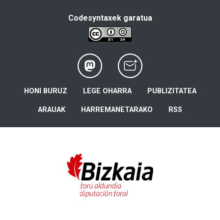
Codesyntaxek garatua
HONI BURUZ
LEGE OHARRA
PUBLIZITATEA
ARAUAK
HARREMANETARAKO
RSS