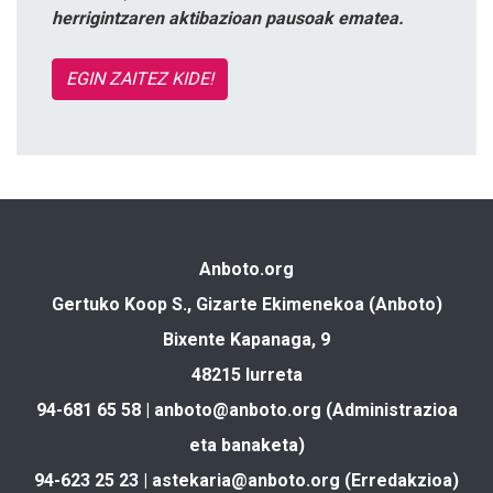
herrigintzaren aktibazioan pausoak ematea.
EGIN ZAITEZ KIDE!
Anboto.org
Gertuko Koop S., Gizarte Ekimenekoa (Anboto)
Bixente Kapanaga, 9
48215 Iurreta
94-681 65 58 |
anboto@anboto.org
(Administrazioa
eta banaketa)
94-623 25 23 |
astekaria@anboto.org
(Erredakzioa)