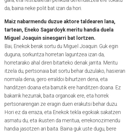
da, baina neke polit bat izan da hori.
Maiz nabarmendu duzue aktore taldearen lana,
tartean, Eneko Sagardoyk meritu handia duela
Miguel Joaquin sinesgarri bat lortzen.
Bai, Enekok berak sortu du Miguel Joaquin. Guk egin
duguna, sorkuntza horretan laguntzea izan da,
horretarako ahal diren bitarteko denak jarrita. Meritu
itzela du, pertsonaia bat sortu behar duzulako, hasieran
normala dena, gero erraldoi bihurtzen dena, eta
handitzen doana eta barrutik ere handitzen doana. Ez
bakarrik hezurrak, baita organoak ere, eta horrek
pertsonarengan ze eragin duen erakutsi behar duzu.
Hori ez da erraza, eta Enekok tekla egokiak sakatzen
asmatu du, eta ikusten da meritua, errekonozimendu
handia jasotzen ari baita. Baina guk uste dugu, bere