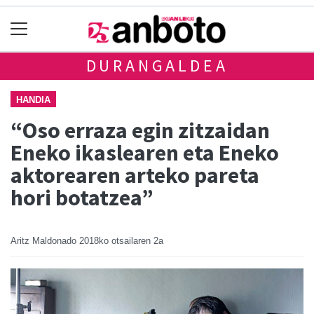
DURANGALDEA
HANDIA
“Oso erraza egin zitzaidan
Eneko ikaslearen eta Eneko
aktorearen arteko pareta
hori botatzea”
Aritz Maldonado
2018ko otsailaren 2a