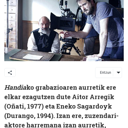
Entzun
Handia
ko grabazioaren aurretik ere
elkar ezagutzen dute Aitor Arregik
(Oñati, 1977) eta Eneko Sagardoyk
(Durango, 1994). Izan ere, zuzendari-
aktore harremana izan aurretik,