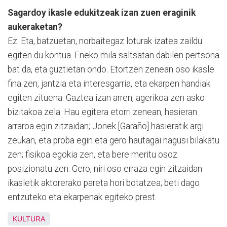
Sagardoy ikasle edukitzeak izan zuen eraginik
aukeraketan?
Ez. Eta, batzuetan, norbaitegaz loturak izatea zaildu
egiten du kontua. Eneko mila saltsatan dabilen pertsona
bat da, eta guztietan ondo. Etortzen zenean oso ikasle
fina zen, jantzia eta interesgarria, eta ekarpen handiak
egiten zituena. Gaztea izan arren, agerikoa zen asko
bizitakoa zela. Hau egitera etorri zenean, hasieran
arraroa egin zitzaidan; Jonek [Garaño] hasieratik argi
zeukan, eta proba egin eta gero hautagai nagusi bilakatu
zen; fisikoa egokia zen, eta bere meritu osoz
posizionatu zen. Gero, niri oso erraza egin zitzaidan
ikasletik aktorerako pareta hori botatzea; beti dago
entzuteko eta ekarpenak egiteko prest.
KULTURA