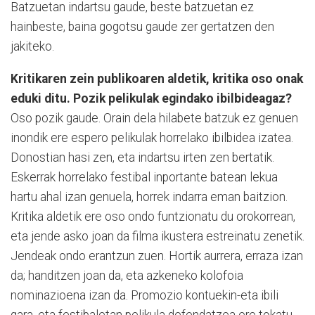
Batzuetan indartsu gaude, beste batzuetan ez
hainbeste, baina gogotsu gaude zer gertatzen den
jakiteko.
Kritikaren zein publikoaren aldetik, kritika oso onak
eduki ditu. Pozik pelikulak egindako ibilbideagaz?
Oso pozik gaude. Orain dela hilabete batzuk ez genuen
inondik ere espero pelikulak horrelako ibilbidea izatea.
Donostian hasi zen, eta indartsu irten zen bertatik.
Eskerrak horrelako festibal inportante batean lekua
hartu ahal izan genuela, horrek indarra eman baitzion.
Kritika aldetik ere oso ondo funtzionatu du orokorrean,
eta jende asko joan da filma ikustera estreinatu zenetik.
Jendeak ondo erantzun zuen. Hortik aurrera, erraza izan
da; handitzen joan da, eta azkeneko kolofoia
nominazioena izan da. Promozio kontuekin-eta ibili
gara, eta festibaletan pelikula defendatzea ere tokatu