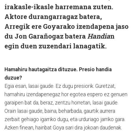
irakasle-ikasle harremana zuten.
Aktore durangarragaz batera,
Arregik ere Goyarako izendapena jaso
du Jon Garañogaz batera
Handia
n
egin duen zuzendari lanagatik.
Hamahiru hautagaitza dituzue. Presio handia
duzue?
Egia esan, lasai gaude. Ez dugu presiorik. Guretzat,
hamahiru izendapenegaz hor egotea espero ez genuen
garaipen bat da; beraz, zentzu horretan, lasai gaude.
Orain lasai gaude, baina, beharbada, gaurtik aurrera
zerbait gehiago igarriko dugu, eta urduriago jarriko gara.
Azken finean, hainbat Goya sari dira jokoan daudenak.