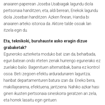
anaiaren paperean Joseba Usabiagak lagundu diola
pertsonaia handitzen, eta, aldi berean, Enekok lagundu
diola Josebari handitzen. Azken finean, Handia bi
anaiaren arteko istorioa da. Aktore talde osoak lan
itzela egin du.
Eta, teknikoki, buruhauste asko eragin dizue
grabaketak?
Eguneroko azterketa moduko bat izan da; beharbada,
egun batean ondo irteten zenak hurrengo egunerako ez
zuelako balio. Bagenituen alternatibak, baina ez kontrol
osoa. Beti zegoen efektu arduradunaren laguntza;
hainbat departamenturen batura izan da: Eneko bera,
makillajearena, efektuena, jantziena. Nahiko azkar hasi
ginen ikusten pertsonaia sineskorra geratzen ari zela,
eta horrek lasaitu egin gintuen.