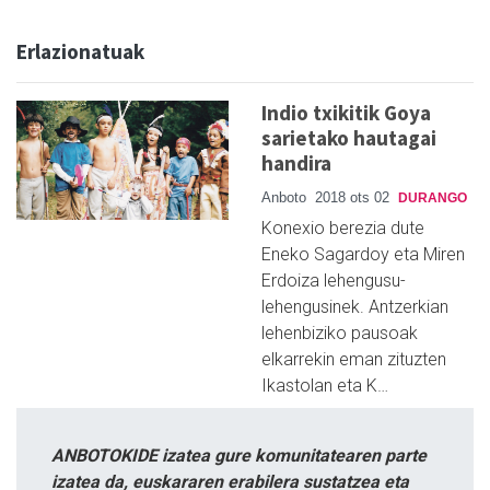
Erlazionatuak
Indio txikitik Goya
sarietako hautagai
handira
Anboto
2018 ots 02
DURANGO
Konexio berezia dute
Eneko Sagardoy eta Miren
Erdoiza lehengusu-
lehengusinek. Antzerkian
lehenbiziko pausoak
elkarrekin eman zituzten
Ikastolan eta K…
ANBOTOKIDE izatea gure komunitatearen parte
izatea da, euskararen erabilera sustatzea eta