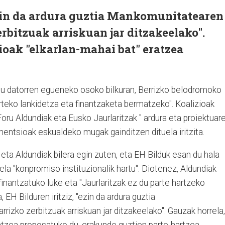
"ezin da ardura guztia Mankomunitatearen
erbitzuak arriskuan jar ditzakeelako".
ioak "elkarlan-mahai bat" eratzea
du datorren egueneko osoko bilkuran, Berrizko belodromoko
rteko lankidetza eta finantzaketa bermatzeko". Koalizioak
Foru Aldundiak eta Eusko Jaurlaritzak " ardura eta proiektuar
imentsioak eskualdeko mugak gainditzen dituela iritzita.
ta Aldundiak bilera egin zuten, eta EH Bilduk esan du hala
ela "konpromiso instituzionalik hartu". Diotenez, Aldundiak
 finantzatuko luke eta "Jaurlaritzak ez du parte hartzeko
, EH Bilduren iritziz, "ezin da ardura guztia
rrizko zerbitzuak arriskuan jar ditzakeelako".
Gauzak horrela,