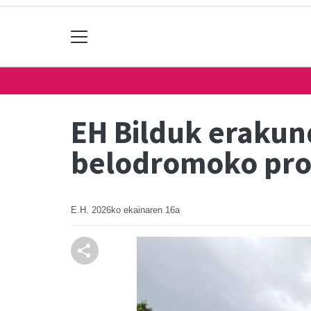
EH Bilduk erakun
belodromoko pro
E.H.
2026ko ekainaren 16a