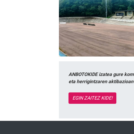
ANBOTOKIDE izatea gure komun
eta herrigintzaren aktibazioa
EGIN ZAITEZ KIDE!