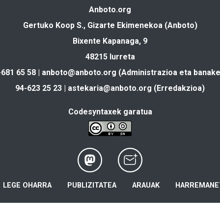
Anboto.org
Gertuko Koop S., Gizarte Ekimenekoa (Anboto)
Bixente Kapanaga, 9
48215 Iurreta
-681 65 58 |
anboto@anboto.org
(Administrazioa eta banake
94-623 25 23 |
astekaria@anboto.org
(Erredakzioa)
Codesyntaxek garatua
LEGE OHARRA
PUBLIZITATEA
ARAUAK
HARREMANE