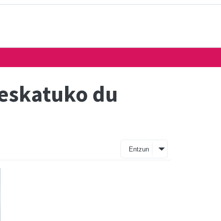
 eskatuko du
Entzun