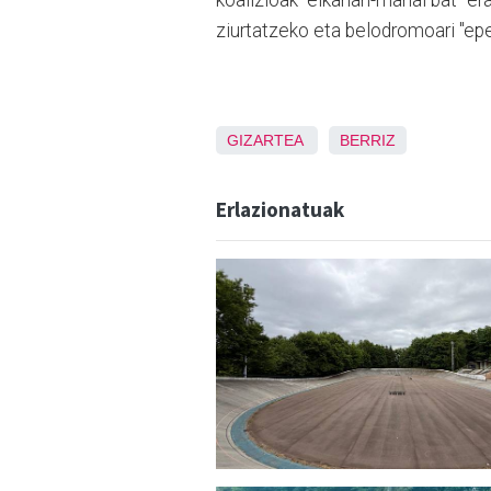
koalizioak "elkarlan-mahai bat" e
ziurtatzeko eta belodromoari "ep
GIZARTEA
BERRIZ
Erlazionatuak