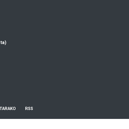
ta)
TARAKO
RSS