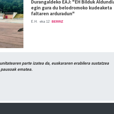
Durangaldeko EAJ: "EH Bilduk Aldundi
egin gura du belodromoko kudeaketa
faltaren arduradun"
E.H.
eka 12
BERRIZ
itatearen parte izatea da, euskararen erabilera sustatzea
n pausoak ematea.