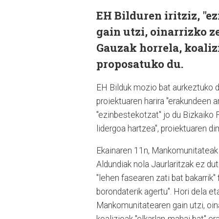
EH Bilduren iritziz, 
gain utzi, oinarrizko z
Gauzak horrela, koaliz
proposatuko du.
EH Bilduk mozio bat aurkeztuko 
proiektuaren harira "erakundeen a
"ezinbestekotzat" jo du Bizkaiko 
lidergoa hartzea", proiektuaren d
Ekainaren 11n, Mankomunitateak e
Aldundiak nola Jaurlaritzak ez dut
"lehen fasearen zati bat bakarrik"
borondaterik agertu". Hori dela eta
Mankomunitatearen gain utzi, oina