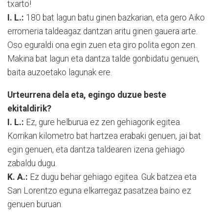
txarto!
I. L.:
180 bat lagun batu ginen bazkarian, eta gero Aiko
erromeria taldeagaz dantzan aritu ginen gauera arte.
Oso eguraldi ona egin zuen eta giro polita egon zen.
Makina bat lagun eta dantza talde gonbidatu genuen,
baita auzoetako lagunak ere.
Urteurrena dela eta, egingo duzue beste
ekitaldirik?
I. L.:
Ez, gure helburua ez zen gehiagorik egitea.
Korrikan kilometro bat hartzea erabaki genuen, jai bat
egin genuen, eta dantza taldearen izena gehiago
zabaldu dugu.
K. A.:
Ez dugu behar gehiago egitea. Guk batzea eta
San Lorentzo eguna elkarregaz pasatzea baino ez
genuen buruan.