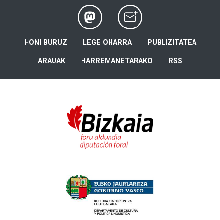
HONI BURUZ
LEGE OHARRA
PUBLIZITATEA
ARAUAK
HARREMANETARAKO
RSS