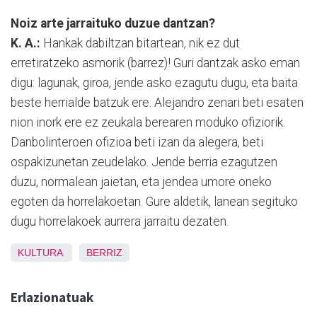
Noiz arte jarraituko duzue dantzan?
K. A.:
Hankak dabiltzan bitartean, nik ez dut
erretiratzeko asmorik (barrez)! Guri dantzak asko eman
digu: lagunak, giroa, jende asko ezagutu dugu, eta baita
beste herrialde batzuk ere. Alejandro zenari beti esaten
nion inork ere ez zeukala berearen moduko ofiziorik.
Danbolinteroen ofizioa beti izan da alegera, beti
ospakizunetan zeudelako. Jende berria ezagutzen
duzu, normalean jaietan, eta jendea umore oneko
egoten da horrelakoetan. Gure aldetik, lanean segituko
dugu horrelakoek aurrera jarraitu dezaten.
KULTURA
BERRIZ
Erlazionatuak