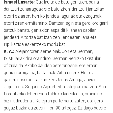
Ismael Lasarte:
Guk lau talde batu genituen, baina
dantzari zaharragoak ere batu ziren, dantzari jantzitan
etorri ez arren; herriko jendea, lagunak eta ezagunak
etorri ziren ermitaraino. Dantzan egin eta gero, oroigarri
batzuk banatu genizkion aspalditik lanean dabilen
jendeari. Aitortza bat izan zen, jendearen lana eta
inplikazioa eskertzeko modu bat.
K. A.:
Alejandroren seme biak, Jon eta German,
txistulariak dira oraindino; German Berrizko txistulari
ofiziala da. Aktibo dauden beteranoenei ere eman
genien oroigarria, baita Iñaki Arbururi ere. Horrez
gainera, oso polita izan zen Jesus Arriaga, Javier
Urquijo eta Segundo Agirrebeitia kalejirara batzea; San
Lorentzoko lehenengo taldeko kideak dira, oraindino
bizirik daudenak. Kalejiran parte hartu zuten, eta gero
gugaz bazkaldu zuten. Hori 90 urtegaz. Ez dago batere