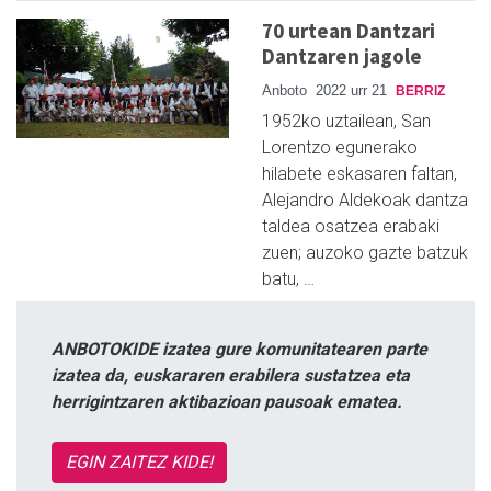
70 urtean Dantzari
Dantzaren jagole
Anboto
2022 urr 21
BERRIZ
1952ko uztailean, San
Lorentzo egunerako
hilabete eskasaren faltan,
Alejandro Aldekoak dantza
taldea osatzea erabaki
zuen; auzoko gazte batzuk
batu, …
ANBOTOKIDE izatea gure komunitatearen parte
izatea da, euskararen erabilera sustatzea eta
herrigintzaren aktibazioan pausoak ematea.
EGIN ZAITEZ KIDE!