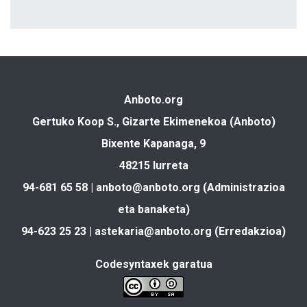
Anboto.org
Gertuko Koop S., Gizarte Ekimenekoa (Anboto)
Bixente Kapanaga, 9
48215 Iurreta
94-681 65 58 |
anboto@anboto.org
(Administrazioa
eta banaketa)
94-623 25 23 |
astekaria@anboto.org
(Erredakzioa)
Codesyntaxek garatua