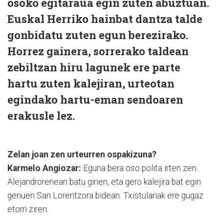
osoko egitaraua egin zuten abuztuan.
Euskal Herriko hainbat dantza talde
gonbidatu zuten egun berezirako.
Horrez gainera, sorrerako taldean
zebiltzan hiru lagunek ere parte
hartu zuten kalejiran, urteotan
egindako hartu-eman sendoaren
erakusle lez.
Zelan joan zen urteurren ospakizuna?
Karmelo Angiozar:
Eguna bera oso polita irten zen.
Alejandrorenean batu ginen, eta gero kalejira bat egin
genuen San Lorentzora bidean. Txistulariak ere gugaz
etorri ziren.