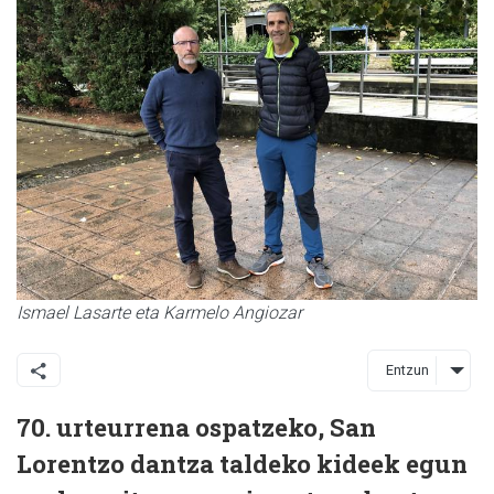
Ismael Lasarte eta Karmelo Angiozar
Entzun
70. urteurrena ospatzeko, San
Lorentzo dantza taldeko kideek egun