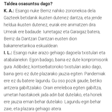
Taldea osasuntsu dago?
K. A.:
Esango nuke Berriz nahiko
zorionekoa dela.
Gazteek betidanik ikusten dutenez dantza, eta jende
heldua ikusten dutenez, eurak ere animatzen dira.
Umeak ere badaude. Iurretagaz eta Ga
raigaz batera,
Berriz da Dantzari Dantzari eusten dion
bakarrenetarikoa eskualdean.
I. L.:
Esango nuke arazo gehiago dagoela txistulari eta
atabalariekin. Egon badago, baina ez dute konpromisorik
gura. Adibidez, kontserbatorioko txistulari asko dago,
baina gero ez dute plazarako jauzia egiten. Pandemiak
ere ez du batere lagundu. Gu oso pozik gaude, betiko
antzera gabiltzalako. Orain erreleboa egiten gabiltza,
umetan hasitakoek jada adin bat dutelako, eta horiek
ere jauzia eman behar dutelako. Lagundu egin behar
zaie, eta plazara gehiago atera.