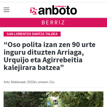
BERRIZ
SAN LORENTZO DANTZA TALDEA
“Oso polita izan zen 90 urte
inguru dituzten Arriaga,
Urquijo eta Agirrebeitia
kalejirara batzea”
Aritz Maldonado
2022ko urriaren 21a