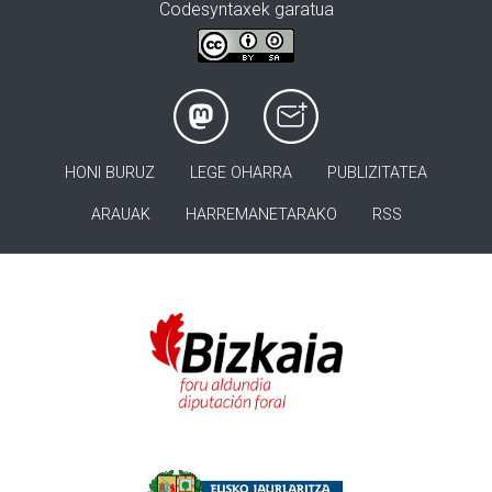
Codesyntaxek garatua
HONI BURUZ
LEGE OHARRA
PUBLIZITATEA
ARAUAK
HARREMANETARAKO
RSS