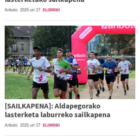
Anboto
2025 urr 27
ELORRIO
[SAILKAPENA]: Aldapegorako
lasterketa laburreko sailkapena
Anboto
2025 urr 27
ELORRIO