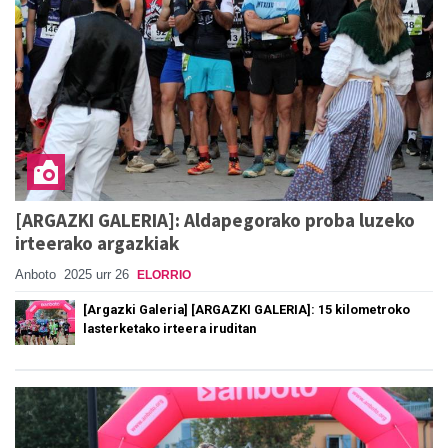
[ARGAZKI GALERIA]: Aldapegorako proba luzeko
irteerako argazkiak
Anboto
2025 urr 26
ELORRIO
[Argazki Galeria] [ARGAZKI GALERIA]: 15 kilometroko
lasterketako irteera iruditan