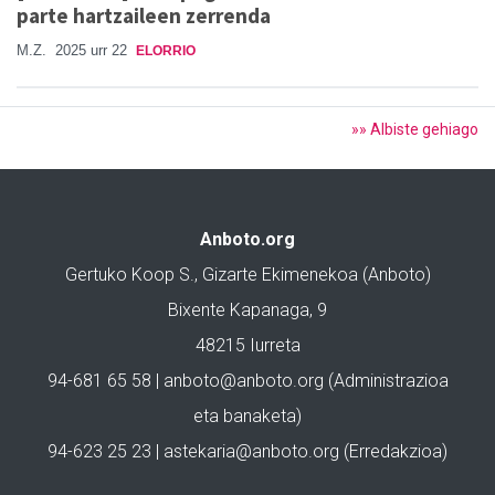
parte hartzaileen zerrenda
M.Z.
2025 urr 22
ELORRIO
»» Albiste gehiago
Anboto.org
Gertuko Koop S., Gizarte Ekimenekoa (Anboto)
Bixente Kapanaga, 9
48215 Iurreta
94-681 65 58 |
anboto@anboto.org
(Administrazioa
eta banaketa)
94-623 25 23 |
astekaria@anboto.org
(Erredakzioa)