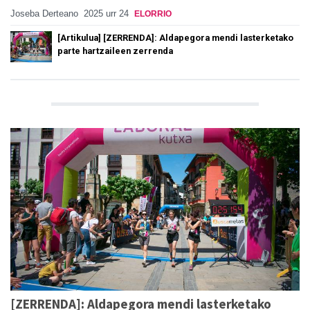
Joseba Derteano
2025 urr 24
ELORRIO
[Artikulua] [ZERRENDA]: Aldapegora mendi lasterketako
parte hartzaileen zerrenda
[ZERRENDA]: Aldapegora mendi lasterketako