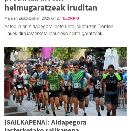
helmugaratzeak iruditan
Maialen Zuazubiskar
2025 urr 27
ELORRIO
Asteburuan Aldapegora lasterketa jokatu zen Elorrion.
Hauek dira lasterketa laburreko helmugaratzeak.
[SAILKAPENA]: Aldapegora
lasterketako sailkapena