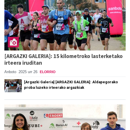
[ARGAZKI GALERIA]: 15 kilometroko lasterketako
irteera iruditan
Anboto
2025 urr 26
ELORRIO
[Argazki Galeria] [ARGAZKI GALERIA]: Aldapegorako
proba luzeko irteerako argazkiak