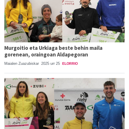
Murgoitio eta Urkiaga beste behin maila
gorenean, oraingoan Aldapegoran
Maialen Zuazubiskar
2025 urr 25
ELORRIO