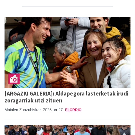
[ARGAZKI GALERIA]: Aldapegora lasterketak irudi
zoragarriak utzi zituen
Maialen Zuazubiskar
2025 urr 27
ELORRIO