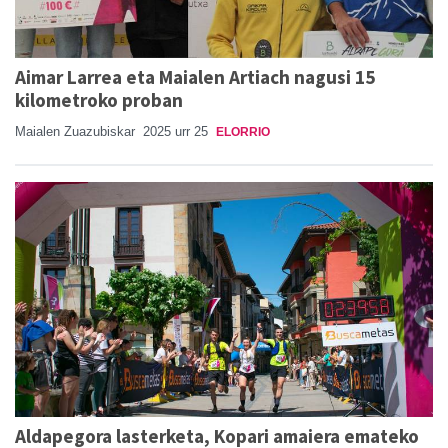
Aimar Larrea eta Maialen Artiach nagusi 15
kilometroko proban
Maialen Zuazubiskar
2025 urr 25
ELORRIO
Aldapegora lasterketa, Kopari amaiera emateko