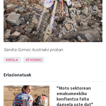
Sandra Gomez Austriako proban.
KIROLA
ATXONDO
Erlazionatuak
"Moto sektorean
emakumeekiko
konfiantza falta
dagoela uste dut"