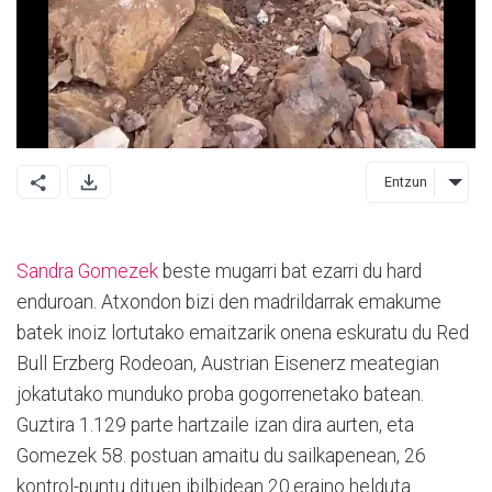
Entzun
Sandra Gomezek
beste mugarri bat ezarri du hard
enduroan. Atxondon bizi den madrildarrak emakume
batek inoiz lortutako emaitzarik onena eskuratu du Red
Bull Erzberg Rodeoan, Austrian Eisenerz meategian
jokatutako munduko proba gogorrenetako batean.
Guztira 1.129 parte hartzaile izan dira aurten, eta
Gomezek 58. postuan amaitu du sailkapenean, 26
kontrol-puntu dituen ibilbidean 20.eraino helduta.