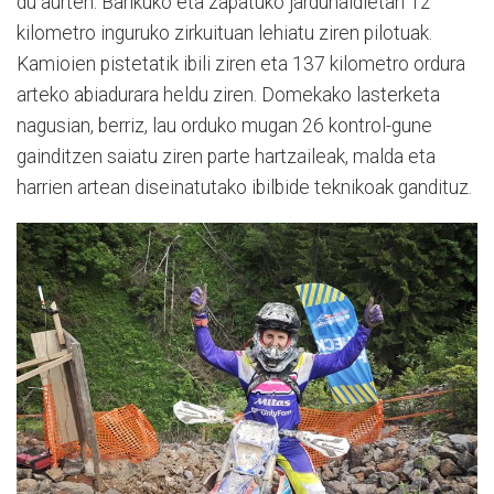
du aurten. Barikuko eta zapatuko jardunaldietan 12
kilometro inguruko zirkuituan lehiatu ziren pilotuak.
Kamioien pistetatik ibili ziren eta 137 kilometro ordura
arteko abiadurara heldu ziren. Domekako lasterketa
nagusian, berriz, lau orduko mugan 26 kontrol-gune
gainditzen saiatu ziren parte hartzaileak, malda eta
harrien artean diseinatutako ibilbide teknikoak gandituz.