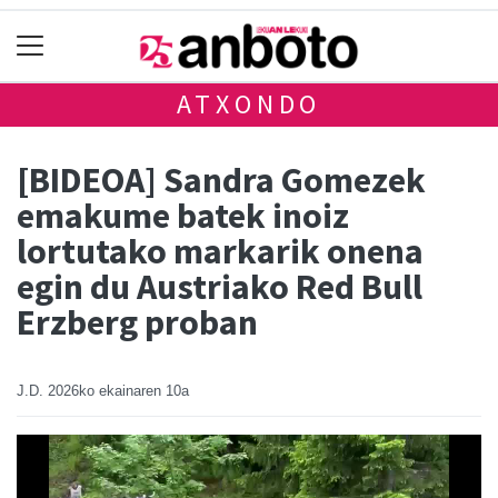
ATXONDO
[BIDEOA] Sandra Gomezek
emakume batek inoiz
lortutako markarik onena
egin du Austriako Red Bull
Erzberg proban
J.D.
2026ko ekainaren 10a