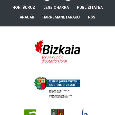
HONI BURUZ
LEGE OHARRA
PUBLIZITATEA
ARAUAK
HARREMANETARAKO
RSS