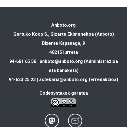
Anboto.org
Gertuko Koop S., Gizarte Ekimenekoa (Anboto)
Bixente Kapanaga, 9
48215 Iurreta
94-681 65 58 |
anboto@anboto.org
(Administrazioa
eta banaketa)
94-623 25 23 |
astekaria@anboto.org
(Erredakzioa)
Codesyntaxek garatua