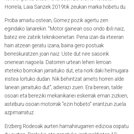
Horrela, Laia Sanzek 2019tik zeukan marka hobetu du.
Proba amaitu ostean, Gomez pozik agertu zen
egindako lanarekin: "Motor gainean oso ondo ibili naiz,
batez ere zatirik teknikoenetan. Pena izan da irteeran
hain atzean geratu izana, baina gero postuak
berreskuratzen joan naiz. Uste dut nire sasoirik
onenean nagoela. Datorren urtean lehen lerroan
irteteko borrokan jarraituko dut, eta nork daki helmugara
iristea lortuko dudan. Nik behintzat amets horren alde
lanean jarraituko dut", adierazi zuen. Era berean, talde
osoari eta bereziki mekanikariei eskerrak eman zizkien,
asteburu osoan motorrak "ezin hobeto" erantzun zuela
azpimarratuz.
Erzberg Rodeoak aurten hamahirugarren edizioa ospatu