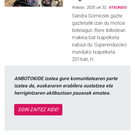
Anboto
2025 urt 31
ATXONDO
Sandra Gomezek gazte
gaztetatik izan du motoa
bidelagun. Bere ibilbidean
makina bat txapelketa
irabazi du: Superenduroko
munduko txapelketa
2016an, H…
ANBOTOKIDE izatea gure komunitatearen parte
izatea da, euskararen erabilera sustatzea eta
herrigintzaren aktibazioan pausoak ematea.
EGIN ZAITEZ KIDE!