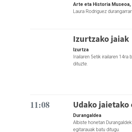
Arte eta Historia Museoa
Laura Rodriguez durangarrare
Izurtzako jaiak
Izurtza
Irailaren 5etik irailaren 14r
dituzte.
11:08
Udako jaietako 
Durangaldea
Albiste honetan Durangaldek
egitarauak batu ditugu.