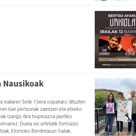
a Nausikoak
e irailaren 5etik 15era ospatuko dituzten
aren 6an pertsonak zaintzen eta etxeko
k izango dira txupinazoa jaurtiko
a emanez. Duela sei urtetatik formazio
tzak, Elorrioko Berdintasun Sailak,