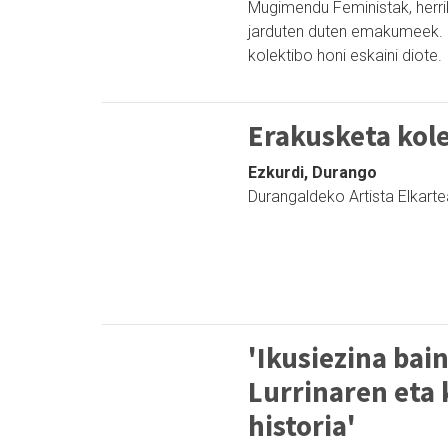
Mugimendu Feministak, herrik
jarduten duten emakumeek. H
kolektibo honi eskaini diote.
Erakusketa kol
Ezkurdi, Durango
Durangaldeko Artista Elkart
'Ikusiezina bai
Lurrinaren eta
historia'