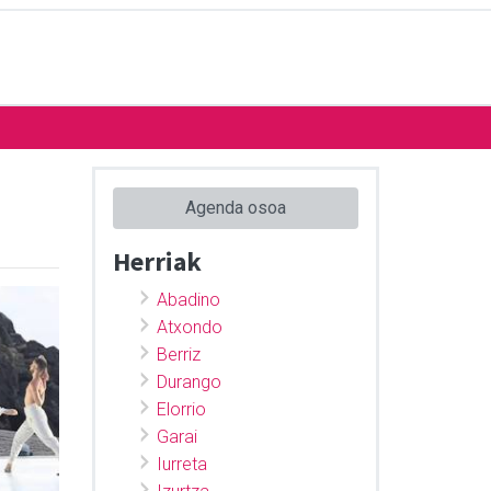
Agenda osoa
Herriak
Abadino
Atxondo
Berriz
Durango
Elorrio
Garai
Iurreta