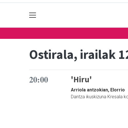
Ostirala, irailak 1
20:00
'Hiru'
Arriola antzokian, Elorrio
Dantza ikuskizuna Kresala ko