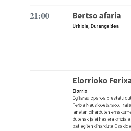
21:00
Bertso afaria
Urkiola, Durangaldea
Elorrioko Ferix
Elorrio
Egitarau oparoa prestatu dut
Ferixa Nausikoetarako. Irail
lanetan diharduten emakumea
dutenak jaiei hasiera ofizial
bat egiten dihardute Osakide