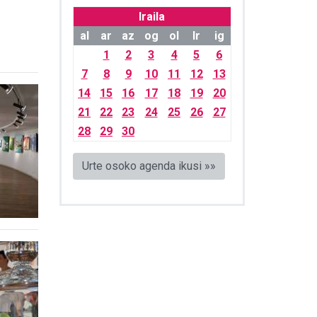
Iraila
al
ar
az
og
ol
lr
ig
1
2
3
4
5
6
7
8
9
10
11
12
13
14
15
16
17
18
19
20
21
22
23
24
25
26
27
28
29
30
Urte osoko agenda ikusi »»