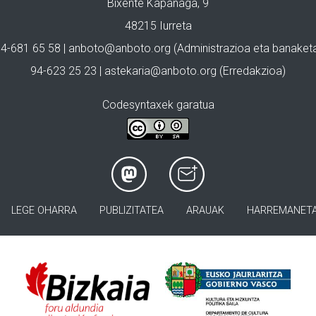
Bixente Kapanaga, 9
48215 Iurreta
4-681 65 58 |
anboto@anboto.org
(Administrazioa eta banaket
94-623 25 23 |
astekaria@anboto.org
(Erredakzioa)
Codesyntaxek garatua
LEGE OHARRA
PUBLIZITATEA
ARAUAK
HARREMANET