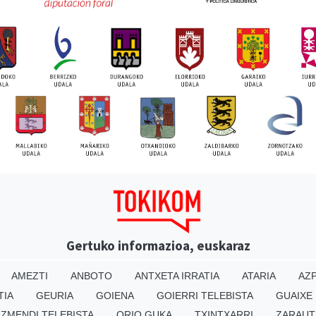
Gertuko informazioa, euskaraz
AMEZTI
ANBOTO
ANTXETA IRRATIA
ATARIA
AZP
TIA
GEURIA
GOIENA
GOIERRI TELEBISTA
GUAIXE
IZMENDI TELEBISTA
ORIO GUKA
TXINTXARRI
ZARAUT