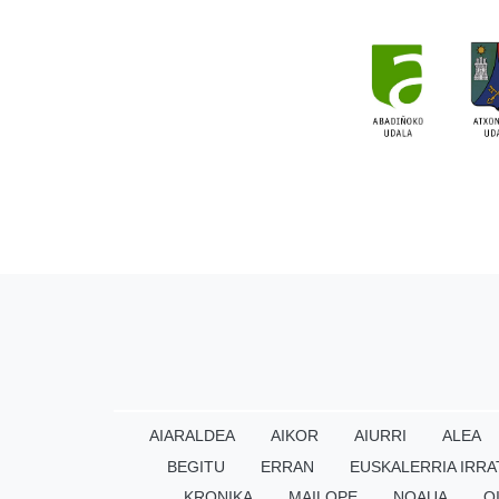
AIARALDEA
AIKOR
AIURRI
ALEA
BEGITU
ERRAN
EUSKALERRIA IRRA
KRONIKA
MAILOPE
NOAUA
O