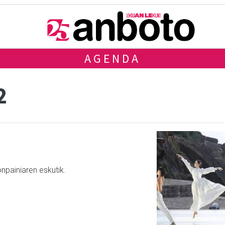
AGENDA
2
npainiaren eskutik.