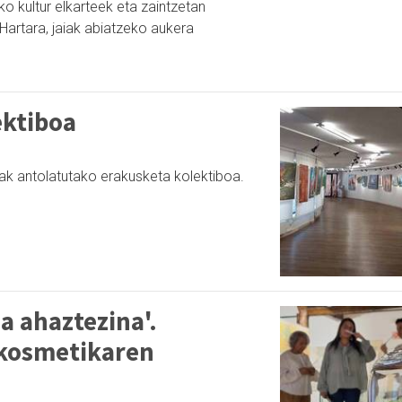
o kultur elkarteek eta zaintzetan
artara, jaiak abiatzeko aukera
ektiboa
eak antolatutako erakusketa kolektiboa.
na ahaztezina'.
 kosmetikaren