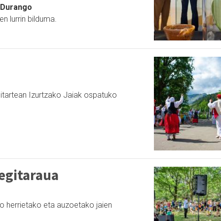
, Durango
n lurrin bilduma.
a bitartean Izurtzako Jaiak ospatuko
egitaraua
o herrietako eta auzoetako jaien