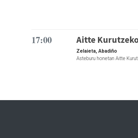
17:00
Aitte Kurutzeko
Zelaieta, Abadiño
Asteburu honetan Aitte Kuru