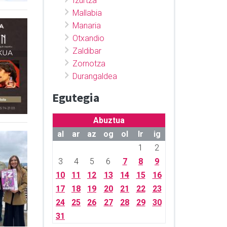
Izurtza
Mallabia
Manaria
Otxandio
Zaldibar
Zornotza
Durangaldea
Egutegia
Abuztua
al
ar
az
og
ol
lr
ig
1
2
3
4
5
6
7
8
9
10
11
12
13
14
15
16
17
18
19
20
21
22
23
24
25
26
27
28
29
30
31