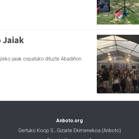
 Jaiak
tzeko jaiak ospatuko dituzte Abadiñon.
Anboto.org
Gertuko Koop S., Gizarte Ekimenekoa (Anboto)