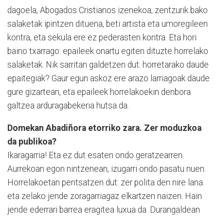
dagoela, Abogados Cristianos izenekoa, zentzurik bako
salaketak ipintzen dituena, beti artista eta umoregileen
kontra, eta sekula ere ez pederasten kontra. Eta hori
baino txarrago: epaileek onartu egiten dituzte horrelako
salaketak. Nik sarritan galdetzen dut: horretarako daude
epaitegiak? Gaur egun askoz ere arazo larriagoak daude
gure gizartean, eta epaileek horrelakoekin denbora
galtzea arduragabekeria hutsa da.
Domekan Abadiñora etorriko zara. Zer moduzkoa
da publikoa?
Ikaragarria! Eta ez dut esaten ondo geratzearren.
Aurrekoan egon nintzenean, izugarri ondo pasatu nuen.
Horrelakoetan pentsatzen dut: zer polita den nire lana
eta zelako jende zoragarriagaz elkartzen naizen. Hain
jende ederrari barrea eragitea luxua da. Durangaldean