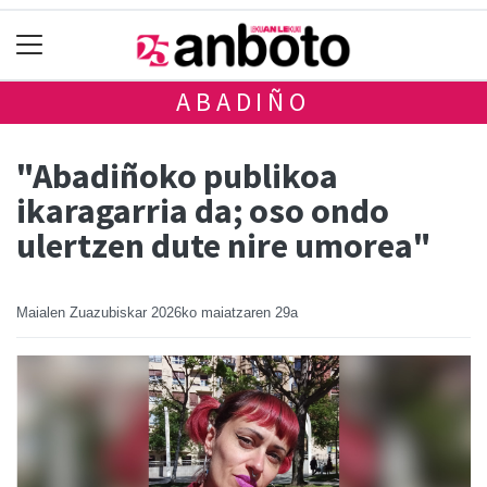
ABADIÑO
"Abadiñoko publikoa
ikaragarria da; oso ondo
ulertzen dute nire umorea"
Maialen Zuazubiskar
2026ko maiatzaren 29a