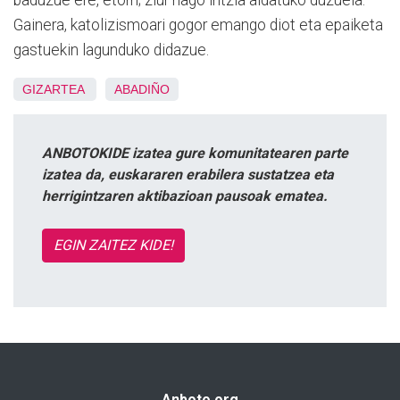
baduzue ere, etorri; ziur nago iritzia aldatuko duzuela.
Gainera, katolizismoari gogor emango diot eta epaiketa
gastuekin lagunduko didazue.
GIZARTEA
ABADIÑO
ANBOTOKIDE izatea gure komunitatearen parte
izatea da, euskararen erabilera sustatzea eta
herrigintzaren aktibazioan pausoak ematea.
EGIN ZAITEZ KIDE!
Anboto.org