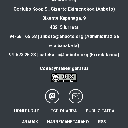
Gertuko Koop S., Gizarte Ekimenekoa (Anboto)
Bixente Kapanaga, 9
48215 Iurreta
94-681 65 58 |
anboto@anboto.org
(Administrazioa
eta banaketa)
94-623 25 23 |
astekaria@anboto.org
(Erredakzioa)
Codesyntaxek garatua
HONI BURUZ
LEGE OHARRA
PUBLIZITATEA
ARAUAK
HARREMANETARAKO
RSS