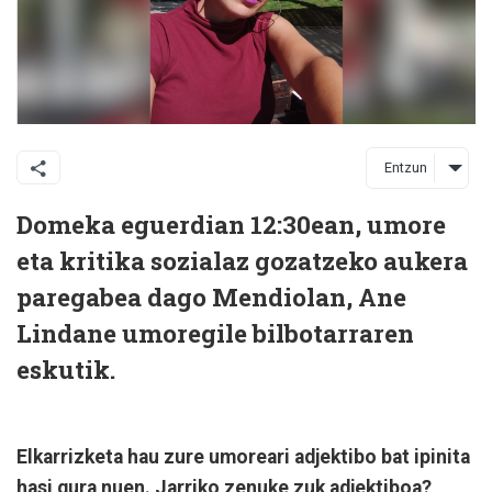
Entzun
Domeka eguerdian 12:30ean, umore
eta kritika sozialaz gozatzeko aukera
paregabea dago Mendiolan, Ane
Lindane umoregile bilbotarraren
eskutik.
Elkarrizketa hau zure umoreari adjektibo bat ipinita
hasi gura nuen. Jarriko zenuke zuk adjektiboa?