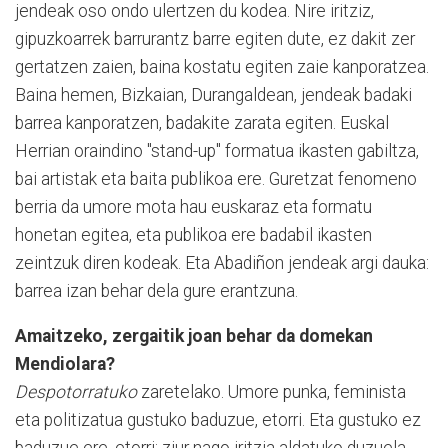
jendeak oso ondo ulertzen du kodea. Nire iritziz,
gipuzkoarrek barrurantz barre egiten dute, ez dakit zer
gertatzen zaien, baina kostatu egiten zaie kanporatzea.
Baina hemen, Bizkaian, Durangaldean, jendeak badaki
barrea kanporatzen, badakite zarata egiten. Euskal
Herrian oraindino "stand-up" formatua ikasten gabiltza,
bai artistak eta baita publikoa ere. Guretzat fenomeno
berria da umore mota hau euskaraz eta formatu
honetan egitea, eta publikoa ere badabil ikasten
zeintzuk diren kodeak. Eta Abadiñon jendeak argi dauka:
barrea izan behar dela gure erantzuna.
Amaitzeko, zergaitik joan behar da domekan
Mendiolara?
Despotorratuko
zaretelako. Umore punka, feminista
eta politizatua gustuko baduzue, etorri. Eta gustuko ez