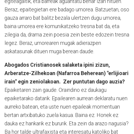
egiteagaitik, eta barreak aguantatu behar izan nituen.
Beraz, epaitegietan ere badago umorea. Batzuetan, oso
gauza arraro bat balitz bezala ulertzen dugu umorea,
baina umorea ere komunikatzeko tresna bat da, eta
zilegia da, drama zein poesia zein beste edozein tresna
legez. Beraz, umorearen mugak adierazpen
askatasunak dituen muga berean daude.
Abogados Cristianosek salaketa ipini zizun,
Arberatze-Zilhekoan (Nafarroa Beherean) "erlijioari
irain" egin zeniolakoan. Zer puntutan dago auzia?
Epaiketaren zain gaude. Oraindino ez daukagu
epaiketarako datarik. Epailearen aurrean deklaratu nuen
aurreko batean, eta uste nuen epaileak momentuan
bertan artxibatuko zuela kasua. Baina ez. Honek ez
dauka ez hankarik ez bururik. Eta zein da arazo nagusia?
Ba hor talde ultrafaxista eta interesatu katoliko bat