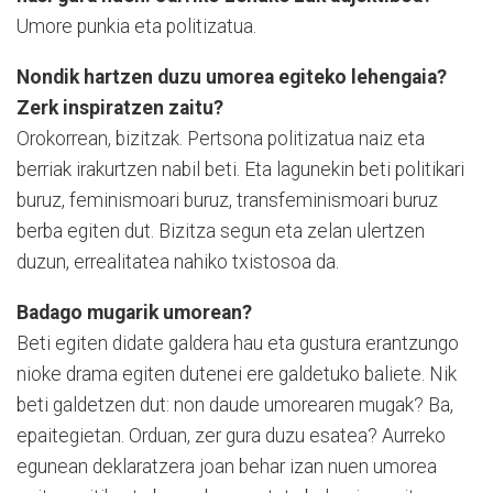
Umore punkia eta politizatua.
Nondik hartzen duzu umorea egiteko lehengaia?
Zerk inspiratzen zaitu?
Orokorrean, bizitzak. Pertsona politizatua naiz eta
berriak irakurtzen nabil beti. Eta lagunekin beti politikari
buruz, feminismoari buruz, transfeminismoari buruz
berba egiten dut. Bizitza segun eta zelan ulertzen
duzun, errealitatea nahiko txistosoa da.
Badago mugarik umorean?
Beti egiten didate galdera hau eta gustura erantzungo
nioke drama egiten dutenei ere galdetuko baliete. Nik
beti galdetzen dut: non daude umorearen mugak? Ba,
epaitegietan. Orduan, zer gura duzu esatea? Aurreko
egunean deklaratzera joan behar izan nuen umorea