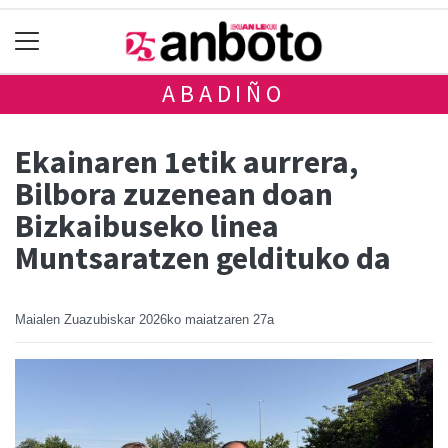
ABADIÑO
Ekainaren 1etik aurrera,
Bilbora zuzenean doan
Bizkaibuseko linea
Muntsaratzen geldituko da
Maialen Zuazubiskar
2026ko maiatzaren 27a