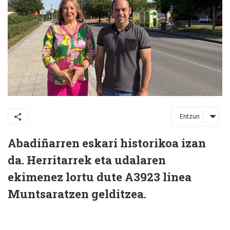
Entzun
Abadiñarren eskari historikoa izan
da. Herritarrek eta udalaren
ekimenez lortu dute A3923 linea
Muntsaratzen gelditzea.