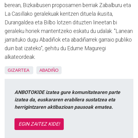
berean, Bizkaibusen proposamen berriak Zabalburu eta
La Casillako geralekuak kentzen dituela ikusita,
Durangaldea eta Bilbo lotzen dituzten lineetan bi
geraleku horiek mantentzeko eskatu du udalak. "Lanean
jarraituko dugu Abadiñok eta abadiñarrek garraio publiko
duin bat izateko", gehitu du Edurne Maguregi
alkateordeak.
GIZARTEA
ABADIÑO
ANBOTOKIDE izatea gure komunitatearen parte
izatea da, euskararen erabilera sustatzea eta
herrigintzaren aktibazioan pausoak ematea.
EGIN ZAITEZ KIDE!