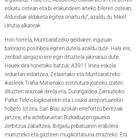
eskatu ostean eta bi erakundeen arteko bileren ostean,
Aldundiak aldaketa egitea onartu du", azaldu du Mikel
Urrutia alkateak.
Hori horrela, Muntsaratzeko geldiaren inguruan
balorazio positiboa egiten dutela azaldu dute. Hala ere,
zenbait alegazio ere egin dituztela jakinarazi dute.
Hauek dira horietako batzuk: A3911 linea eskola
orduetan indartzea, Zelaietako eta Muntsaratzeko
ikasleek Traña-Matienako institutura joateko izaten
dituzten arazoak direla eta; Durangaldea Zamudioko
Parke Teknologikoarekin eta Loiuko aireportuarekin
hobeto lotzea; San Blas azokan errefortzu bereziak
jartzea; eta asteburuetan Bizkaibusen gaueko
zerbitzua zabaltzea, ibilgailu pribatuaren erabilera
murrizteko eta gazteen mugikortasuna errazteko. Era