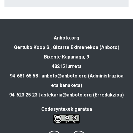
Anboto.org
Gertuko Koop S., Gizarte Ekimenekoa (Anboto)
Bixente Kapanaga, 9
48215 Iurreta
94-681 65 58 |
anboto@anboto.org
(Administrazioa
eta banaketa)
94-623 25 23 |
astekaria@anboto.org
(Erredakzioa)
Codesyntaxek garatua