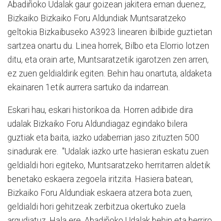
Abadiñoko Udalak gaur goizean jakitera eman duenez,
Bizkaiko Bizkaiko Foru Aldundiak Muntsaratzeko
geltokia Bizkaibuseko A3923 linearen ibilbide guztietan
sartzea onartu du. Linea horrek, Bilbo eta Elorrio lotzen
ditu, eta orain arte, Muntsaratzetik igarotzen zen arren,
ez zuen geldialdirik egiten. Behin hau onartuta, aldaketa
ekainaren 1etik aurrera sartuko da indarrean.
Eskari hau, eskari historikoa da. Horren adibide dira
udalak Bizkaiko Foru Aldundiagaz egindako bilera
guztiak eta baita, iazko udaberrian jaso zituzten 500
sinadurak ere. "Udalak iazko urte hasieran eskatu zuen
geldialdi hori egiteko, Muntsaratzeko herritarren aldetik
benetako eskaera zegoela iritzita. Hasiera batean,
Bizkaiko Foru Aldundiak eskaera atzera bota zuen,
geldialdi hori gehitzeak zerbitzua okertuko zuela
argudiatuz. Hala ere, Abadiñoko Udalak behin eta berriro