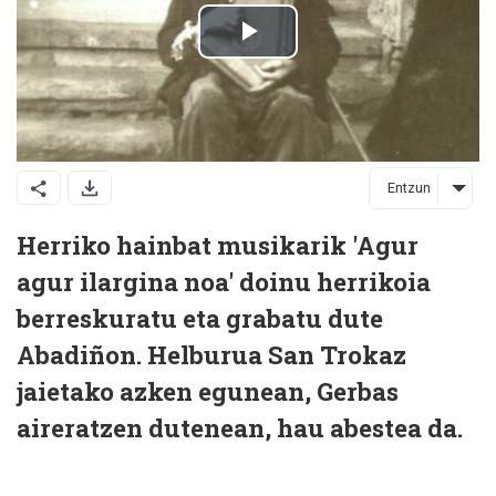
Entzun
Herriko hainbat musikarik 'Agur
agur ilargina noa' doinu herrikoia
berreskuratu eta grabatu dute
Abadiñon. Helburua San Trokaz
jaietako azken egunean, Gerbas
aireratzen dutenean, hau abestea da.