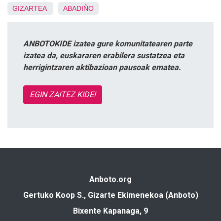
GIZARTEA
ABADIÑO
ANBOTOKIDE izatea gure komunitatearen parte
izatea da, euskararen erabilera sustatzea eta
herrigintzaren aktibazioan pausoak ematea.
EGIN ZAITEZ KIDE!
Anboto.org
Gertuko Koop S., Gizarte Ekimenekoa (Anboto)
Bixente Kapanaga, 9