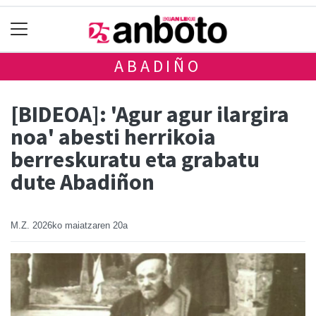
ABADIÑO
[BIDEOA]: 'Agur agur ilargira
noa' abesti herrikoia
berreskuratu eta grabatu
dute Abadiñon
M.Z.
2026ko maiatzaren 20a