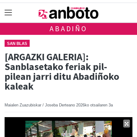
ABADIÑO
SAN BLAS
[ARGAZKI GALERIA]:
Sanblasetako feriak pil-
pilean jarri ditu Abadiñoko
kaleak
Maialen Zuazubiskar / Joseba Derteano
2026ko otsailaren 3a