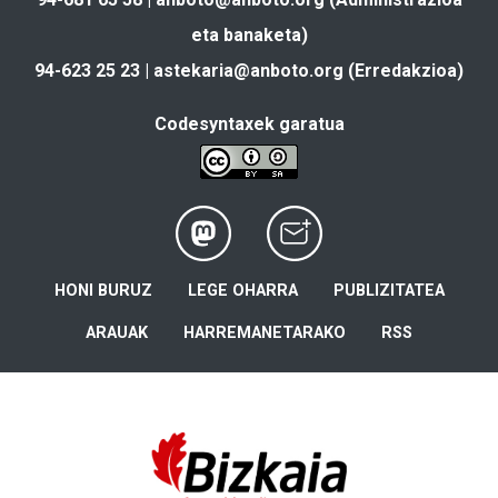
eta banaketa)
94-623 25 23 |
astekaria@anboto.org
(Erredakzioa)
Codesyntaxek garatua
HONI BURUZ
LEGE OHARRA
PUBLIZITATEA
ARAUAK
HARREMANETARAKO
RSS