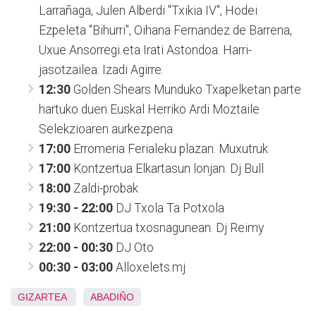
Larrañaga, Julen Alberdi "Txikia IV", Hodei
Ezpeleta "Bihurri", Oihana Fernandez de Barrena,
Uxue Ansorregi eta Irati Astondoa. Harri-
jasotzailea: Izadi Agirre.
12:30
Golden Shears Munduko Txapelketan parte
hartuko duen Euskal Herriko Ardi Moztaile
Selekzioaren aurkezpena
17:00
Erromeria Ferialeku plazan. Muxutruk
17:00
Kontzertua Elkartasun lonjan. Dj Bull
18:00
Zaldi-probak
19:30 - 22:00
DJ Txola Ta Potxola
21:00
Kontzertua txosnagunean. Dj Reimy
22:00 - 00:30
DJ Oto
00:30 - 03:00
Alloxelets.mj
GIZARTEA
ABADIÑO