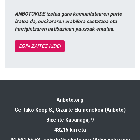
ANBOTOKIDE izatea gure komunitatearen parte
izatea da, euskararen erabilera sustatzea eta
herrigintzaren aktibazioan pausoak ematea.
EGIN ZAITEZ KIDE!
Anboto.org
Gertuko Koop S., Gizarte Ekimenekoa (Anboto)
Bixente Kapanaga, 9
48215 Iurreta
94-681 65 58 |
anboto@anboto.org
(Administrazioa