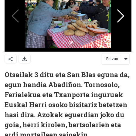
Entzun
Otsailak 3 ditu eta San Blas eguna da,
egun handia Abadiñon. Tornosolo,
Ferialekua eta Txanporta inguruak
Euskal Herri osoko bisitariz betetzen
hasi dira. Azokak eguerdian joko du
goia, herri kirolen, bertsolarien eta
ardi moztaileen saioekin.