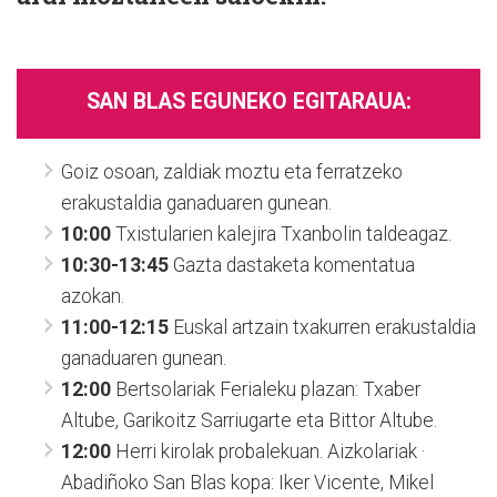
SAN BLAS EGUNEKO EGITARAUA:
Goiz osoan, zaldiak moztu eta ferratzeko
erakustaldia ganaduaren gunean.
10:00
Txistularien kalejira Txanbolin taldeagaz.
10:30-13:45
Gazta dastaketa komentatua
azokan.
11:00-12:15
Euskal artzain txakurren erakustaldia
ganaduaren gunean.
12:00
Bertsolariak Ferialeku plazan: Txaber
Altube, Garikoitz Sarriugarte eta Bittor Altube.
12:00
Herri kirolak probalekuan. Aizkolariak ·
Abadiñoko San Blas kopa: Iker Vicente, Mikel