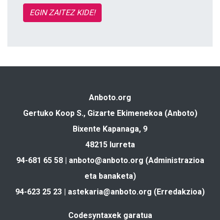
EGIN ZAITEZ KIDE!
Anboto.org
Gertuko Koop S., Gizarte Ekimenekoa (Anboto)
Bixente Kapanaga, 9
48215 Iurreta
94-681 65 58 |
anboto@anboto.org
(Administrazioa
eta banaketa)
94-623 25 23 |
astekaria@anboto.org
(Erredakzioa)
Codesyntaxek garatua