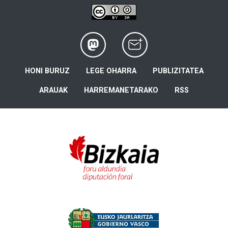
HONI BURUZ
LEGE OHARRA
PUBLIZITATEA
ARAUAK
HARREMANETARAKO
RSS