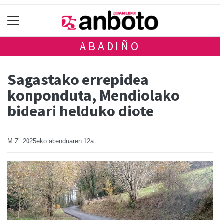
ABADIÑO
Sagastako errepidea
konponduta, Mendiolako
bideari helduko diote
M.Z.
2025eko abenduaren 12a