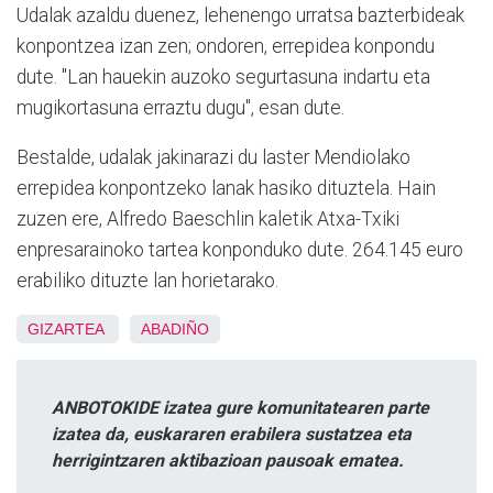
Udalak azaldu duenez, lehenengo urratsa bazterbideak
konpontzea izan zen; ondoren, errepidea konpondu
dute. "Lan hauekin auzoko segurtasuna indartu eta
mugikortasuna erraztu dugu", esan dute.
Bestalde, udalak jakinarazi du laster Mendiolako
errepidea konpontzeko lanak hasiko dituztela. Hain
zuzen ere, Alfredo Baeschlin kaletik Atxa-Txiki
enpresarainoko tartea konponduko dute. 264.145 euro
erabiliko dituzte lan horietarako.
GIZARTEA
ABADIÑO
ANBOTOKIDE izatea gure komunitatearen parte
izatea da, euskararen erabilera sustatzea eta
herrigintzaren aktibazioan pausoak ematea.