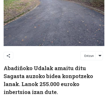
Entzun
Abadiñoko Udalak amaitu ditu
Sagasta auzoko bidea konpotzeko
lanak. Lanok 255.000 euroko
inbertsioa izan dute.