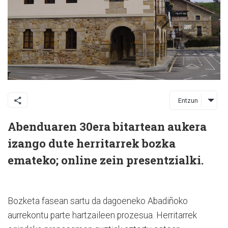
Entzun
Abenduaren 30era bitartean aukera
izango dute herritarrek bozka
emateko; online zein presentzialki.
Bozketa fasean sartu da dagoeneko Abadiñoko
aurrekontu parte hartzaileen prozesua. Herritarrek