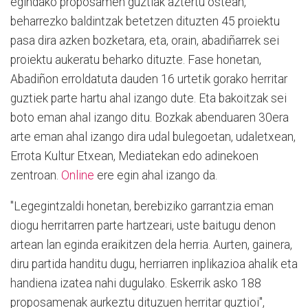
egindako proposamen guztiak aztertu ostean,
beharrezko baldintzak betetzen dituzten 45 proiektu
pasa dira azken bozketara, eta, orain, abadiñarrek sei
proiektu aukeratu beharko dituzte. Fase honetan,
Abadiñon erroldatuta dauden 16 urtetik gorako herritar
guztiek parte hartu ahal izango dute. Eta bakoitzak sei
boto eman ahal izango ditu. Bozkak abenduaren 30era
arte eman ahal izango dira udal bulegoetan, udaletxean,
Errota Kultur Etxean, Mediatekan edo adinekoen
zentroan.
Online
ere egin ahal izango da.
"Legegintzaldi honetan, berebiziko garrantzia eman
diogu herritarren parte hartzeari, uste baitugu denon
artean lan eginda eraikitzen dela herria. Aurten, gainera,
diru partida handitu dugu, herriarren inplikazioa ahalik eta
handiena izatea nahi dugulako. Eskerrik asko 188
proposamenak aurkeztu dituzuen herritar guztioi",