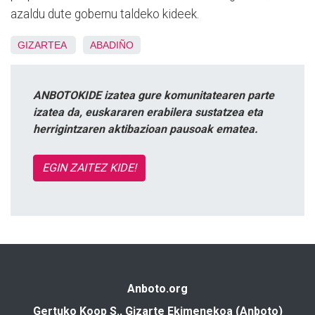
azaldu dute gobernu taldeko kideek.
GIZARTEA
ABADIÑO
ANBOTOKIDE izatea gure komunitatearen parte
izatea da, euskararen erabilera sustatzea eta
herrigintzaren aktibazioan pausoak ematea.
EGIN ZAITEZ KIDE!
Anboto.org
Gertuko Koop S., Gizarte Ekimenekoa (Anboto)