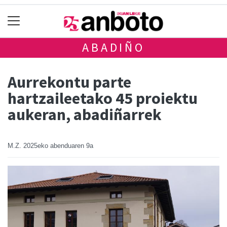
ABADIÑO
Aurrekontu parte
hartzaileetako 45 proiektu
aukeran, abadiñarrek
M.Z.
2025eko abenduaren 9a