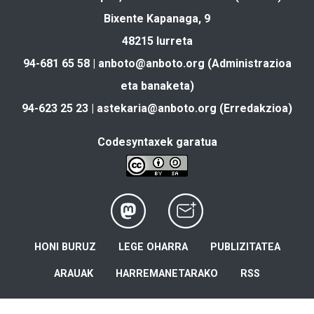
Bixente Kapanaga, 9
48215 Iurreta
94-681 65 58 |
anboto@anboto.org
(Administrazioa
eta banaketa)
94-623 25 23 |
astekaria@anboto.org
(Erredakzioa)
Codesyntaxek garatua
HONI BURUZ
LEGE OHARRA
PUBLIZITATEA
ARAUAK
HARREMANETARAKO
RSS