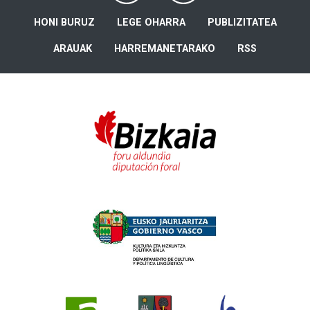
HONI BURUZ
LEGE OHARRA
PUBLIZITATEA
ARAUAK
HARREMANETARAKO
RSS