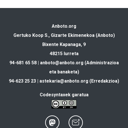
Anboto.org
Gertuko Koop S., Gizarte Ekimenekoa (Anboto)
Bixente Kapanaga, 9
48215 Iurreta
94-681 65 58 |
anboto@anboto.org
(Administrazioa
eta banaketa)
94-623 25 23 |
astekaria@anboto.org
(Erredakzioa)
Codesyntaxek garatua