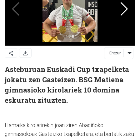
Entzun
Asteburuan Euskadi Cup txapelketa
jokatu zen Gasteizen. BSG Matiena
gimnasioko kirolariek 10 domina
eskuratu zituzten.
Hamaika kirolarirekin joan ziren Abadiñoko
gimnasiokoak Gasteizko txapelketara, eta bertatik zaku