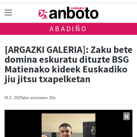
ABADIÑO
[ARGAZKI GALERIA]: Zaku bete
domina eskuratu dituzte BSG
Matienako kideek Euskadiko
jiu jitsu txapelketan
M.Z.
2025eko azaroaren 20a