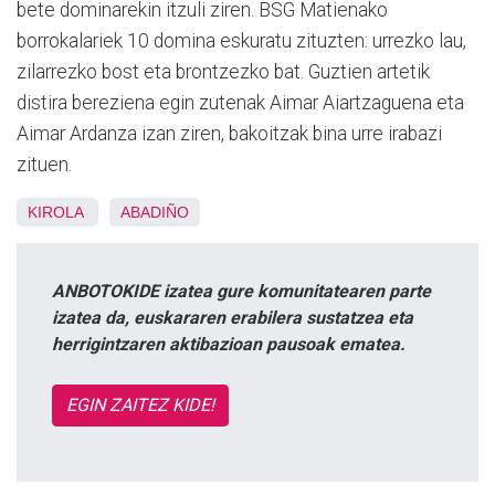
bete dominarekin itzuli ziren. BSG Matienako
borrokalariek 10 domina eskuratu zituzten: urrezko lau,
zilarrezko bost eta brontzezko bat. Guztien artetik
distira bereziena egin zutenak Aimar Aiartzaguena eta
Aimar Ardanza izan ziren, bakoitzak bina urre irabazi
zituen.
KIROLA
ABADIÑO
ANBOTOKIDE izatea gure komunitatearen parte
izatea da, euskararen erabilera sustatzea eta
herrigintzaren aktibazioan pausoak ematea.
EGIN ZAITEZ KIDE!