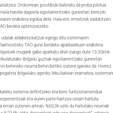
statzea. Orokorrean, positiboki baloratu da proba pilotua.
aila handia dagoela egoiliarrentzako guneetan, bereziki
earen erabilera egokia dela. Hala ere, emaitzek iradokitzen
 TAO berdea optimizatzeko.
, udalak aldaketa batzuk egingo ditu sistemaren
ñaetxosteko TAO gune berdeko aparkalekuen erabilera
bilgailuek mugarik gabe aparkatu ahal izango dute 13:30etik
ikulatutako ibilgailu guztiak egoiliarrentzako guneetan
n-behineko neurria behin-betiko izatera igaroko da. Horrez
 pegatina ibilgailuko ageriko leku batean eramatea, sistemar
rkaleku sistema definitzeko eta bere funtzionamendua
 esperientziak eta euren parte-hartzea oinarri hartuta.
zia eman zutenen artean, %60,3k uste du hartutako neurriak
ta %23,8k, aldiz, desegokiak edo oso desegokiak”, adierazi