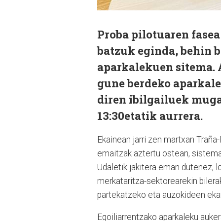
Proba pilotuaren fasea
batzuk eginda, behin 
aparkalekuen sitema. 
gune berdeko aparkale
diren ibilgailuek mug
13:30etatik aurrera.
Ekainean jarri zen martxan Traña-
emaitzak aztertu ostean, sistema
Udaletik jakitera eman dutenez, lo
merkataritza-sektorearekin bilerak 
partekatzeko eta auzokideen ekar
Egoiliarrentzako aparkaleku auker