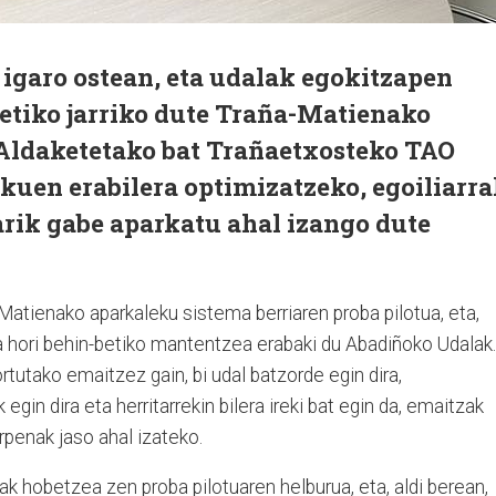
 igaro ostean, eta udalak egokitzapen
betiko jarriko dute Traña-Matienako
Aldaketetako bat Trañaetxosteko TAO
kuen erabilera optimizatzeko, egoiliarr
arik gabe aparkatu ahal izango dute
Matienako aparkaleku sistema berriaren proba pilotua, eta,
 hori behin-betiko mantentzea erabaki du Abadiñoko Udalak.
rtutako emaitzez gain, bi udal batzorde egin dira,
egin dira eta herritarrekin bilera ireki bat egin da, emaitzak
penak jaso ahal izateko.
ak hobetzea zen proba pilotuaren helburua, eta, aldi berean,