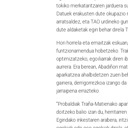
tokiko merkataritzaren jarduera su
Datuek erakusten dute okupazio m
arratsaldez, eta TAO urdineko gun
dute aldaketak egin behar direla
Hori horrela eta emaitzak eskuan
funtzionamendua hobetzeko. Tra
optimizatzeko, egoiliarrak diren i
aurrera. Era berean, Abadiñon matr
aparkatzea ahalbidetzen zuen behi
gainera, derrigorrezkoa izango da
jarraipena errazteko.
"Probaldiak Traña-Matienako apa
doitzeko balio izan du, herritarren
Egindako inkestaren arabera, irit
egokiak edo oso egokiak direla, e