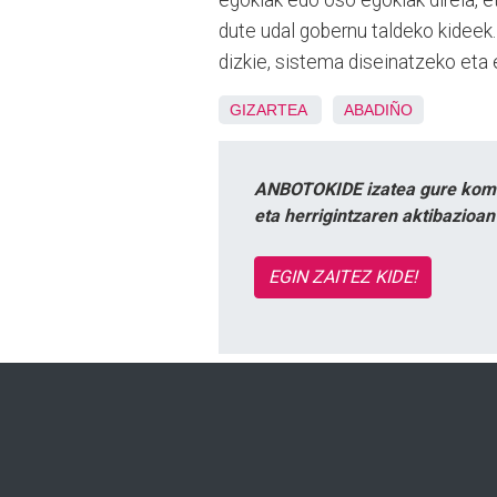
dute udal gobernu taldeko kideek.
dizkie, sistema diseinatzeko eta
GIZARTEA
ABADIÑO
ANBOTOKIDE izatea gure komun
eta herrigintzaren aktibazioa
EGIN ZAITEZ KIDE!