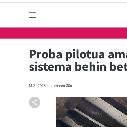
Proba pilotua am
sistema behin bet
M.Z.
2025eko urriaren 30a