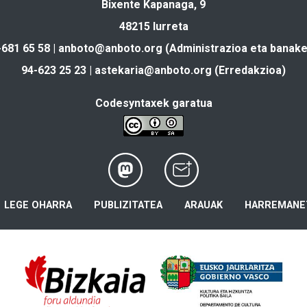
Bixente Kapanaga, 9
48215 Iurreta
-681 65 58 |
anboto@anboto.org
(Administrazioa eta banake
94-623 25 23 |
astekaria@anboto.org
(Erredakzioa)
Codesyntaxek garatua
LEGE OHARRA
PUBLIZITATEA
ARAUAK
HARREMANE