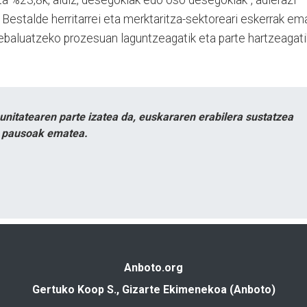
 Bestalde herritarrei eta merktaritza-sektoreari eskerrak em
 ebaluatzeko prozesuan laguntzeagatik eta parte hartzeagati
itatearen parte izatea da, euskararen erabilera sustatzea
n pausoak ematea.
Anboto.org
Gertuko Koop S., Gizarte Ekimenekoa (Anboto)