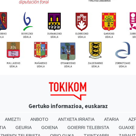
Gertuko informazioa, euskaraz
AMEZTI
ANBOTO
ANTXETA IRRATIA
ATARIA
AZP
TIA
GEURIA
GOIENA
GOIERRI TELEBISTA
GUAIXE
IZMENDI TELEBISTA
ORIO GUKA
TXINTXARRI
ZARAUT