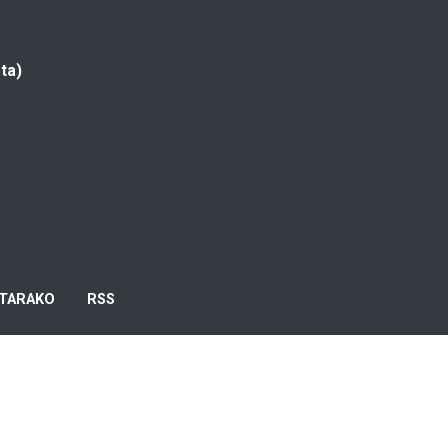
ta)
TARAKO
RSS