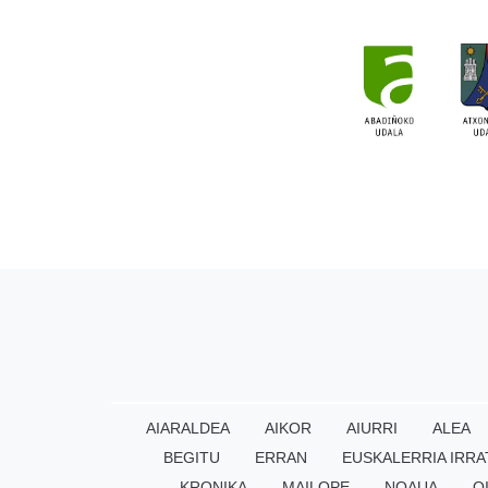
AIARALDEA
AIKOR
AIURRI
ALEA
BEGITU
ERRAN
EUSKALERRIA IRRA
KRONIKA
MAILOPE
NOAUA
O