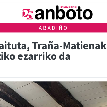
ABADIÑO
aituta, Traña-Matiena
iko ezarriko da